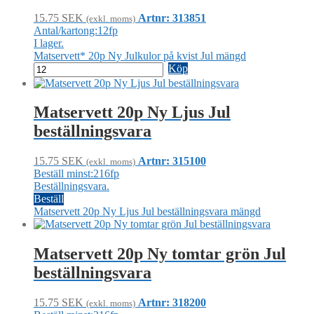
15.75
SEK
Artnr: 313851
(exkl. moms)
Antal/kartong:12fp
I lager.
Matservett* 20p Ny Julkulor på kvist Jul mängd
Köp
Matservett 20p Ny Ljus Jul
beställningsvara
15.75
SEK
Artnr: 315100
(exkl. moms)
Beställ minst:216fp
Beställningsvara.
Beställ
Matservett 20p Ny Ljus Jul beställningsvara mängd
Matservett 20p Ny tomtar grön Jul
beställningsvara
15.75
SEK
Artnr: 318200
(exkl. moms)