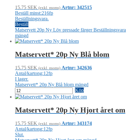
15.75
SEK
Artnr: 342515
(exkl. moms)
Beställ minst:216fp
Beställningsvara.
Beställ
Matservett 20p Ny Löv pressade färger Beställningsvara
mängd
Matservett* 20p Ny Blå blom
15.75
SEK
Artnr: 342636
(exkl. moms)
Antal/kartong:12fp
I lager.
Matservett* 20p Ny Blå blom mängd
Köp
Matservett* 20p Ny Hjort året om
15.75
SEK
Artnr: 343174
(exkl. moms)
Antal/kartong:12fp
Slut.