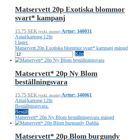
Matservett 20p Exotiska blommor
svart* kampanj
15.75
SEK
Artnr: 340031
(exkl. moms)
Antal/kartong:12fp
I lager.
Matservett 20p Exotiska blommor svart* kampanj mängd
Köp
Matservett* 20p Ny Blom
beställningsvara
15.75
SEK
Artnr: 340061
(exkl. moms)
Antal/kartong:12fp
Beställningsvara.
Beställ
Matservett* 20p Ny Blom beställningsvara mängd
Matservett* 20p Blom burgundy