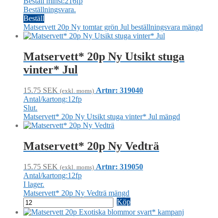
Beställ minst:216fp
Beställningsvara.
Beställ
Matservett 20p Ny tomtar grön Jul beställningsvara mängd
Matservett* 20p Ny Utsikt stuga
vinter* Jul
15.75
SEK
Artnr: 319040
(exkl. moms)
Antal/kartong:12fp
Slut.
Matservett* 20p Ny Utsikt stuga vinter* Jul mängd
Matservett* 20p Ny Vedträ
15.75
SEK
Artnr: 319050
(exkl. moms)
Antal/kartong:12fp
I lager.
Matservett* 20p Ny Vedträ mängd
Köp