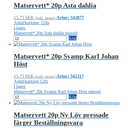
Matservett* 20p Asta dahlia
15.75
SEK
Artnr: 342077
(exkl. moms)
Antal/kartong: 12fp
I lager.
Matservett* 20p Asta dahlia mängd
Köp
Matservett* 20p Svamp Karl Johan
Höst
15.75
SEK
Artnr: 342117
(exkl. moms)
Antal/kartong:12fp
I lager.
Matservett* 20p Svamp Karl Johan Höst mängd
Köp
Matservett 20p Ny Löv pressade
färger Beställningsvara