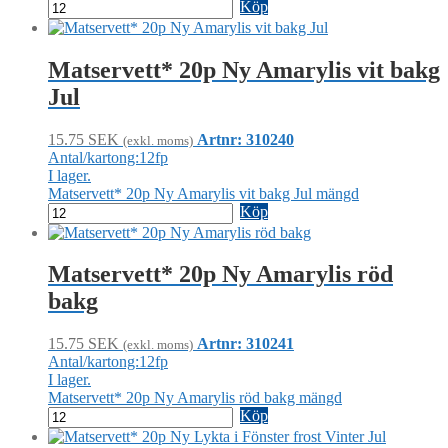
Köp
Matservett* 20p Ny Amarylis vit bakg
Jul
15.75
SEK
Artnr: 310240
(exkl. moms)
Antal/kartong:12fp
I lager.
Matservett* 20p Ny Amarylis vit bakg Jul mängd
Köp
Matservett* 20p Ny Amarylis röd
bakg
15.75
SEK
Artnr: 310241
(exkl. moms)
Antal/kartong:12fp
I lager.
Matservett* 20p Ny Amarylis röd bakg mängd
Köp