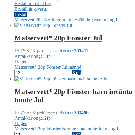
Beställ minst:216fp
Beställningsvara.
Beställ
Matservett 20p Ny Julgran jul beställningsvara mängd
Matservett* 20p Fönster Jul
15.75
SEK
Artnr: 303411
(exkl. moms)
Antal/kartong:12fp
I lager.
Matservett* 20p Fönster Jul mängd
Köp
Matservett* 20p Fönster barn invänta
tomte Jul
15.75
SEK
Artnr: 303496
(exkl. moms)
Antal/kartong:12fp
I lager.
Matservett* 20p Fönster barn invänta tomte Jul mängd
Köp