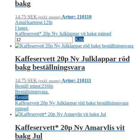
bakg
14.75
SEK
Artnr: 210110
(exkl. moms)
Antal/kartong:12fp
I lager.
Kaffeservett* 20p Ny Julklappar vit bakg mängd
Köp
Kaffeservett 20p Ny Julklappar röd
bakg beställningsvara
14.75
SEK
Artnr: 210111
(exkl. moms)
Beställ minst:216fp
Beställningsvara.
Beställ
Kaffeservett 20p Ny Julklappar röd bakg beställningsvara
mängd
Kaffeservett* 20p Ny Amarylis vit
bakg Jul