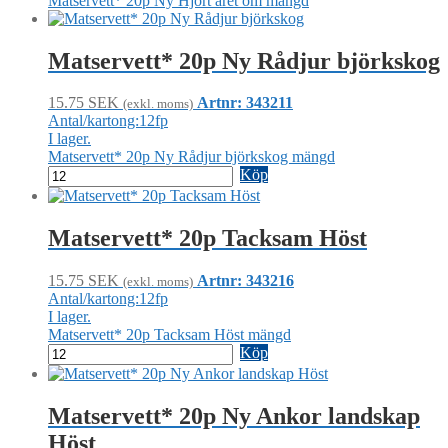
Matservett* 20p Ny Hjort året om mängd
Matservett* 20p Ny Rådjur björkskog
15.75
SEK
Artnr: 343211
(exkl. moms)
Antal/kartong:12fp
I lager.
Matservett* 20p Ny Rådjur björkskog mängd
Köp
Matservett* 20p Tacksam Höst
15.75
SEK
Artnr: 343216
(exkl. moms)
Antal/kartong:12fp
I lager.
Matservett* 20p Tacksam Höst mängd
Köp
Matservett* 20p Ny Ankor landskap
Höst