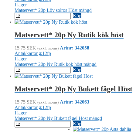
I lager.
Matservett* 20p Löv solros Höst mängd
Köp
Matservett* 20p Ny Rutik kök höst
15.75
SEK
Artnr: 342058
(exkl. moms)
Antal/kartong:12fp
I lager.
Matservett* 20p Ny Rutik kök höst mängd
Köp
Matservett* 20p Ny Bukett fågel Höst
15.75
SEK
Artnr: 342063
(exkl. moms)
Antal/kartong:12fp
I lager.
Matservett* 20p Ny Bukett fågel Höst mängd
Köp