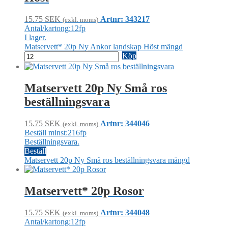
15.75
SEK
Artnr: 343217
(exkl. moms)
Antal/kartong:12fp
I lager.
Matservett* 20p Ny Ankor landskap Höst mängd
Köp
Matservett 20p Ny Små ros
beställningsvara
15.75
SEK
Artnr: 344046
(exkl. moms)
Beställ minst:216fp
Beställningsvara.
Beställ
Matservett 20p Ny Små ros beställningsvara mängd
Matservett* 20p Rosor
15.75
SEK
Artnr: 344048
(exkl. moms)
Antal/kartong:12fp