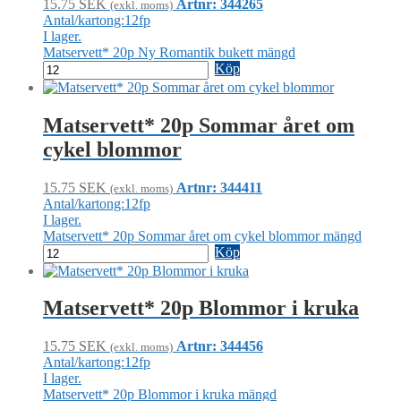
15.75
SEK
Artnr: 344265
(exkl. moms)
Antal/kartong:12fp
I lager.
Matservett* 20p Ny Romantik bukett mängd
Köp
Matservett* 20p Sommar året om
cykel blommor
15.75
SEK
Artnr: 344411
(exkl. moms)
Antal/kartong:12fp
I lager.
Matservett* 20p Sommar året om cykel blommor mängd
Köp
Matservett* 20p Blommor i kruka
15.75
SEK
Artnr: 344456
(exkl. moms)
Antal/kartong:12fp
I lager.
Matservett* 20p Blommor i kruka mängd