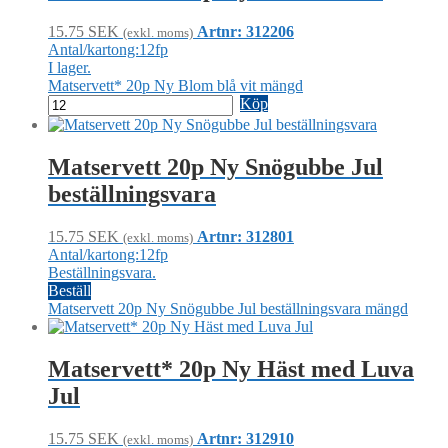
15.75
SEK
Artnr: 312206
(exkl. moms)
Antal/kartong:12fp
I lager.
Matservett* 20p Ny Blom blå vit mängd
Köp
Matservett 20p Ny Snögubbe Jul
beställningsvara
15.75
SEK
Artnr: 312801
(exkl. moms)
Antal/kartong:12fp
Beställningsvara.
Beställ
Matservett 20p Ny Snögubbe Jul beställningsvara mängd
Matservett* 20p Ny Häst med Luva
Jul
15.75
SEK
Artnr: 312910
(exkl. moms)