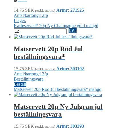
14.75
SEK
Artnr: 271525
(exkl. moms)
Antal/kartong:12fp
I lager.
Kaffeservett* 20p Ny Champagne guld mängd
Köp
Matservett 20p Röd Jul
beställningsvara*
15.75
SEK
Artnr: 303102
(exkl. moms)
Antal/kartong:12fp
Beställningsvara.
Beställ
Matservett 20p Röd Jul beställningsvara* mängd
Matservett 20p Ny Julgran jul
beställningsvara
15.75
SEK
Artnr: 303393
(exkl. moms)