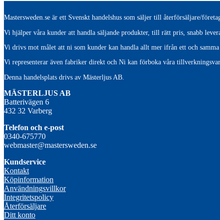
Mastersweden.se är ett Svenskt handelshus som säljer till återförsäljare/före
Vi hjälper våra kunder att handla säljande produkter, till rätt pris, snabb lev
Vi drivs mot målet att ni som kunder kan handla allt mer ifrån ett och samma 
Vi representerar även fabriker direkt och Ni kan förboka våra tillverkningsvar
Denna handelsplats drivs av Mästerljus AB.
M
ÄSTERLJUS AB
Batterivägen 6
432 32 Varberg
Telefon och e-post
0340-675770
webmaster@mastersweden.se
Kundservice
Kontakt
Köpinformation
Användningsvillkor
Integritetspolicy
Återförsäljare
Ditt konto