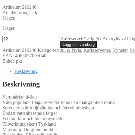
Artikelnr: 210240
Antal/kartong:12fp
I lager.
I lager
Kaffeservett* 20p Ny Amarylis vit bak
Lägg till i varukorg
Artikelnr:
210240
Kategorier:
Jul & Nyår
,
Kaffeservetter
,
Nyheter
,
Se
EAN: 4065657005040
Enhet: pkt
Beskrivning
Beskrivning
Varumärke: ti-flair
Våra populära 3-lags servetter finns i en mängd olika motiv.
Servetterna är miljövänliga och återvinningsbara.
Endast vattenbaserade färger
Fri från klor och blekningsmedel
Tillverkning sker i Tyskland
Märkning: De grune punkt
Plastfoilien: PP är miljövänlig