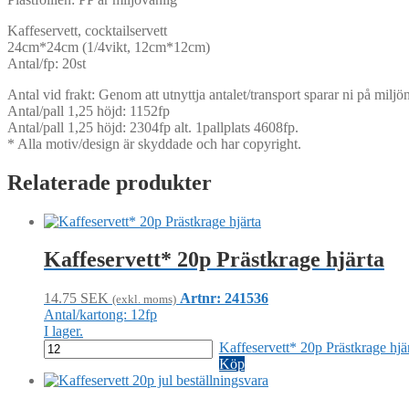
Kaffeservett, cocktailservett
24cm*24cm (1/4vikt, 12cm*12cm)
Antal/fp: 20st
Antal vid frakt: Genom att utnyttja antalet/transport sparar ni på mil
Antal/pall 1,25 höjd: 1152fp
Antal/pall 1,25 höjd: 2304fp alt. 1pallplats 4608fp.
* Alla motiv/design är skyddade och har copyright.
Relaterade produkter
Kaffeservett* 20p Prästkrage hjärta
14.75
SEK
Artnr: 241536
(exkl. moms)
Antal/kartong: 12fp
I lager.
Kaffeservett* 20p Prästkrage hj
Köp