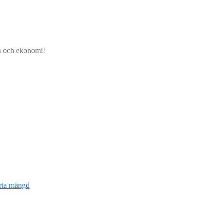
jön och ekonomi!
ärta mängd