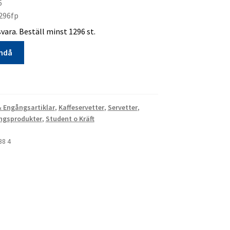
6
296fp
vara. Beställ minst 1296 st.
ändå
& Engångsartiklar
,
Kaffeservetter
,
Servetter
,
ångsprodukter
,
Student o Kräft
38 4
a