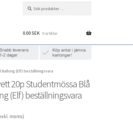
Sök
Sök
efter:
0.00
SEK
0 artiklar
Ballong (Elf) beställningsvara
vett 20p Studentmössa Blå
ng (Elf) beställningsvara
exkl. moms)