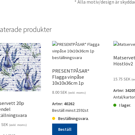
* Alla motiv/design är skydda
aterade produkter
Matservet
Höstlöv2
PRESENTPÅSAR*
Flagga vinpåse
15.75
SEK
(e
10x10x36cm 1p
beställningsvara
Artnr: 3420
8.00
SEK
(exkl. moms)
Antal/karto
servett 20p
Artnr: 40262
I lager.
endel
Beställ minst:2592st
Matservett
ällningsvara
Beställningsvara.
20p
5
SEK
(exkl. moms)
Höstlöv2
Beställ
mängd