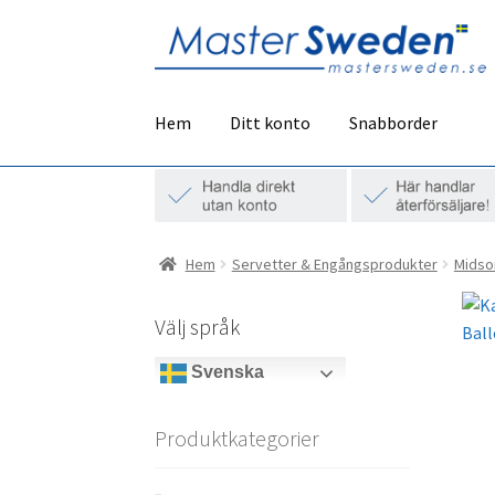
Hoppa
Hoppa
till
till
navigering
innehåll
Hem
Ditt konto
Snabborder
Hem
Servetter & Engångsprodukter
Midso
Välj språk
Svenska
Produktkategorier