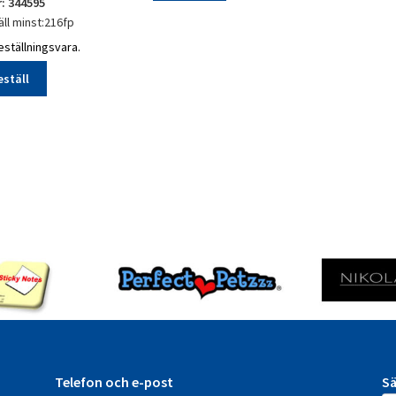
r: 344595
PRESENTPÅSAR*
ll minst:216fp
Flagga
ställningsvara.
vinpåse
10x10x36cm
eställ
1p
ervett
beställningsvara
mängd
ndel
llningsvara
gd
Telefon och e-post
Sä