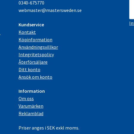
0340-675770
webmaster@mastersweden.se
e
In
Kundservice
Kontakt
,
Köpinformation
Användningsvillkor
Integritetspolicy
Återförsäljare
Ditt konto
Ansök om konto
Information
Om oss
Varumärken
Reklamblad
Priser anges i SEK exkl moms.