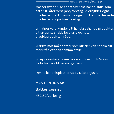
Mastersweden.se är ett Svenskt handelshus som
säljer till återförsäljare/företag. Vi erbjuder egna
produkter med Svensk design och kompletterand
produkter via partnerföretag.
Vi hjälper våra kunder att handla säljande produkter
till rätt pris, snabb leverans och stor
bredd/produktområde.
Vi drivs mot målet att ni som kunder kan handla allt
mer ifrån ett och samma ställe.
Vi representerar även fabriker direkt och Ni kan
förboka våra tillverkningsvaror.
Denna handelsplats drivs av Mästerljus AB.
M
ÄSTERLJUS AB
Batterivägen 6
432 32 Varberg