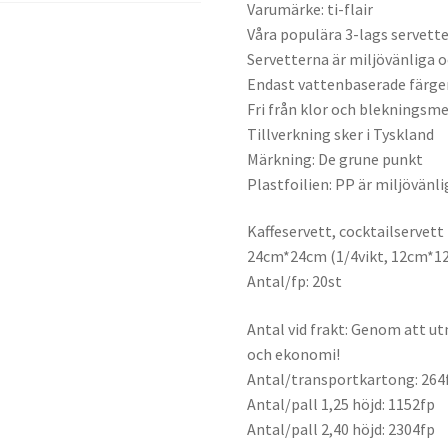
Varumärke: ti-flair
Våra populära 3-lags servette
Servetterna är miljövänliga 
Endast vattenbaserade färge
Fri från klor och blekningsm
Tillverkning sker i Tyskland
Märkning: De grune punkt
Plastfoilien: PP är miljövänli
Kaffeservett, cocktailservett
24cm*24cm (1/4vikt, 12cm*1
Antal/fp: 20st
Antal vid frakt: Genom att ut
och ekonomi!
Antal/transportkartong: 264
Antal/pall 1,25 höjd: 1152fp
Antal/pall 2,40 höjd: 2304fp