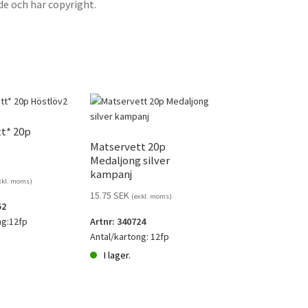
de och har copyright.
t* 20p
Matservett 20p
Medaljong silver
kampanj
xkl. moms)
15.75
SEK
(exkl. moms)
52
ng:12fp
Artnr: 340724
Antal/kartong: 12fp
I lager.
*
Matservett
20p
Medaljong