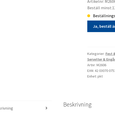
Artikelnr: M260
Beställ minst:1
Beställnings
Ja, beställ 
Kaffeservett
20p
Studentmössa
Kategorier:
Fest 
Blå
Servetter & Eng
Gul
Artnr: M2606
EAN: 42 03070 075
Ballong
Enhet: pkt
(Elf)
beställningsvar
mängd
Beskrivning
rivning