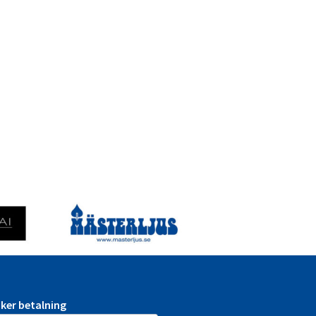
silver
kampanj
mängd
ker betalning