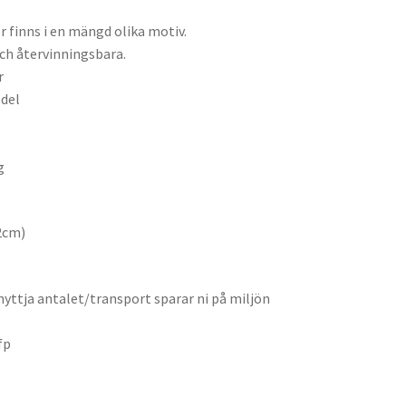
r finns i en mängd olika motiv.
och återvinningsbara.
r
edel
g
2cm)
nyttja antalet/transport sparar ni på miljön
fp