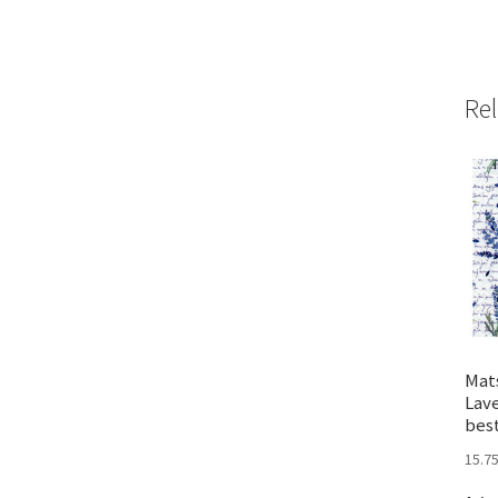
Rel
Mat
Lav
best
15.7