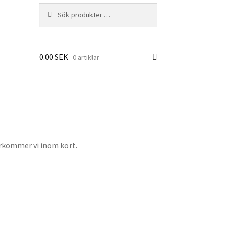
Sök
Sök
efter:
0.00
SEK
0 artiklar
terkommer vi inom kort.