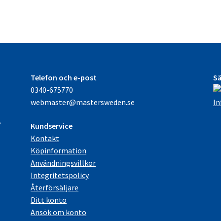
Telefon och e-post
Sä
0340-675770
e
webmaster@mastersweden.se
In
,
Kundservice
Kontakt
Köpinformation
Användningsvillkor
Integritetspolicy
Återförsäljare
Ditt konto
Ansök om konto