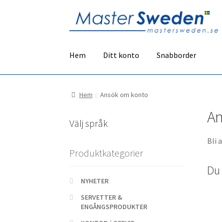
Hoppa
Hoppa
till
till
navigering
innehåll
Hem
Ditt konto
Snabborder
Hem
Ansök om konto
An
Välj språk
Bli 
Produktkategorier
Du 
NYHETER
SERVETTER &
ENGÅNGSPRODUKTER