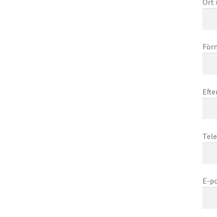
Ort 
Förn
Efte
Tele
E-po