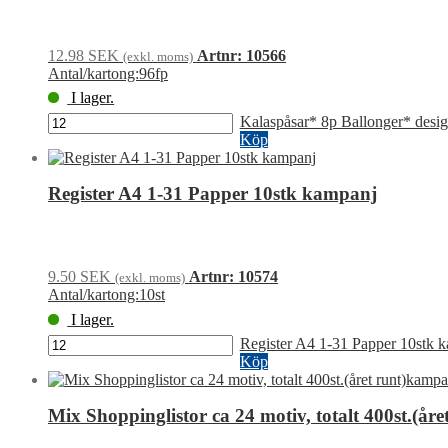
12.98
SEK
Artnr: 10566
(exkl. moms)
Antal/kartong:96fp
I lager.
Kalaspåsar* 8p Ballonger* desi
Köp
Register A4 1-31 Papper 10stk kampanj
9.50
SEK
Artnr: 10574
(exkl. moms)
Antal/kartong:10st
I lager.
Register A4 1-31 Papper 10stk
Köp
Mix Shoppinglistor ca 24 motiv, totalt 400st.(år