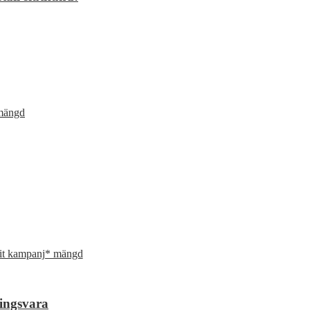
 mängd
vit kampanj* mängd
ningsvara