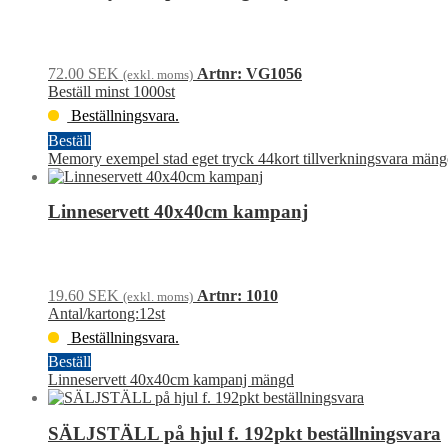
72.00
SEK
Artnr: VG1056
(exkl. moms)
Beställ minst 1000st
Beställningsvara.
Beställ
Memory exempel stad eget tryck 44kort tillverkningsvara män
Linneservett 40x40cm kampanj
19.60
SEK
Artnr: 1010
(exkl. moms)
Antal/kartong:12st
Beställningsvara.
Beställ
Linneservett 40x40cm kampanj mängd
SÄLJSTÄLL på hjul f. 192pkt beställningsvara