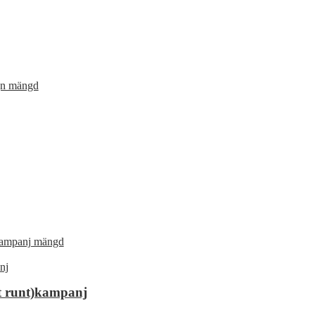
gn mängd
 kampanj mängd
et runt)kampanj