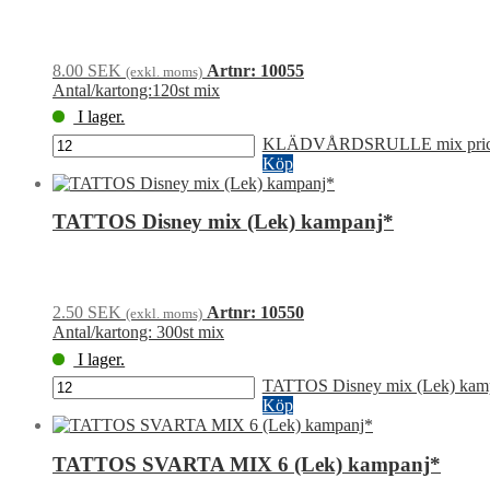
8.00
SEK
Artnr: 10055
(exkl. moms)
Antal/kartong:120st mix
I lager.
KLÄDVÅRDSRULLE mix pricka
Köp
TATTOS Disney mix (Lek) kampanj*
2.50
SEK
Artnr: 10550
(exkl. moms)
Antal/kartong: 300st mix
I lager.
TATTOS Disney mix (Lek) kam
Köp
TATTOS SVARTA MIX 6 (Lek) kampanj*