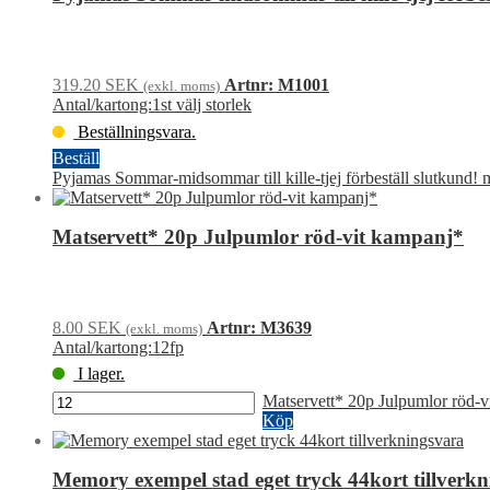
319.20
SEK
Artnr: M1001
(exkl. moms)
Antal/kartong:1st välj storlek
Beställningsvara.
Beställ
Pyjamas Sommar-midsommar till kille-tjej förbeställ slutkund!
Matservett* 20p Julpumlor röd-vit kampanj*
8.00
SEK
Artnr: M3639
(exkl. moms)
Antal/kartong:12fp
I lager.
Matservett* 20p Julpumlor röd-
Köp
Memory exempel stad eget tryck 44kort tillverk