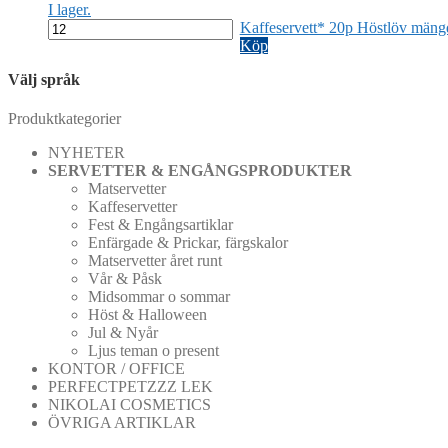
I lager.
Kaffeservett* 20p Höstlöv mäng
Köp
Välj språk
Produktkategorier
NYHETER
SERVETTER & ENGÅNGSPRODUKTER
Matservetter
Kaffeservetter
Fest & Engångsartiklar
Enfärgade & Prickar, färgskalor
Matservetter året runt
Vår & Påsk
Midsommar o sommar
Höst & Halloween
Jul & Nyår
Ljus teman o present
KONTOR / OFFICE
PERFECTPETZZZ LEK
NIKOLAI COSMETICS
ÖVRIGA ARTIKLAR