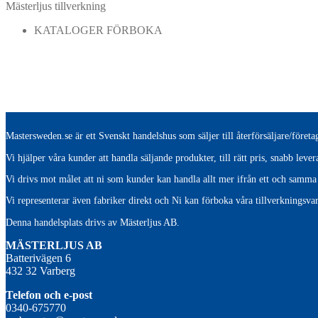
Mästerljus tillverkning
KATALOGER FÖRBOKA
Mastersweden.se är ett Svenskt handelshus som säljer till återförsäljare/före
Vi hjälper våra kunder att handla säljande produkter, till rätt pris, snabb lev
Vi drivs mot målet att ni som kunder kan handla allt mer ifrån ett och samma 
Vi representerar även fabriker direkt och Ni kan förboka våra tillverkningsvar
Denna handelsplats drivs av Mästerljus AB.
M
ÄSTERLJUS AB
Batterivägen 6
432 32 Varberg
Telefon och e-post
0340-675770