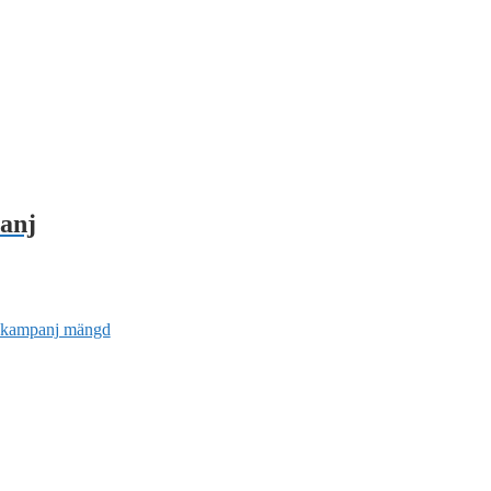
anj
r kampanj mängd