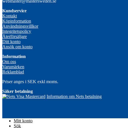
webmaster@mastersweden.se
Kundservice
Kontakt
Köpinformation
Användningsvillkor
Integritetspolicy
Återförsäljare
Ditt konto
Ansök om konto
Information
Om oss
Varumärken
Reklamblad
Priser anges i SEK exkl moms.
Säker betalning
Information om Nets betalning
Mitt konto
Sök