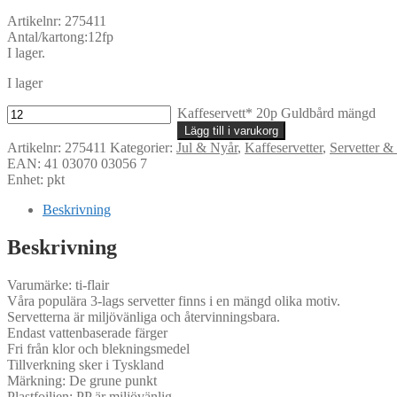
Artikelnr: 275411
Antal/kartong:12fp
I lager.
I lager
Kaffeservett* 20p Guldbård mängd
Lägg till i varukorg
Artikelnr:
275411
Kategorier:
Jul & Nyår
,
Kaffeservetter
,
Servetter &
EAN: 41 03070 03056 7
Enhet: pkt
Beskrivning
Beskrivning
Varumärke: ti-flair
Våra populära 3-lags servetter finns i en mängd olika motiv.
Servetterna är miljövänliga och återvinningsbara.
Endast vattenbaserade färger
Fri från klor och blekningsmedel
Tillverkning sker i Tyskland
Märkning: De grune punkt
Plastfoilien: PP är miljövänlig