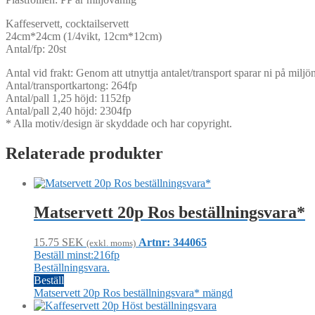
Kaffeservett, cocktailservett
24cm*24cm (1/4vikt, 12cm*12cm)
Antal/fp: 20st
Antal vid frakt: Genom att utnyttja antalet/transport sparar ni på mil
Antal/transportkartong: 264fp
Antal/pall 1,25 höjd: 1152fp
Antal/pall 2,40 höjd: 2304fp
* Alla motiv/design är skyddade och har copyright.
Relaterade produkter
Matservett 20p Ros beställningsvara*
15.75
SEK
Artnr: 344065
(exkl. moms)
Beställ minst:216fp
Beställningsvara.
Beställ
Matservett 20p Ros beställningsvara* mängd