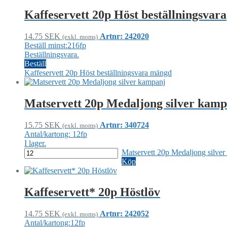
Kaffeservett 20p Höst beställningsvara
14.75
SEK
Artnr: 242020
(exkl. moms)
Beställ minst:216fp
Beställningsvara.
Beställ
Kaffeservett 20p Höst beställningsvara mängd
Matservett 20p Medaljong silver kamp
15.75
SEK
Artnr: 340724
(exkl. moms)
Antal/kartong: 12fp
I lager.
Matservett 20p Medaljong silve
Köp
Kaffeservett* 20p Höstlöv
14.75
SEK
Artnr: 242052
(exkl. moms)
Antal/kartong:12fp