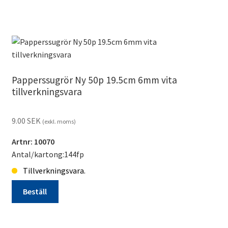
Matservett
20p
Lavendel
beställningsvara
mängd
Papperssugrör Ny 50p 19.5cm 6mm vita
tillverkningsvara
9.00
SEK
(exkl. moms)
Artnr: 10070
Antal/kartong:144fp
Tillverkningsvara.
Beställ
Papperssugrör
Ny