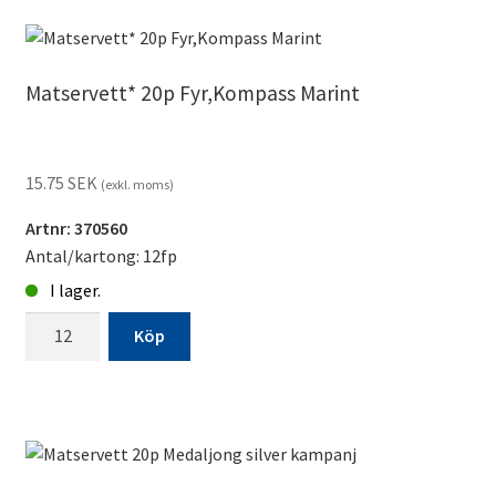
50p
19.5cm
6mm
Matservett* 20p Fyr,Kompass Marint
vita
tillverkningsvara
mängd
15.75
SEK
(exkl. moms)
Artnr: 370560
Antal/kartong: 12fp
I lager.
Matservett*
Köp
20p
Fyr,Kompass
Marint
mängd