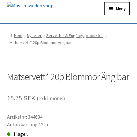
Hoppa
Hoppa
Meny
till
till
navigering
innehåll
Hem
Hem
Nyheter
Servetter & Engångsprodukter
Ditt konto
Matservett* 20p Blommor Äng bär
Snabborder
Matservett* 20p Blommor Äng bär
15.75
SEK
(exkl. moms)
Artikelnr: 344634
Antal/kartong:12fp
I lager.