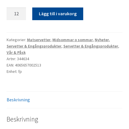
Matservett*
Lägg till i varukorg
20p
Blommor
Äng
bär
Kategorier:
Matservetter
,
Midsommar o sommar
,
Nyheter
,
Servetter & Engångsprodukter
,
Servetter & Engångsprodukter
,
mängd
Vår & Påsk
Artnr: 344634
EAN: 4065657002513
Enhet: fp
Beskrivning
Beskrivning