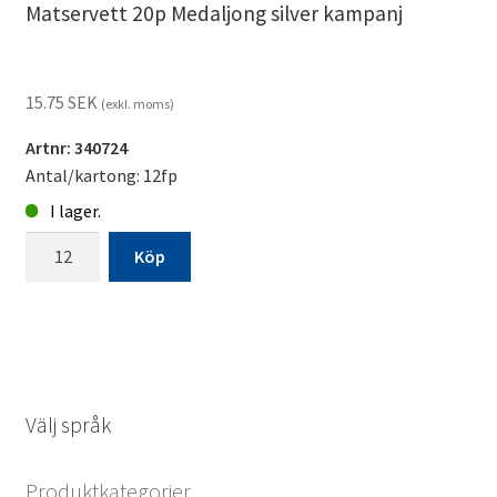
Matservett 20p Medaljong silver kampanj
15.75
SEK
(exkl. moms)
Artnr: 340724
Antal/kartong: 12fp
I lager.
Matservett
Köp
20p
Medaljong
silver
kampanj
mängd
Välj språk
Produktkategorier