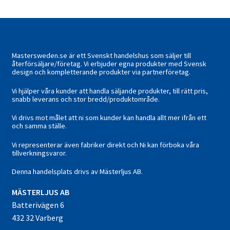
Mastersweden.se är ett Svenskt handelshus som säljer till
återförsäljare/företag. Vi erbjuder egna produkter med Svensk
design och kompletterande produkter via partnerföretag.
Vi hjälper våra kunder att handla säljande produkter, till rätt pris,
snabb leverans och stor bredd/produktområde.
Vi drivs mot målet att ni som kunder kan handla allt mer ifrån ett
och samma ställe.
Vi representerar även fabriker direkt och Ni kan förboka våra
tillverkningsvaror.
Denna handelsplats drivs av Mästerljus AB.
M
ÄSTERLJUS AB
Batterivägen 6
432 32 Varberg