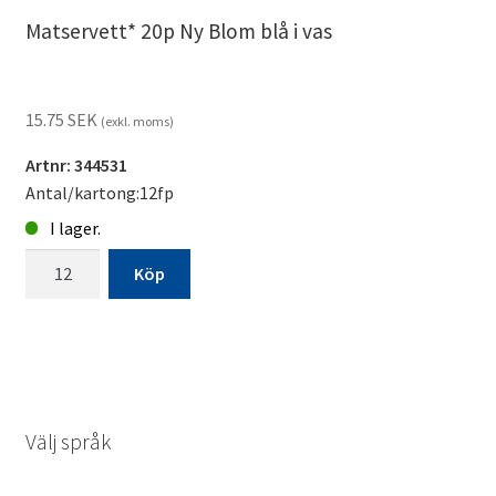
Matservett* 20p Ny Blom blå i vas
15.75
SEK
(exkl. moms)
Artnr: 344531
Antal/kartong:12fp
I lager.
Matservett*
Köp
20p
Ny
Blom
blå
i
vas
Välj språk
mängd