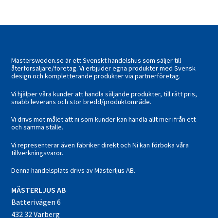
Mastersweden.se är ett Svenskt handelshus som säljer till
återförsäljare/företag. Vi erbjuder egna produkter med Svensk
design och kompletterande produkter via partnerföretag.
Vi hjälper våra kunder att handla säljande produkter, till rätt pris,
snabb leverans och stor bredd/produktområde.
Vi drivs mot målet att ni som kunder kan handla allt mer ifrån ett
och samma ställe.
Vi representerar även fabriker direkt och Ni kan förboka våra
tillverkningsvaror.
Denna handelsplats drivs av Mästerljus AB.
M
ÄSTERLJUS AB
Batterivägen 6
432 32 Varberg