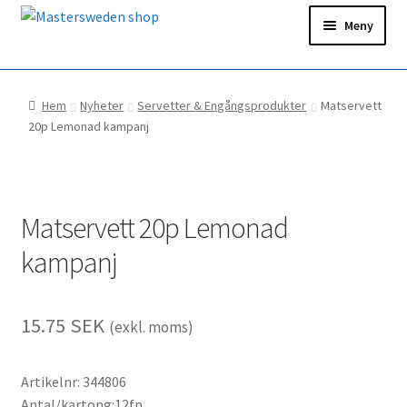
Hoppa
Hoppa
Meny
till
till
navigering
innehåll
Hem
Hem
Nyheter
Servetter & Engångsprodukter
Matservett
Ditt konto
20p Lemonad kampanj
Snabborder
Matservett 20p Lemonad
kampanj
15.75
SEK
(exkl. moms)
Artikelnr: 344806
Antal/kartong:12fp