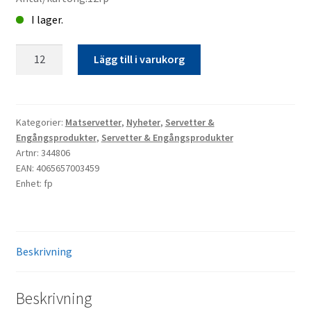
I lager.
Matservett
Lägg till i varukorg
20p
Lemonad
kampanj
mängd
Kategorier:
Matservetter
,
Nyheter
,
Servetter &
Engångsprodukter
,
Servetter & Engångsprodukter
Artnr: 344806
EAN: 4065657003459
Enhet: fp
Beskrivning
Beskrivning