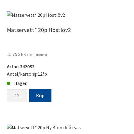
20p
Lila
lavendel
tillverkningsvara
Matservett* 20p Höstlöv2
mängd
15.75
SEK
(exkl. moms)
Artnr: 342052
Antal/kartong:12fp
I lager.
Matservett*
Köp
20p
Höstlöv2
mängd