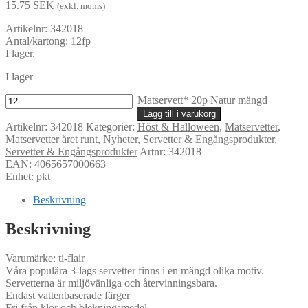
15.75
SEK
(exkl. moms)
Artikelnr: 342018
Antal/kartong: 12fp
I lager.
I lager
Matservett* 20p Natur mängd
Lägg till i varukorg
Artikelnr:
342018
Kategorier:
Höst & Halloween
,
Matservetter
,
Matservetter året runt
,
Nyheter
,
Servetter & Engångsprodukter
,
Servetter & Engångsprodukter
Artnr: 342018
EAN: 4065657000663
Enhet: pkt
Beskrivning
Beskrivning
Varumärke: ti-flair
Våra populära 3-lags servetter finns i en mängd olika motiv.
Servetterna är miljövänliga och återvinningsbara.
Endast vattenbaserade färger
Fri från klor och blekningsmedel