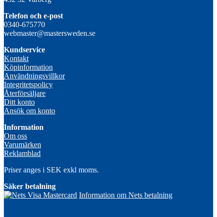
Telefon och e-post
0340-675770
webmaster@mastersweden.se
Kundservice
Kontakt
Köpinformation
Användningsvillkor
Integritetspolicy
Återförsäljare
Ditt konto
Ansök om konto
Information
Om oss
Varumärken
Reklamblad
Priser anges i SEK exkl moms.
Säker betalning
Information om Nets betalning