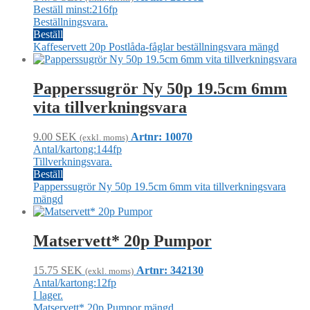
Beställ minst:216fp
Beställningsvara.
Beställ
Kaffeservett 20p Postlåda-fåglar beställningsvara mängd
Papperssugrör Ny 50p 19.5cm 6mm
vita tillverkningsvara
9.00
SEK
Artnr: 10070
(exkl. moms)
Antal/kartong:144fp
Tillverkningsvara.
Beställ
Papperssugrör Ny 50p 19.5cm 6mm vita tillverkningsvara
mängd
Matservett* 20p Pumpor
15.75
SEK
Artnr: 342130
(exkl. moms)
Antal/kartong:12fp
I lager.
Matservett* 20p Pumpor mängd