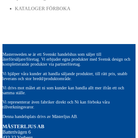
KATALOGER FÖRBOKA
Mastersweden.se är ett Svenskt handelshus som säljer till
återförsäljare/företag. Vi erbjuder egna produkter med Svensk design och
kompletterande produkter via partnerföretag.
Vi hjälper våra kunder att handla säljande produkter, till rätt pris, snabb
leverans och stor bredd/produktområde.
Vi drivs mot målet att ni som kunder kan handla allt mer ifrån ett och
samma ställe.
Vi representerar även fabriker direkt och Ni kan förboka våra
tillverkningsvaror.
Denna handelsplats drivs av Mästerljus AB.
M
ÄSTERLJUS AB
Batterivägen 6
432 32 Varberg