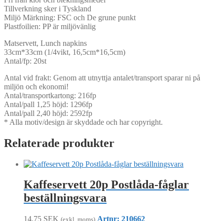
Tillverkning sker i Tyskland
Miljö Märkning: FSC och De grune punkt
Plastfoilien: PP är miljövänlig
Matservett, Lunch napkins
33cm*33cm (1/4vikt, 16,5cm*16,5cm)
Antal/fp: 20st
Antal vid frakt: Genom att utnyttja antalet/transport sparar ni på
miljön och ekonomi!
Antal/transportkartong: 216fp
Antal/pall 1,25 höjd: 1296fp
Antal/pall 2,40 höjd: 2592fp
* Alla motiv/design är skyddade och har copyright.
Relaterade produkter
Kaffeservett 20p Postlåda-fåglar
beställningsvara
14.75
SEK
Artnr: 210662
(exkl. moms)