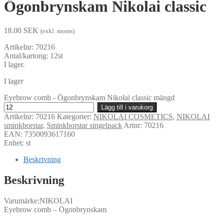
Ögonbrynskam Nikolai classic
18.00
SEK
(exkl. moms)
Artikelnr: 70216
Antal/kartong: 12st
I lager.
I lager
Eyebrow comb - Ögonbrynskam Nikolai classic mängd
Lägg till i varukorg
Artikelnr:
70216
Kategorier:
NIKOLAI COSMETICS
,
NIKOLAI
sminkborstar
,
Sminkborstar singelpack
Artnr: 70216
EAN: 7350093617160
Enhet: st
Beskrivning
Beskrivning
Varumärke:NIKOLAI
Eyebrow comb – Ögonbrynskam