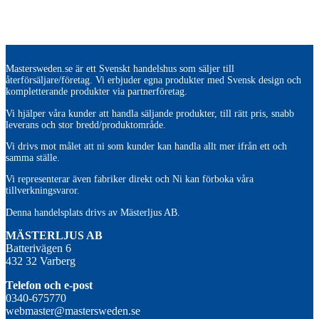
Mastersweden.se är ett Svenskt handelshus som säljer till
återförsäljare/företag. Vi erbjuder egna produkter med Svensk design och
kompletterande produkter via partnerföretag.
Vi hjälper våra kunder att handla säljande produkter, till rätt pris, snabb
leverans och stor bredd/produktområde.
Vi drivs mot målet att ni som kunder kan handla allt mer ifrån ett och
samma ställe.
Vi representerar även fabriker direkt och Ni kan förboka våra
tillverkningsvaror.
Denna handelsplats drivs av Mästerljus AB.
M
ÄSTERLJUS AB
Batterivägen 6
432 32 Varberg
Telefon och e-post
0340-675770
webmaster@mastersweden.se