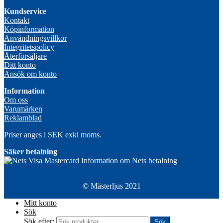
Kundservice
Kontakt
Köpinformation
Användningsvillkor
Integritetspolicy
Återförsäljare
Ditt konto
Ansök om konto
Information
Om oss
Varumärken
Reklamblad
Priser anges i SEK exkl moms.
Säker betalning
Information om Nets betalning
© Mästerljus 2021
Mitt konto
Sök
Sök efter:
Sök