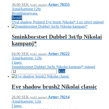
36.00
SEK
Artnr: 70353
(exkl. moms)
Antal/kartong:12fp
Beställningsvara.
Beställ
Oval shadow Pointed Eye brush Nikolai* Lux silver mängd
Sminkborstset Dubbel 3st/fp Nikolai
kampanj*
64.00
SEK
Artnr: 70222
(exkl. moms)
Antal/kartong: 12fp
I lager.
Sminkborstset Dubbel 3st/fp Nikolai kampanj* mängd
Köp
Eye shadow brush2 Nikolai classic
26.00
SEK
Artnr: 70214
(exkl. moms)
Antal/kartong: 12st
I lager.