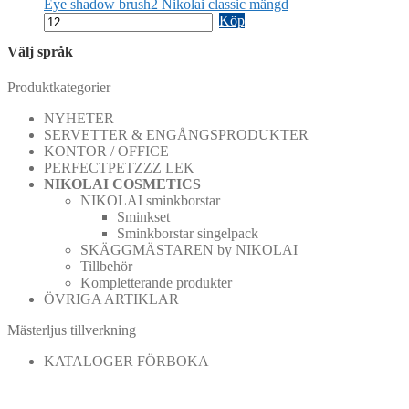
Eye shadow brush2 Nikolai classic mängd
Köp
Välj språk
Produktkategorier
NYHETER
SERVETTER & ENGÅNGSPRODUKTER
KONTOR / OFFICE
PERFECTPETZZZ LEK
NIKOLAI COSMETICS
NIKOLAI sminkborstar
Sminkset
Sminkborstar singelpack
SKÄGGMÄSTAREN by NIKOLAI
Tillbehör
Kompletterande produkter
ÖVRIGA ARTIKLAR
Mästerljus tillverkning
KATALOGER FÖRBOKA