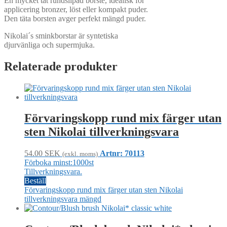
En mycket tät rundslipad borste, idealisk för
applicering bronzer, löst eller kompakt puder.
Den täta borsten avger perfekt mängd puder.
Nikolai´s sminkborstar är syntetiska
djurvänliga och supermjuka.
Relaterade produkter
Förvaringskopp rund mix färger utan
sten Nikolai tillverkningsvara
54.00
SEK
Artnr: 70113
(exkl. moms)
Förboka minst:1000st
Tillverkningsvara.
Beställ
Förvaringskopp rund mix färger utan sten Nikolai
tillverkningsvara mängd