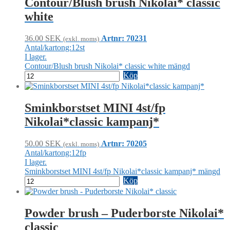
Contour/Blush brush Nikolai* classic
white
36.00
SEK
Artnr: 70231
(exkl. moms)
Antal/kartong:12st
I lager.
Contour/Blush brush Nikolai* classic white mängd
Köp
Sminkborstset MINI 4st/fp
Nikolai*classic kampanj*
50.00
SEK
Artnr: 70205
(exkl. moms)
Antal/kartong:12fp
I lager.
Sminkborstset MINI 4st/fp Nikolai*classic kampanj* mängd
Köp
Powder brush – Puderborste Nikolai*
classic