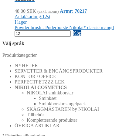
48.00
SEK
Artnr: 70217
(exkl. moms)
Antal/kartong:12st
I lager.
Powder brush - Puderborste Nikolai* classic mängd
Köp
Välj språk
Produktkategorier
NYHETER
SERVETTER & ENGÅNGSPRODUKTER
KONTOR / OFFICE
PERFECTPETZZZ LEK
NIKOLAI COSMETICS
NIKOLAI sminkborstar
Sminkset
Sminkborstar singelpack
SKÄGGMÄSTAREN by NIKOLAI
Tillbehör
Kompletterande produkter
ÖVRIGA ARTIKLAR
Mästerljus tillverkning