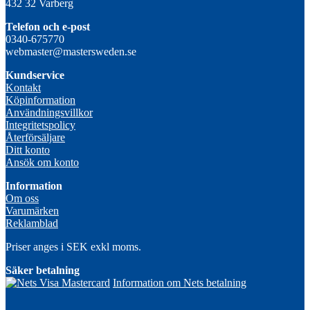
432 32 Varberg
Telefon och e-post
0340-675770
webmaster@mastersweden.se
Kundservice
Kontakt
Köpinformation
Användningsvillkor
Integritetspolicy
Återförsäljare
Ditt konto
Ansök om konto
Information
Om oss
Varumärken
Reklamblad
Priser anges i SEK exkl moms.
Säker betalning
Information om Nets betalning