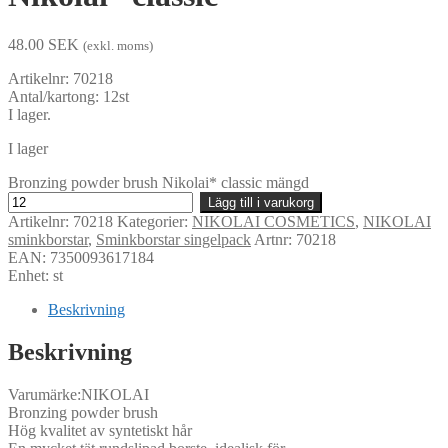
48.00
SEK
(exkl. moms)
Artikelnr: 70218
Antal/kartong: 12st
I lager.
I lager
Bronzing powder brush Nikolai* classic mängd
Lägg till i varukorg
Artikelnr:
70218
Kategorier:
NIKOLAI COSMETICS
,
NIKOLAI
sminkborstar
,
Sminkborstar singelpack
Artnr: 70218
EAN: 7350093617184
Enhet: st
Beskrivning
Beskrivning
Varumärke:NIKOLAI
Bronzing powder brush
Hög kvalitet av syntetiskt hår