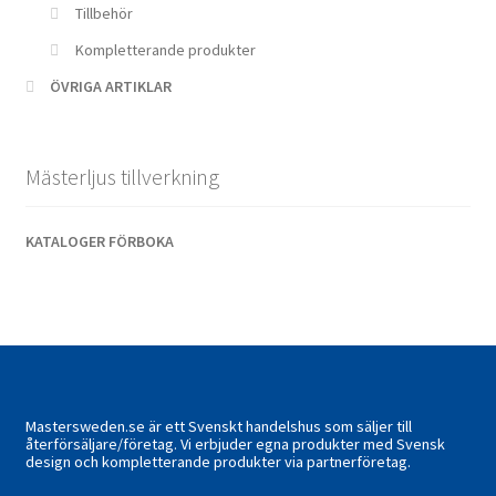
Tillbehör
Kompletterande produkter
ÖVRIGA ARTIKLAR
Mästerljus tillverkning
KATALOGER FÖRBOKA
Mastersweden.se är ett Svenskt handelshus som säljer till
återförsäljare/företag. Vi erbjuder egna produkter med Svensk
design och kompletterande produkter via partnerföretag.