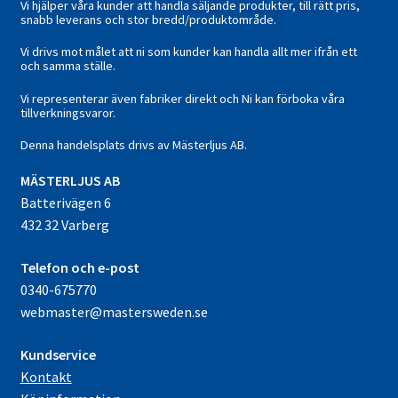
Vi hjälper våra kunder att handla säljande produkter, till rätt pris,
snabb leverans och stor bredd/produktområde.
Vi drivs mot målet att ni som kunder kan handla allt mer ifrån ett
och samma ställe.
Vi representerar även fabriker direkt och Ni kan förboka våra
tillverkningsvaror.
Denna handelsplats drivs av Mästerljus AB.
M
ÄSTERLJUS AB
Batterivägen 6
432 32 Varberg
Telefon och e-post
0340-675770
webmaster@mastersweden.se
Kundservice
Kontakt