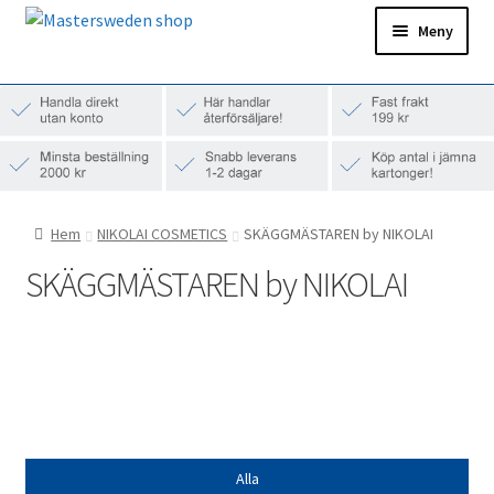
Hoppa
Hoppa
Meny
till
till
navigering
innehåll
Hem
Ditt konto
Snabborder
Hem
NIKOLAI COSMETICS
SKÄGGMÄSTAREN by NIKOLAI
SKÄGGMÄSTAREN by NIKOLAI
Alla