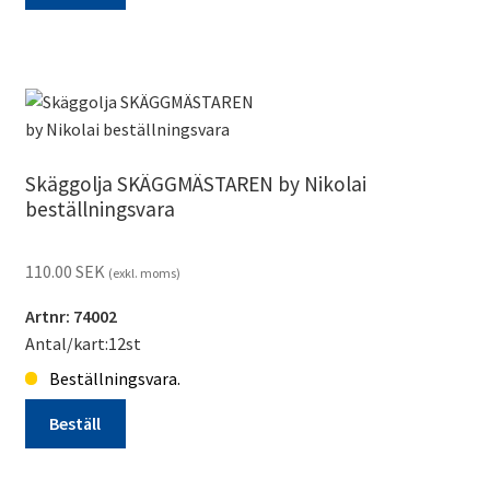
Saltvatten
spray
SKÄGGMÄSTAREN
by
Nikolai
beställningsvara
Skäggolja SKÄGGMÄSTAREN by Nikolai
mängd
beställningsvara
110.00
SEK
(exkl. moms)
Artnr: 74002
Antal/kart:12st
Beställningsvara.
Beställ
Skäggolja