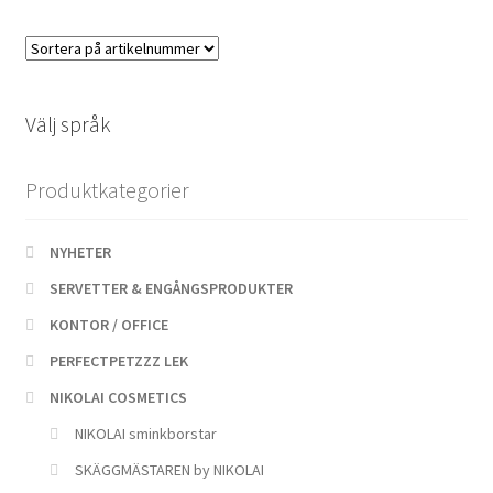
SKÄGGMÄSTAREN
by
Nikolai
beställningsvara
mängd
Välj språk
Produktkategorier
NYHETER
SERVETTER & ENGÅNGSPRODUKTER
KONTOR / OFFICE
PERFECTPETZZZ LEK
NIKOLAI COSMETICS
NIKOLAI sminkborstar
SKÄGGMÄSTAREN by NIKOLAI