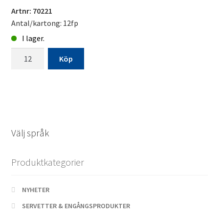
Artnr: 70221
Antal/kartong: 12fp
I lager.
Sminkborstset
Köp
Aluminium
5st/fp
Nikolai
classic
kampanj*
mängd
Välj språk
Produktkategorier
NYHETER
SERVETTER & ENGÅNGSPRODUKTER