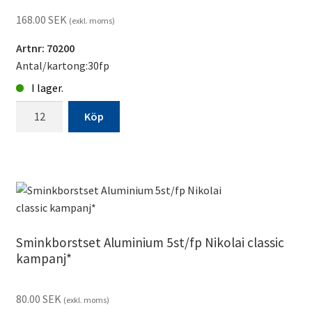
168.00
SEK
(exkl. moms)
Artnr: 70200
Antal/kartong:30fp
I lager.
Sminkborstar
Köp
set
10st
Nikolai*
classic
mängd
Sminkborstset Aluminium 5st/fp Nikolai classic
kampanj*
80.00
SEK
(exkl. moms)