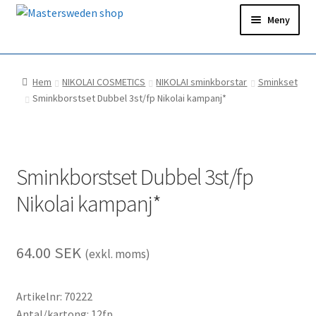
Hoppa
Hoppa
Meny
till
till
navigering
innehåll
Hem
Hem
NIKOLAI COSMETICS
NIKOLAI sminkborstar
Sminkset
Ditt konto
Sminkborstset Dubbel 3st/fp Nikolai kampanj*
Snabborder
Sminkborstset Dubbel 3st/fp
Nikolai kampanj*
64.00
SEK
(exkl. moms)
Artikelnr: 70222
Antal/kartong: 12fp