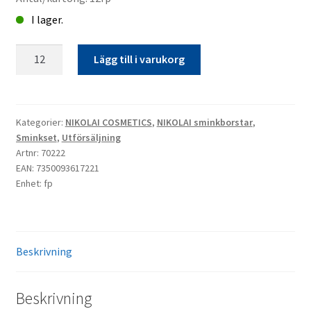
I lager.
Sminkborstset
Lägg till i varukorg
Dubbel
3st/fp
Nikolai
kampanj*
Kategorier:
NIKOLAI COSMETICS
,
NIKOLAI sminkborstar
,
Sminkset
,
Utförsäljning
mängd
Artnr: 70222
EAN: 7350093617221
Enhet: fp
Beskrivning
Beskrivning