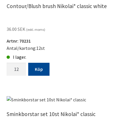
Contour/Blush brush Nikolai* classic white
36.00
SEK
(exkl. moms)
Artnr: 70231
Antal/kartong:12st
I lager.
Contour/Blush
Köp
brush
Nikolai*
classic
white
mängd
Sminkborstar set 10st Nikolai* classic