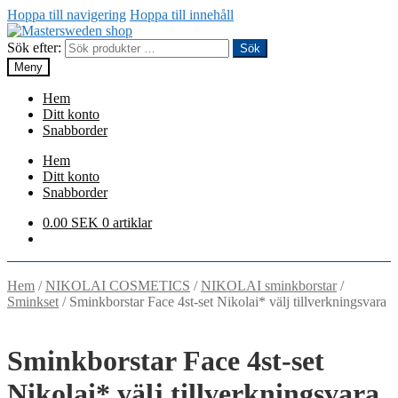
Hoppa till navigering
Hoppa till innehåll
Sök efter:
Sök
Meny
Hem
Ditt konto
Snabborder
Hem
Ditt konto
Snabborder
0.00
SEK
0 artiklar
Hem
/
NIKOLAI COSMETICS
/
NIKOLAI sminkborstar
/
Sminkset
/
Sminkborstar Face 4st-set Nikolai* välj tillverkningsvara
Sminkborstar Face 4st-set
Nikolai* välj tillverkningsvara