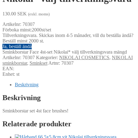
130.00
SEK
(exkl. moms)
Artikelnr: 70307
Förboka minst:2000st/set
Tillverkningsvara. Skickas inom 4-5 månader, vill du beställa ändå?
Beställ minst 2000 st.
Ja, beställ ändå
Sminkborstar Face 4st-set Nikolai* välj tillverkningsvara mängd
Artikelnr:
70307
Kategorier:
NIKOLAI COSMETICS
,
NIKOLAI
sminkborstar
,
Sminkset
Artnr: 70307
EAN:
Enhet: st
Beskrivning
Beskrivning
Sminkborstar set 4st face brushes!
Relaterade produkter