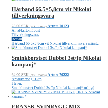
Hårband 66,5×5,8cm vit Nikolai
tillverkningsvara
28.00
SEK
Artnr: 70123
(exkl. moms)
Antal/kartong:36st
Tillverkningsvara.
Beställ
Hårband 66,5x5,8cm vit Nikolai tillverkningsvara mängd
Sminkborstset Dubbel 3st/fp Nikolai
kampanj*
64.00
SEK
Artnr: 70222
(exkl. moms)
Antal/kartong: 12fp
I lager.
Sminkborstset Dubbel 3st/fp Nikolai kampanj* mängd
FRANSK SVINRYGG MIX