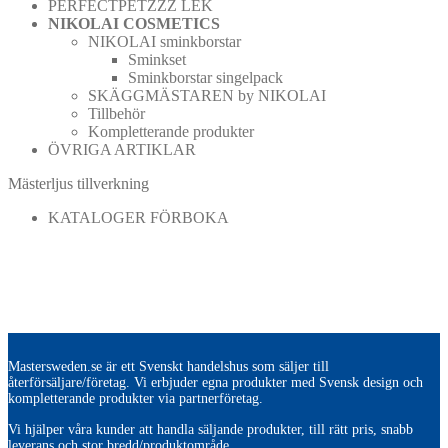
PERFECTPETZZZ LEK
NIKOLAI COSMETICS
NIKOLAI sminkborstar
Sminkset
Sminkborstar singelpack
SKÄGGMÄSTAREN by NIKOLAI
Tillbehör
Kompletterande produkter
ÖVRIGA ARTIKLAR
Mästerljus tillverkning
KATALOGER FÖRBOKA
Mastersweden.se är ett Svenskt handelshus som säljer till
återförsäljare/företag. Vi erbjuder egna produkter med Svensk design och
kompletterande produkter via partnerföretag.
Vi hjälper våra kunder att handla säljande produkter, till rätt pris, snabb
leverans och stor bredd/produktområde.