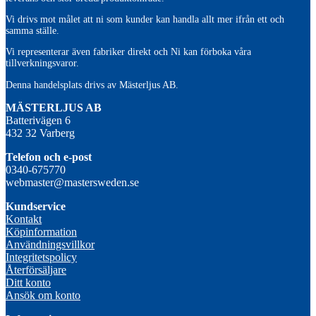
Vi drivs mot målet att ni som kunder kan handla allt mer ifrån ett och
samma ställe.
Vi representerar även fabriker direkt och Ni kan förboka våra
tillverkningsvaror.
Denna handelsplats drivs av Mästerljus AB.
M
ÄSTERLJUS AB
Batterivägen 6
432 32 Varberg
Telefon och e-post
0340-675770
webmaster@mastersweden.se
Kundservice
Kontakt
Köpinformation
Användningsvillkor
Integritetspolicy
Återförsäljare
Ditt konto
Ansök om konto