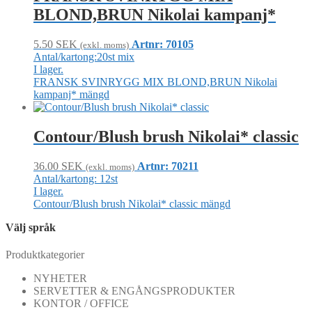
BLOND,BRUN Nikolai kampanj*
5.50
SEK
Artnr: 70105
(exkl. moms)
Antal/kartong:20st mix
I lager.
FRANSK SVINRYGG MIX BLOND,BRUN Nikolai
kampanj* mängd
Contour/Blush brush Nikolai* classic
36.00
SEK
Artnr: 70211
(exkl. moms)
Antal/kartong: 12st
I lager.
Contour/Blush brush Nikolai* classic mängd
Välj språk
Produktkategorier
NYHETER
SERVETTER & ENGÅNGSPRODUKTER
KONTOR / OFFICE