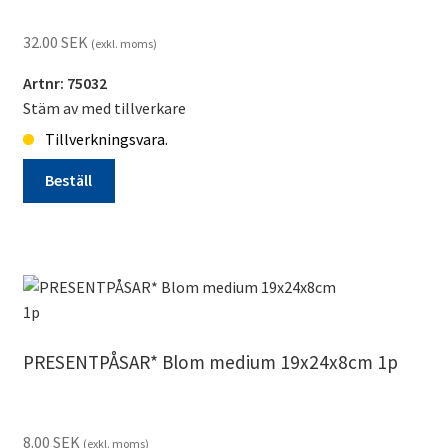
32.00
SEK
(exkl. moms)
Artnr: 75032
Stäm av med tillverkare
Tillverkningsvara.
Beställ
LJUS
Halloween
Flyg
Häx
Orange
tillverkningsvara
PRESENTPÅSAR* Blom medium 19x24x8cm 1p
mängd
8.00
SEK
(exkl. moms)