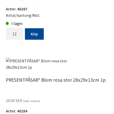
Artnr: 40287
Antal/kartong:96st
I lager.
PRESENTPÅSAR*
Köp
Blom
medium
19x24x8cm
1p
mängd
PRESENTPÅSAR* Blom rosa stor 28x29x13cm 1p
10.00
SEK
(exkl. moms)
Artnr: 40284