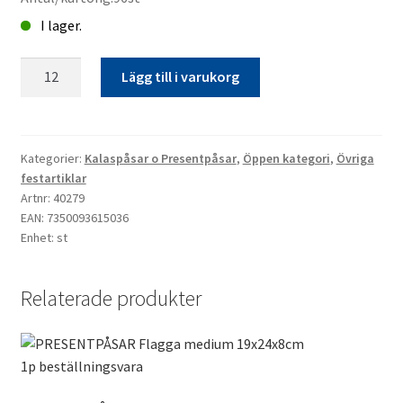
I lager.
PRESENTPÅSAR*
Lägg till i varukorg
Blom
medium
19x24x8cm
1p
Kategorier:
Kalaspåsar o Presentpåsar
,
Öppen kategori
,
Övriga
festartiklar
mängd
Artnr: 40279
EAN: 7350093615036
Enhet: st
Relaterade produkter