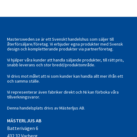
Mastersweden.se är ett Svenskt handelshus som säljer till
återförsäljare/företag. Vi erbjuder egna produkter med Svensk
design och kompletterande produkter via partnerföretag.
Vi hjälper våra kunder att handla säljande produkter, till rätt pris,
snabb leverans och stor bredd/produktområde.
Vi drivs mot målet att ni som kunder kan handla allt mer ifrån ett
och samma ställe.
Vi representerar även fabriker direkt och Ni kan förboka våra
tillverkningsvaror.
Denna handelsplats drivs av Mästerljus AB.
M
ÄSTERLJUS AB
Batterivägen 6
432 32 Varberg