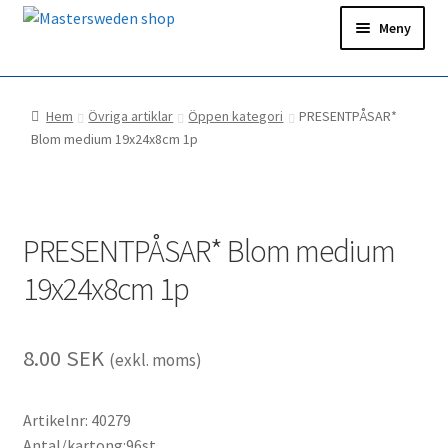
Hoppa
Hoppa
Meny
till
till
navigering
innehåll
Hem
Hem
Övriga artiklar
Öppen kategori
PRESENTPÅSAR*
Ditt konto
Blom medium 19x24x8cm 1p
Snabborder
PRESENTPÅSAR* Blom medium
19x24x8cm 1p
8.00
SEK
(exkl. moms)
Artikelnr: 40279
Antal/kartong:96st