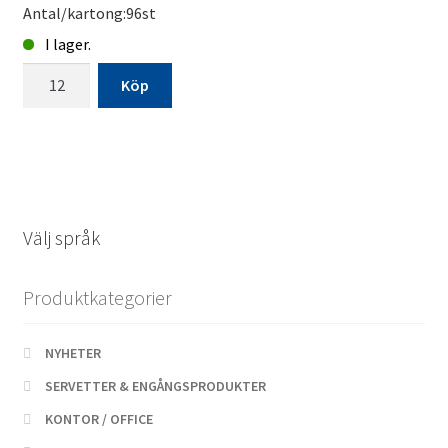
Antal/kartong:96st
I lager.
PRESENTPÅSAR*
Köp
Blom
rosa
stor
28x29x13cm
1p
mängd
Välj språk
Produktkategorier
NYHETER
SERVETTER & ENGÅNGSPRODUKTER
KONTOR / OFFICE