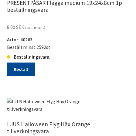
PRESENTPÅSAR Flagga medium 19x24x8cm 1p
beställningsvara
8.00
SEK
(exkl. moms)
Artnr: 40263
Beställ minst:2592st
Beställningsvara.
Beställ
PRESENTPÅSAR
Flagga
medium
19x24x8cm
1p
beställningsvara
LJUS Halloween Flyg Häx Orange
mängd
tillverkningsvara