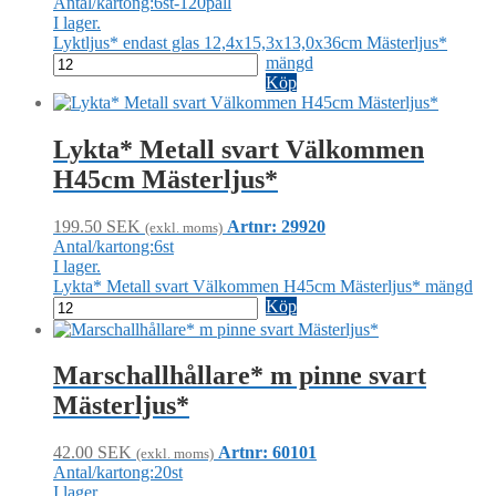
Antal/kartong:6st-120pall
I lager.
Lyktljus* endast glas 12,4x15,3x13,0x36cm Mästerljus*
mängd
Köp
Lykta* Metall svart Välkommen
H45cm Mästerljus*
199.50
SEK
Artnr: 29920
(exkl. moms)
Antal/kartong:6st
I lager.
Lykta* Metall svart Välkommen H45cm Mästerljus* mängd
Köp
Marschallhållare* m pinne svart
Mästerljus*
42.00
SEK
Artnr: 60101
(exkl. moms)
Antal/kartong:20st
I lager.