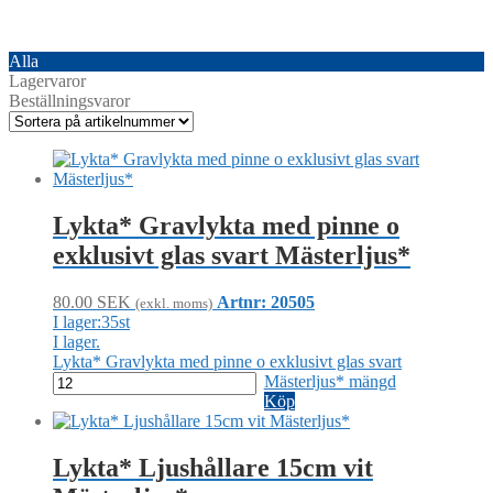
Alla
Lagervaror
Beställningsvaror
Lykta* Gravlykta med pinne o
exklusivt glas svart Mästerljus*
80.00
SEK
Artnr: 20505
(exkl. moms)
I lager:35st
I lager.
Lykta* Gravlykta med pinne o exklusivt glas svart
Mästerljus* mängd
Köp
Lykta* Ljushållare 15cm vit