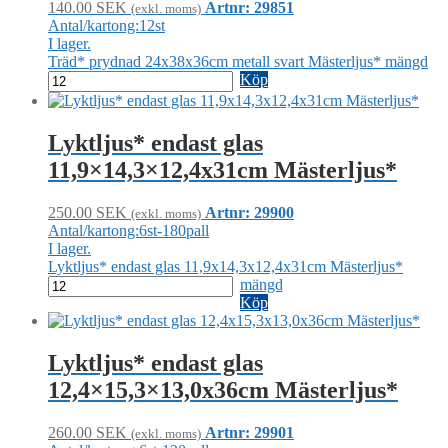
140.00
SEK
Artnr: 29851
(exkl. moms)
Antal/kartong:12st
I lager.
Träd* prydnad 24x38x36cm metall svart Mästerljus* mängd
Köp
Lyktljus* endast glas
11,9×14,3×12,4x31cm Mästerljus*
250.00
SEK
Artnr: 29900
(exkl. moms)
Antal/kartong:6st-180pall
I lager.
Lyktljus* endast glas 11,9x14,3x12,4x31cm Mästerljus*
mängd
Köp
Lyktljus* endast glas
12,4×15,3×13,0x36cm Mästerljus*
260.00
SEK
Artnr: 29901
(exkl. moms)