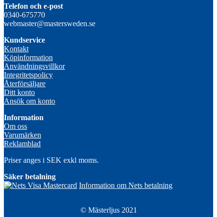
Telefon och e-post
0340-675770
webmaster@mastersweden.se
Kundservice
Kontakt
Köpinformation
Användningsvillkor
Integritetspolicy
Återförsäljare
Ditt konto
Ansök om konto
Information
Om oss
Varumärken
Reklamblad
Priser anges i SEK exkl moms.
Säker betalning
Information om Nets betalning
© Mästerljus 2021