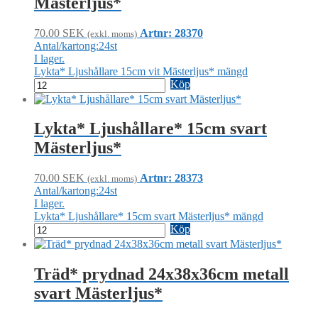
Mästerljus*
70.00
SEK
Artnr: 28370
(exkl. moms)
Antal/kartong:24st
I lager.
Lykta* Ljushållare 15cm vit Mästerljus* mängd
Köp
Lykta* Ljushållare* 15cm svart
Mästerljus*
70.00
SEK
Artnr: 28373
(exkl. moms)
Antal/kartong:24st
I lager.
Lykta* Ljushållare* 15cm svart Mästerljus* mängd
Köp
Träd* prydnad 24x38x36cm metall
svart Mästerljus*