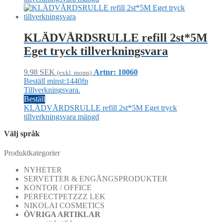
KLÄDVÅRDSRULLE refill 2st*5M
Eget tryck tillverkningsvara
9.98
SEK
Artnr: 10060
(exkl. moms)
Beställ minst:1440fp
Tillverkningsvara.
Beställ
KLÄDVÅRDSRULLE refill 2st*5M Eget tryck
tillverkningsvara mängd
Välj språk
Produktkategorier
NYHETER
SERVETTER & ENGÅNGSPRODUKTER
KONTOR / OFFICE
PERFECTPETZZZ LEK
NIKOLAI COSMETICS
ÖVRIGA ARTIKLAR