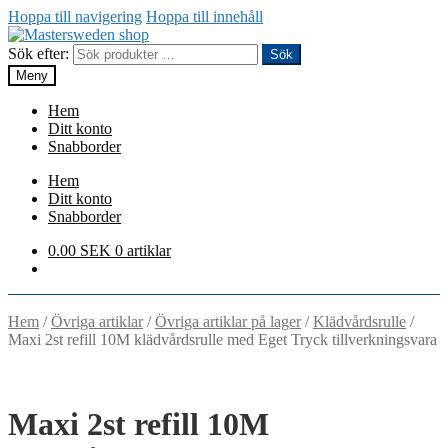
Hoppa till navigering
Hoppa till innehåll
Sök efter:
Sök
Meny
Hem
Ditt konto
Snabborder
Hem
Ditt konto
Snabborder
0.00
SEK
0 artiklar
Hem
/
Övriga artiklar
/
Övriga artiklar på lager
/
Klädvårdsrulle
/
Maxi 2st refill 10M klädvårdsrulle med Eget Tryck tillverkningsvara
Maxi 2st refill 10M