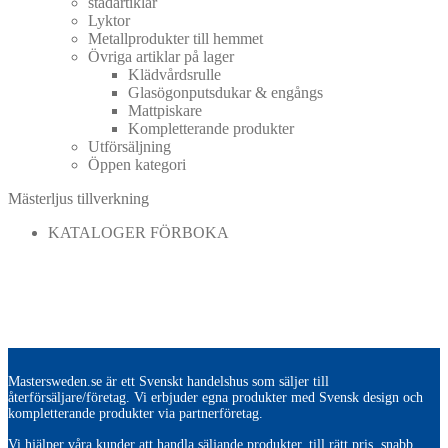
städartiklar
Lyktor
Metallprodukter till hemmet
Övriga artiklar på lager
Klädvårdsrulle
Glasögonputsdukar & engångs
Mattpiskare
Kompletterande produkter
Utförsäljning
Öppen kategori
Mästerljus tillverkning
KATALOGER FÖRBOKA
Mastersweden.se är ett Svenskt handelshus som säljer till
återförsäljare/företag. Vi erbjuder egna produkter med Svensk design och
kompletterande produkter via partnerföretag.
Vi hjälper våra kunder att handla säljande produkter, till rätt pris, snabb