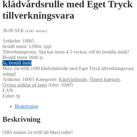
klädvårdsrulle med Eget Tryck
tillverkningsvara
36.00
SEK
(exkl. moms)
Artikelnr: 10065
beställ minst: 1200st 1ppl
Tillverkningsvara. Skickas inom 4-5 veckor, vill du beställa ändå?
Beställ minst 3840 st.
Ja, beställ ändå
Maxi 2st refill 10M klädvårdsrulle med Eget Tryck tillverkningsvara
mängd
Artikelnr:
10065
Kategorier:
Klädvårdsrulle
,
Öppen kategori
,
Övriga artiklar på lager
Artnr: 10065
EAN:
Enhet: fp
Beskrivning
Beskrivning
OBS endast 2st refill till Maxi roller!