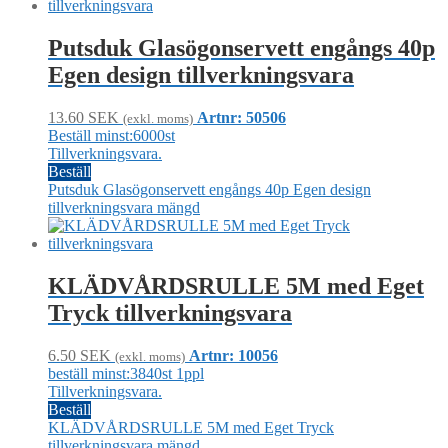
Putsduk Glasögonservett engångs 40p
Egen design tillverkningsvara
13.60
SEK
Artnr: 50506
(exkl. moms)
Beställ minst:6000st
Tillverkningsvara.
Beställ
Putsduk Glasögonservett engångs 40p Egen design
tillverkningsvara mängd
KLÄDVÅRDSRULLE 5M med Eget
Tryck tillverkningsvara
6.50
SEK
Artnr: 10056
(exkl. moms)
beställ minst:3840st 1ppl
Tillverkningsvara.
Beställ
KLÄDVÅRDSRULLE 5M med Eget Tryck
tillverkningsvara mängd