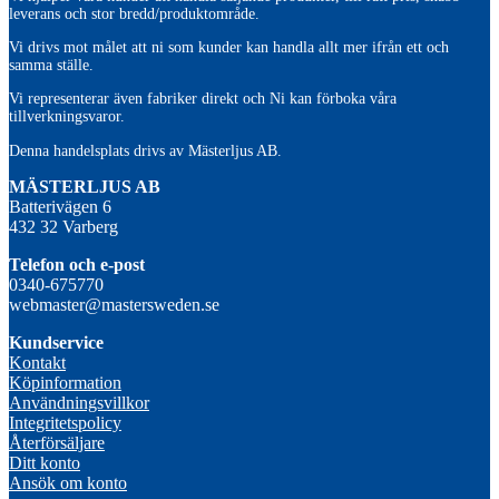
leverans och stor bredd/produktområde.
Vi drivs mot målet att ni som kunder kan handla allt mer ifrån ett och
samma ställe.
Vi representerar även fabriker direkt och Ni kan förboka våra
tillverkningsvaror.
Denna handelsplats drivs av Mästerljus AB.
M
ÄSTERLJUS AB
Batterivägen 6
432 32 Varberg
Telefon och e-post
0340-675770
webmaster@mastersweden.se
Kundservice
Kontakt
Köpinformation
Användningsvillkor
Integritetspolicy
Återförsäljare
Ditt konto
Ansök om konto