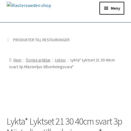
Hoppa
Hoppa
Meny
till
till
navigering
innehåll
Hem
Ditt konto
PRODUKTER TILL RESTAURANGER
Snabborder
Hem
Övriga artiklar
Lyktor
Lykta* Lyktset 21 30 40cm
svart 3p Mästerljus tillverkningsvara*
Lykta* Lyktset 21 30 40cm svart 3p