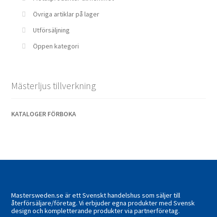
Övriga artiklar på lager
Utförsäljning
Öppen kategori
Mästerljus tillverkning
KATALOGER FÖRBOKA
Mastersweden.se är ett Svenskt handelshus som säljer till
återförsäljare/företag. Vi erbjuder egna produkter med Svensk
design och kompletterande produkter via partnerföretag.