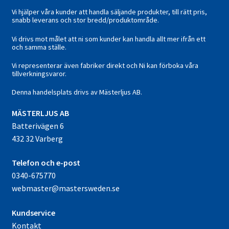
Vi hjälper våra kunder att handla säljande produkter, till rätt pris,
snabb leverans och stor bredd/produktområde.
Vi drivs mot målet att ni som kunder kan handla allt mer ifrån ett
och samma ställe.
Vi representerar även fabriker direkt och Ni kan förboka våra
tillverkningsvaror.
Denna handelsplats drivs av Mästerljus AB.
M
ÄSTERLJUS AB
Batterivägen 6
432 32 Varberg
Telefon och e-post
0340-675770
webmaster@mastersweden.se
Kundservice
Kontakt