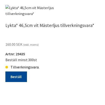
6st
stolar
för
inomhus
Lykta* 46,5cm vit Mästerljus tillverkningsvara*
o
utomhus
tillverkningsvara
160.00
SEK
mängd
(exkl. moms)
Artnr: 29435
Beställ minst:300st
Tillverkningsvara.
Beställ
Lykta*
46,5cm
vit
Mästerljus