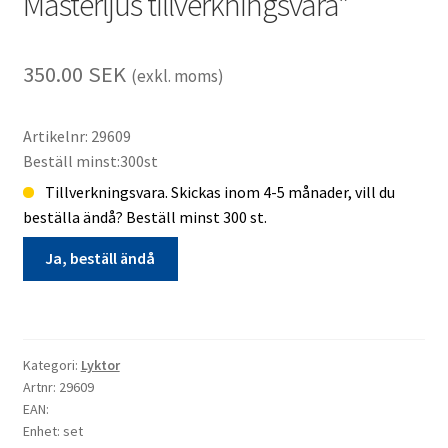
Mästerljus tillverkningsvara*
350.00
SEK
(exkl. moms)
Artikelnr: 29609
Beställ minst:300st
Tillverkningsvara. Skickas inom 4-5 månader, vill du
beställa ändå? Beställ minst 300 st.
Ja, beställ ändå
Lykta*
Lyktset
21
Kategori:
Lyktor
30
Artnr: 29609
40cm
EAN:
Enhet: set
svart