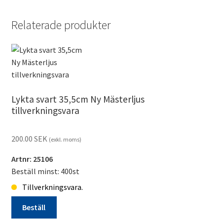
3p
Mästerljus
Relaterade produkter
tillverkningsvara*
mängd
Lykta svart 35,5cm Ny Mästerljus
tillverkningsvara
200.00
SEK
(exkl. moms)
Artnr: 25106
Beställ minst: 400st
Tillverkningsvara.
Beställ