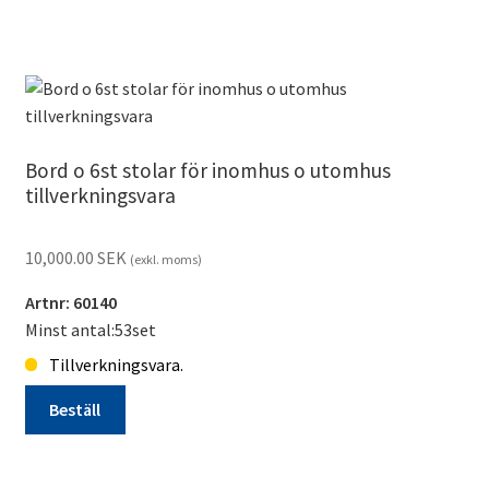
Lykta*
Metall
svart
10*10,2*23,5cm
Mästerljus
tillverkningsvara
Bord o 6st stolar för inomhus o utomhus
mängd
tillverkningsvara
10,000.00
SEK
(exkl. moms)
Artnr: 60140
Minst antal:53set
Tillverkningsvara.
Beställ
Bord
o