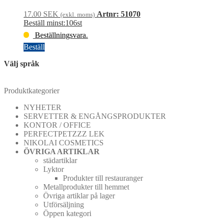
17.00
SEK
Artnr: 51070
(exkl. moms)
Beställ minst:106st
Beställningsvara.
Beställ
BOTTENUPP
Välj språk
Beställningsvara
mängd
Produktkategorier
NYHETER
SERVETTER & ENGÅNGSPRODUKTER
KONTOR / OFFICE
PERFECTPETZZZ LEK
NIKOLAI COSMETICS
ÖVRIGA ARTIKLAR
städartiklar
Lyktor
Produkter till restauranger
Metallprodukter till hemmet
Övriga artiklar på lager
Utförsäljning
Öppen kategori