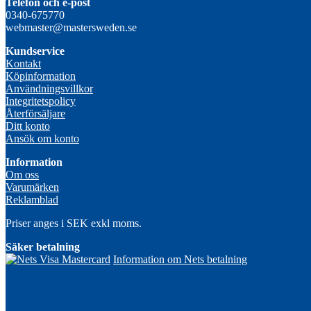
Telefon och e-post
0340-675770
webmaster@mastersweden.se
Kundservice
Kontakt
Köpinformation
Användningsvillkor
Integritetspolicy
Återförsäljare
Ditt konto
Ansök om konto
Information
Om oss
Varumärken
Reklamblad
Priser anges i SEK exkl moms.
Säker betalning
Information om Nets betalning