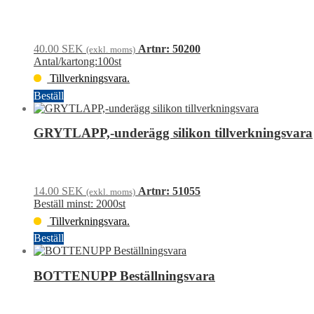
pinne
o
exklusivt
glas
40.00
SEK
Artnr: 50200
(exkl. moms)
svart
Antal/kartong:100st
Mästerljus*
mängd
Tillverkningsvara.
Beställ
MATTPISKARE
3
GRYTLAPP,-underägg silikon tillverkningsvara
SLINGOR
tillverkningsvara
mängd
14.00
SEK
Artnr: 51055
(exkl. moms)
Beställ minst: 2000st
Tillverkningsvara.
Beställ
GRYTLAPP,-
underägg
BOTTENUPP Beställningsvara
silikon
tillverkningsvara
mängd