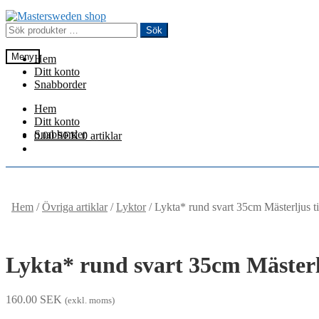
Hoppa
Hoppa
till
till
Sök
Sök
navigering
innehåll
efter:
Meny
Hem
Ditt konto
Snabborder
Hem
Ditt konto
Snabborder
0.00
SEK
0 artiklar
Hem
/
Övriga artiklar
/
Lyktor
/
Lykta* rund svart 35cm Mästerljus t
Lykta* rund svart 35cm Mästerl
160.00
SEK
(exkl. moms)