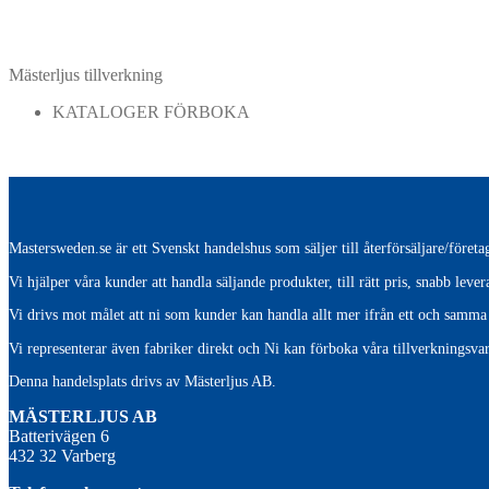
Mästerljus tillverkning
KATALOGER FÖRBOKA
Mastersweden.se är ett Svenskt handelshus som säljer till återförsäljare/före
Vi hjälper våra kunder att handla säljande produkter, till rätt pris, snabb lev
Vi drivs mot målet att ni som kunder kan handla allt mer ifrån ett och samma 
Vi representerar även fabriker direkt och Ni kan förboka våra tillverkningsvar
Denna handelsplats drivs av Mästerljus AB.
M
ÄSTERLJUS AB
Batterivägen 6
432 32 Varberg