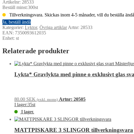
Artikelnr: 28533
Beställ minst:300st
Tillverkningsvara. Skickas inom 4-5 månader, vill du beställa ändå
Ja, beställ ändå
Lykta*
Kategorier:
Lyktor
,
Övriga artiklar
Artnr: 28533
rund
EAN: 7350093612035
svart
Enhet: st
35cm
Mästerljus
Relaterade produkter
tillverkningsvara*
mängd
Lykta* Gravlykta med pinne o exklusivt glas sva
80.00
SEK
Artnr: 20505
(exkl. moms)
I lager:35st
I lager.
Lykta*
Gravlykta
MATTPISKARE 3 SLINGOR tillverkningsvara
med