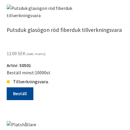
SLINGOR
tillverkningsvara
mängd
Putsduk glasögon röd fiberduk tillverkningsvara
12.00
SEK
(exkl. moms)
Artnr: 50501
Beställ minst:10000st
Tillverkningsvara.
Beställ
Putsduk
glasögon
röd
fiberduk