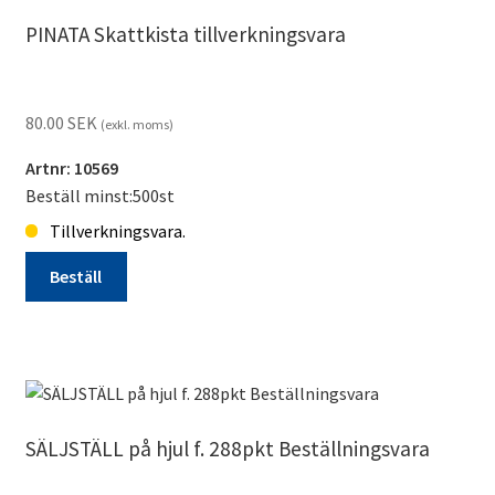
tillverkningsvara
PINATA Skattkista tillverkningsvara
mängd
80.00
SEK
(exkl. moms)
Artnr: 10569
Beställ minst:500st
Tillverkningsvara.
Beställ
PINATA
Skattkista
tillverkningsvara
mängd
SÄLJSTÄLL på hjul f. 288pkt Beställningsvara