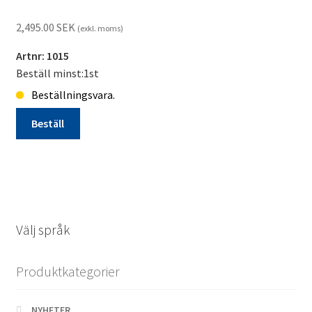
2,495.00
SEK
(exkl. moms)
Artnr: 1015
Beställ minst:1st
Beställningsvara.
Beställ
SÄLJSTÄLL
på
hjul
f.
288pkt
Välj språk
Beställningsvara
mängd
Produktkategorier
NYHETER