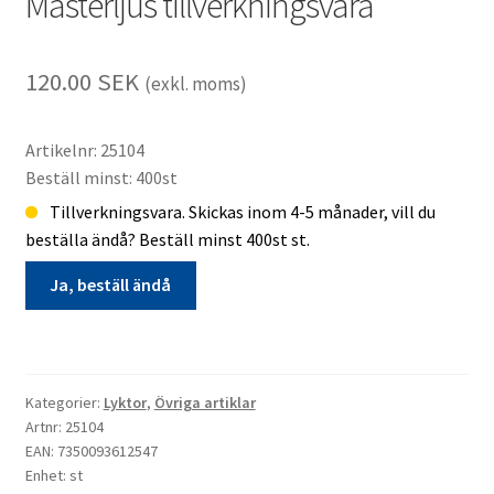
Mästerljus tillverkningsvara
120.00
SEK
(exkl. moms)
Artikelnr: 25104
Beställ minst: 400st
Tillverkningsvara. Skickas inom 4-5 månader, vill du
beställa ändå? Beställ minst 400st st.
Ja, beställ ändå
Lykta
13,5*13*34,5cm
Ny
Kategorier:
Lyktor
,
Övriga artiklar
Mästerljus
Artnr: 25104
tillverkningsvara
EAN: 7350093612547
Enhet: st
mängd