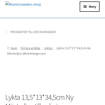
Hoppa
Hoppa
Meny
till
till
navigering
innehåll
Hem
Ditt konto
PRODUKTER TILL RESTAURANGER
Snabborder
Hem
Övriga artiklar
Lyktor
Lykta 13,5*13*34,5cm Ny
Mästerljus tillverkningsvara
Lykta 13,5*13*34,5cm Ny