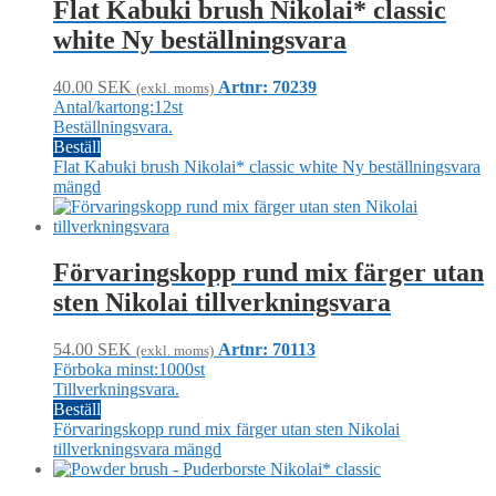
Flat Kabuki brush Nikolai* classic
white Ny beställningsvara
40.00
SEK
Artnr: 70239
(exkl. moms)
Antal/kartong:12st
Beställningsvara.
Beställ
Flat Kabuki brush Nikolai* classic white Ny beställningsvara
mängd
Förvaringskopp rund mix färger utan
sten Nikolai tillverkningsvara
54.00
SEK
Artnr: 70113
(exkl. moms)
Förboka minst:1000st
Tillverkningsvara.
Beställ
Förvaringskopp rund mix färger utan sten Nikolai
tillverkningsvara mängd