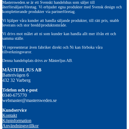
Mastersweden.se är ett Svenskt handelshus som säljer till
återförsäljare/företag. Vi erbjuder egna produkter med Svensk design och
kompletterande produkter via partnerföretag.
Vi hjälper våra kunder att handla säljande produkter, till rätt pris, snabb
leverans och stor bredd/produktområde.
Vi drivs mot målet att ni som kunder kan handla allt mer ifrån ett och
samma ställe.
Vi representerar även fabriker direkt och Ni kan förboka våra
tillverkningsvaror.
Denna handelsplats drivs av Mästerljus AB.
M
ÄSTERLJUS AB
Batterivägen 6
432 32 Varberg
Telefon och e-post
0340-675770
webmaster@mastersweden.se
Kundservice
Kontakt
Köpinformation
Användningsvillkor