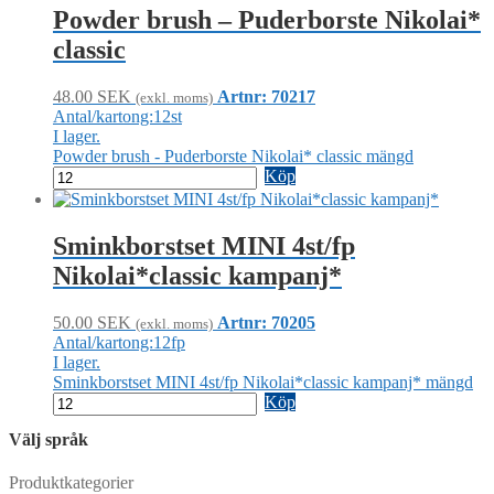
Powder brush – Puderborste Nikolai*
classic
48.00
SEK
Artnr: 70217
(exkl. moms)
Antal/kartong:12st
I lager.
Powder brush - Puderborste Nikolai* classic mängd
Köp
Sminkborstset MINI 4st/fp
Nikolai*classic kampanj*
50.00
SEK
Artnr: 70205
(exkl. moms)
Antal/kartong:12fp
I lager.
Sminkborstset MINI 4st/fp Nikolai*classic kampanj* mängd
Köp
Välj språk
Produktkategorier