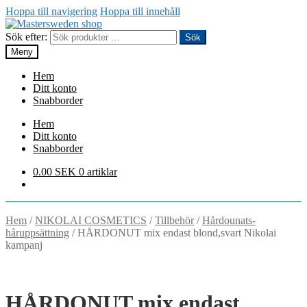
Hoppa till navigering
Hoppa till innehåll
Sök efter:
Sök
Meny
Hem
Ditt konto
Snabborder
Hem
Ditt konto
Snabborder
0.00
SEK
0 artiklar
Hem
/
NIKOLAI COSMETICS
/
Tillbehör
/
Hårdounats-
håruppsättning
/
HÅRDONUT mix endast blond,svart Nikolai
kampanj
HÅRDONUT mix endast