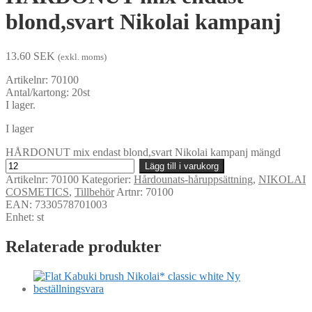
blond,svart Nikolai kampanj
13.60
SEK
(exkl. moms)
Artikelnr: 70100
Antal/kartong: 20st
I lager.
I lager
HÅRDONUT mix endast blond,svart Nikolai kampanj mängd
Lägg till i varukorg
Artikelnr:
70100
Kategorier:
Hårdounats-håruppsättning
,
NIKOLAI
COSMETICS
,
Tillbehör
Artnr: 70100
EAN: 7330578701003
Enhet: st
Relaterade produkter