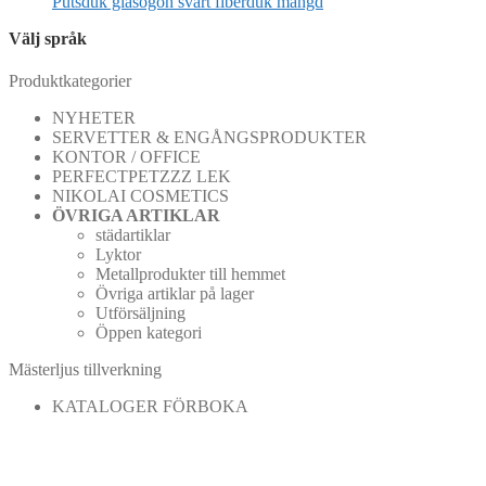
Putsduk glasögon svart fiberduk mängd
Välj språk
Produktkategorier
NYHETER
SERVETTER & ENGÅNGSPRODUKTER
KONTOR / OFFICE
PERFECTPETZZZ LEK
NIKOLAI COSMETICS
ÖVRIGA ARTIKLAR
städartiklar
Lyktor
Metallprodukter till hemmet
Övriga artiklar på lager
Utförsäljning
Öppen kategori
Mästerljus tillverkning
KATALOGER FÖRBOKA