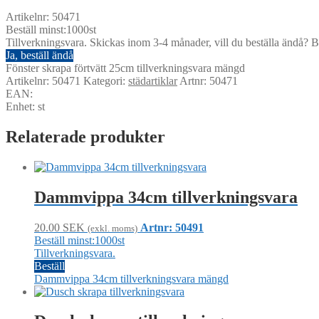
Artikelnr: 50471
Beställ minst:1000st
Tillverkningsvara. Skickas inom 3-4 månader, vill du beställa ändå? Be
Ja, beställ ändå
Fönster skrapa förtvätt 25cm tillverkningsvara mängd
Artikelnr:
50471
Kategori:
städartiklar
Artnr: 50471
EAN:
Enhet: st
Relaterade produkter
Dammvippa 34cm tillverkningsvara
20.00
SEK
Artnr: 50491
(exkl. moms)
Beställ minst:1000st
Tillverkningsvara.
Beställ
Dammvippa 34cm tillverkningsvara mängd