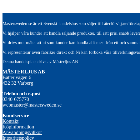
Mastersweden.se är ett Svenskt handelshus som säljer till återförsäljare/före
Vi hjälper våra kunder att handla säljande produkter, till rätt pris, snabb lev
Vi drivs mot målet att ni som kunder kan handla allt mer ifrån ett och samma 
Vi representerar även fabriker direkt och Ni kan förboka våra tillverkningsvar
Denna handelsplats drivs av Mästerljus AB.
M
ÄSTERLJUS AB
Batterivägen 6
432 32 Varberg
Telefon och e-post
0340-675770
webmaster@mastersweden.se
Kundservice
Kontakt
Köpinformation
Användningsvillkor
Integritetspolicy