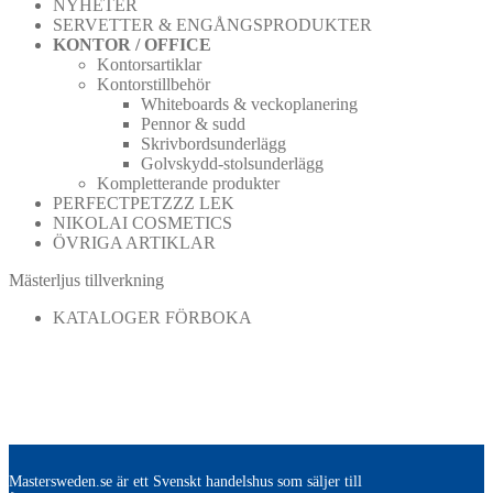
NYHETER
SERVETTER & ENGÅNGSPRODUKTER
KONTOR / OFFICE
Kontorsartiklar
Kontorstillbehör
Whiteboards & veckoplanering
Pennor & sudd
Skrivbordsunderlägg
Golvskydd-stolsunderlägg
Kompletterande produkter
PERFECTPETZZZ LEK
NIKOLAI COSMETICS
ÖVRIGA ARTIKLAR
Mästerljus tillverkning
KATALOGER FÖRBOKA
Mastersweden.se är ett Svenskt handelshus som säljer till