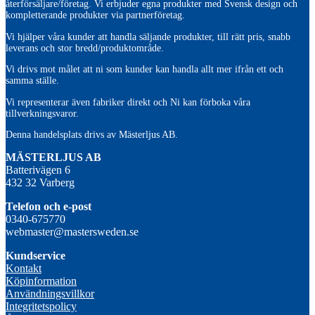
återförsäljare/företag. Vi erbjuder egna produkter med Svensk design och
kompletterande produkter via partnerföretag.
Vi hjälper våra kunder att handla säljande produkter, till rätt pris, snabb
leverans och stor bredd/produktområde.
Vi drivs mot målet att ni som kunder kan handla allt mer ifrån ett och
samma ställe.
Vi representerar även fabriker direkt och Ni kan förboka våra
tillverkningsvaror.
Denna handelsplats drivs av Mästerljus AB.
M
ÄSTERLJUS AB
Batterivägen 6
432 32 Varberg
Telefon och e-post
0340-675770
webmaster@mastersweden.se
Kundservice
Kontakt
Köpinformation
Användningsvillkor
Integritetspolicy