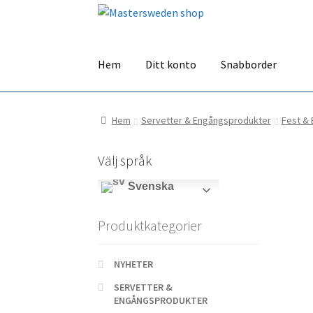
Hoppa
Hoppa
till
till
navigering
innehåll
Hem
Ditt konto
Snabborder
Hem
Servetter & Engångsprodukter
Fest & 
Välj språk
Svenska
Produktkategorier
NYHETER
SERVETTER &
ENGÅNGSPRODUKTER