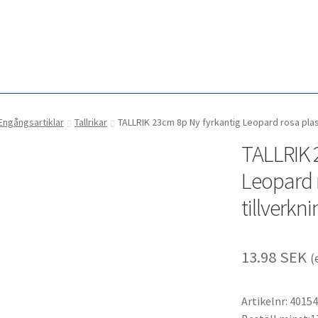
Engångsartiklar
Tallrikar
TALLRIK 23cm 8p Ny fyrkantig Leopard rosa plast
TALLRIK 
Leopard r
tillverkn
13.98
SEK
(
Artikelnr: 40154