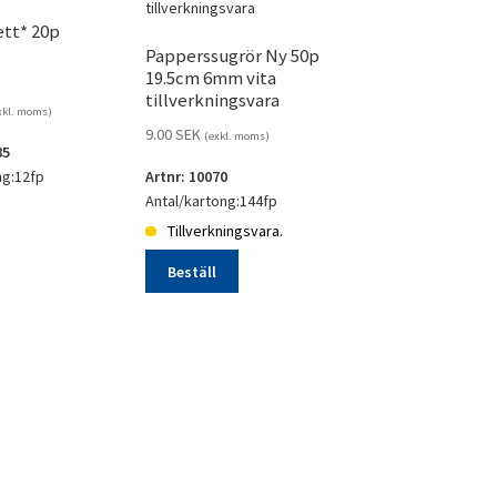
ett* 20p
Papperssugrör Ny 50p
19.5cm 6mm vita
tillverkningsvara
xkl. moms)
9.00
SEK
(exkl. moms)
85
ng:12fp
Artnr: 10070
Antal/kartong:144fp
Tillverkningsvara.
t*
Beställ
Papperssugrör
Ny
50p
19.5cm
6mm
vita
tillverkningsvara
mängd