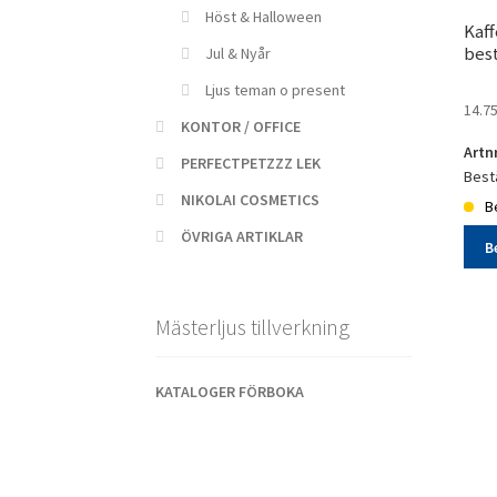
Höst & Halloween
Kaff
best
Jul & Nyår
Ljus teman o present
14.7
KONTOR / OFFICE
Artn
PERFECTPETZZZ LEK
Bestä
NIKOLAI COSMETICS
Be
ÖVRIGA ARTIKLAR
B
Kaff
20p
Mästerljus tillverkning
Höst
bestä
män
KATALOGER FÖRBOKA