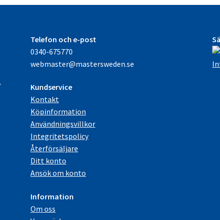
Telefon och e-post
Sä
0340-675770
e
webmaster@mastersweden.se
In
,
Kundservice
Kontakt
Köpinformation
Användningsvillkor
Integritetspolicy
Återförsäljare
Ditt konto
Ansök om konto
Information
Om oss