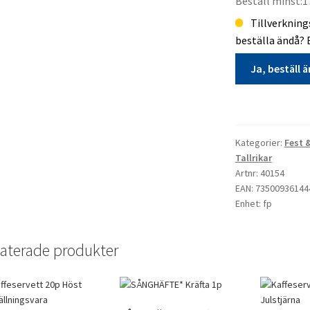
Beställ minst:1
Tillverknings
beställa ändå? 
Ja, beställ 
TALLRIK
23cm
8p
Kategorier:
Fest 
Ny
Tallrikar
fyrkantig
Artnr: 40154
EAN: 73500936144
Leopard
Enhet: fp
rosa
plastic
free
aterade produkter
tillverkningsva
mängd