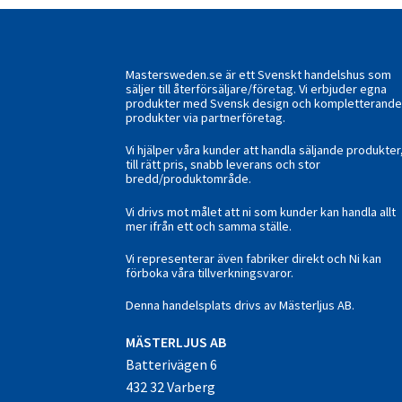
Mastersweden.se är ett Svenskt handelshus som
säljer till återförsäljare/företag. Vi erbjuder egna
produkter med Svensk design och kompletterand
produkter via partnerföretag.
Vi hjälper våra kunder att handla säljande produkter
till rätt pris, snabb leverans och stor
bredd/produktområde.
Vi drivs mot målet att ni som kunder kan handla allt
mer ifrån ett och samma ställe.
Vi representerar även fabriker direkt och Ni kan
förboka våra tillverkningsvaror.
Denna handelsplats drivs av Mästerljus AB.
M
ÄSTERLJUS AB
Batterivägen 6
432 32 Varberg