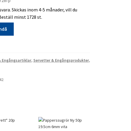
728fp
vara. Skickas inom 4-5 månader, vill du
Beställ minst 1728 st.
ändå
& Engångsartiklar
,
Servetter & Engångsprodukter
,
42
ra