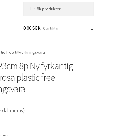
Sök
Sök
efter:
0.00
SEK
0 artiklar
ic free tillverkningsvara
23cm 8p Ny fyrkantig
osa plastic free
ingsvara
exkl. moms)