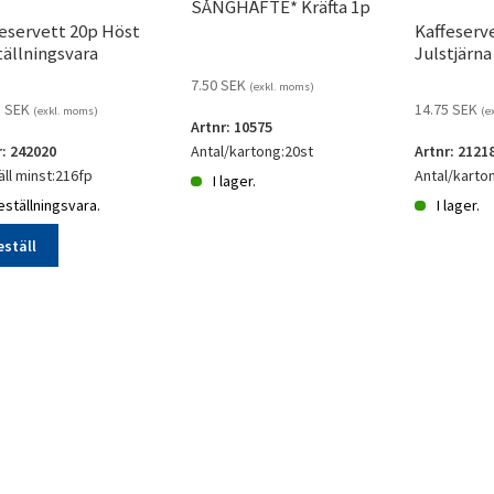
SÅNGHÄFTE* Kräfta 1p
eservett 20p Höst
Kaffeserv
ällningsvara
Julstjärna
7.50
SEK
(exkl. moms)
5
SEK
14.75
SEK
(exkl. moms)
(e
Artnr: 10575
r: 242020
Antal/kartong:20st
Artnr: 2121
ll minst:216fp
Antal/karto
I lager.
ställningsvara.
I lager.
SÅNGHÄFTE*
Kräfta
Kaffeservet
eställ
1p
20p
eservett
mängd
Julstjärna
mängd
llningsvara
gd