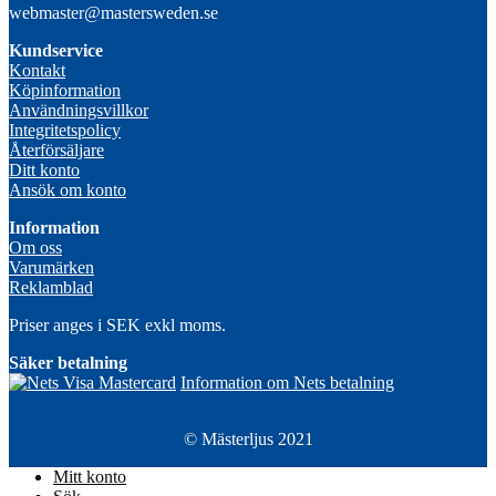
webmaster@mastersweden.se
Kundservice
Kontakt
Köpinformation
Användningsvillkor
Integritetspolicy
Återförsäljare
Ditt konto
Ansök om konto
Information
Om oss
Varumärken
Reklamblad
Priser anges i SEK exkl moms.
Säker betalning
Information om Nets betalning
© Mästerljus 2021
Mitt konto