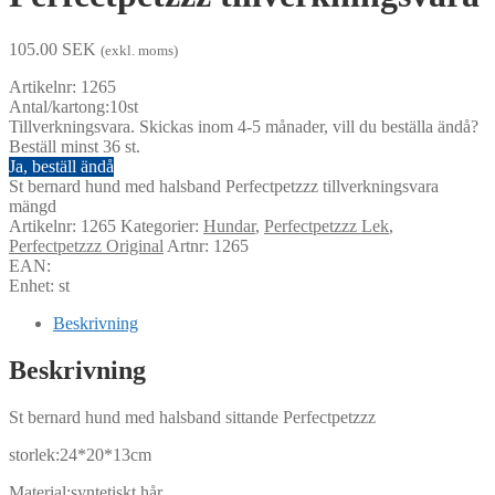
105.00
SEK
(exkl. moms)
Artikelnr: 1265
Antal/kartong:10st
Tillverkningsvara. Skickas inom 4-5 månader, vill du beställa ändå?
Beställ minst 36 st.
Ja, beställ ändå
St bernard hund med halsband Perfectpetzzz tillverkningsvara
mängd
Artikelnr:
1265
Kategorier:
Hundar
,
Perfectpetzzz Lek
,
Perfectpetzzz Original
Artnr: 1265
EAN:
Enhet: st
Beskrivning
Beskrivning
St bernard hund med halsband sittande Perfectpetzzz
storlek:24*20*13cm
Material:syntetiskt hår