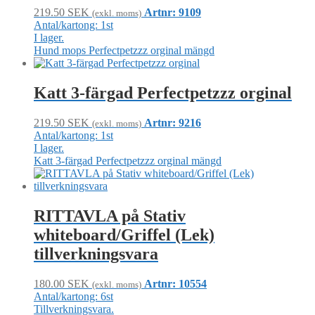
219.50
SEK
Artnr: 9109
(exkl. moms)
Antal/kartong: 1st
I lager.
Hund mops Perfectpetzzz orginal mängd
Katt 3-färgad Perfectpetzzz orginal
219.50
SEK
Artnr: 9216
(exkl. moms)
Antal/kartong: 1st
I lager.
Katt 3-färgad Perfectpetzzz orginal mängd
RITTAVLA på Stativ
whiteboard/Griffel (Lek)
tillverkningsvara
180.00
SEK
Artnr: 10554
(exkl. moms)
Antal/kartong: 6st
Tillverkningsvara.