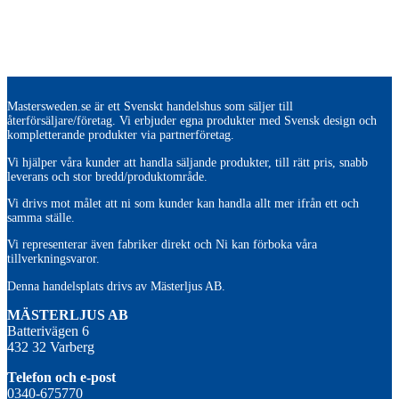
Mastersweden.se är ett Svenskt handelshus som säljer till
återförsäljare/företag. Vi erbjuder egna produkter med Svensk design och
kompletterande produkter via partnerföretag.
Vi hjälper våra kunder att handla säljande produkter, till rätt pris, snabb
leverans och stor bredd/produktområde.
Vi drivs mot målet att ni som kunder kan handla allt mer ifrån ett och
samma ställe.
Vi representerar även fabriker direkt och Ni kan förboka våra
tillverkningsvaror.
Denna handelsplats drivs av Mästerljus AB.
M
ÄSTERLJUS AB
Batterivägen 6
432 32 Varberg
Telefon och e-post
0340-675770