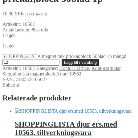
10.00
SEK
(exkl. moms)
Artikelnr: 10562
Antal/kartong: 80st mix
I lager.
I lager
SHOPPINGLISTA magnet mix prickar,block 50blad 1p mängd
Lägg till i varukorg
Artikelnr:
10562
Kategorier:
Kontor / Office
,
Kontorsartiklar
,
Shoppinglista magnetblock
Artnr: 10562
EAN: 7330578105627
Enhet: st
Relaterade produkter
SHOPPINGLISTA djur ers.med
10563, tillverkningsvara