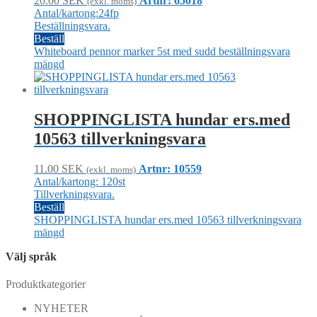
20.00
SEK
Artnr: 65018
(exkl. moms)
Antal/kartong:24fp
Beställningsvara.
Beställ
Whiteboard pennor marker 5st med sudd beställningsvara
mängd
SHOPPINGLISTA hundar ers.med
10563 tillverkningsvara
11.00
SEK
Artnr: 10559
(exkl. moms)
Antal/kartong: 120st
Tillverkningsvara.
Beställ
SHOPPINGLISTA hundar ers.med 10563 tillverkningsvara
mängd
Välj språk
Produktkategorier
NYHETER