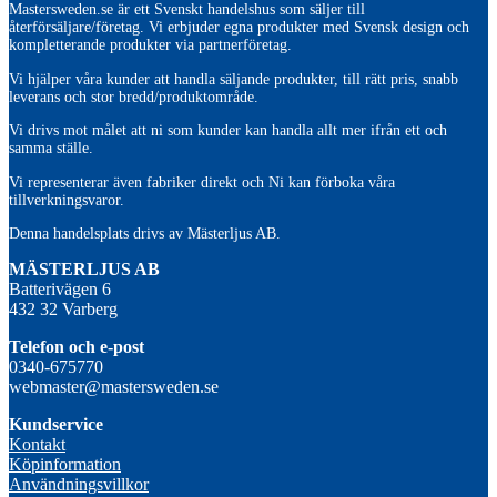
Mastersweden.se är ett Svenskt handelshus som säljer till
återförsäljare/företag. Vi erbjuder egna produkter med Svensk design och
kompletterande produkter via partnerföretag.
Vi hjälper våra kunder att handla säljande produkter, till rätt pris, snabb
leverans och stor bredd/produktområde.
Vi drivs mot målet att ni som kunder kan handla allt mer ifrån ett och
samma ställe.
Vi representerar även fabriker direkt och Ni kan förboka våra
tillverkningsvaror.
Denna handelsplats drivs av Mästerljus AB.
M
ÄSTERLJUS AB
Batterivägen 6
432 32 Varberg
Telefon och e-post
0340-675770
webmaster@mastersweden.se
Kundservice
Kontakt
Köpinformation
Användningsvillkor