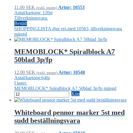
11.00
SEK
Artnr: 10553
(exkl. moms)
Antal/kartong: 120st
Tillverkningsvara.
Beställ
SHOPPINGLISTA djur ers.med 10563, tillverkningsvara
mängd
MEMOBLOCK* Spiralblock A7
50blad 3p/fp
12.00
SEK
Artnr: 10548
(exkl. moms)
Antal/kartong:64fp
I lager.
MEMOBLOCK* Spiralblock A7 50blad 3p/fp mängd
Köp
Whiteboard pennor marker 5st med
sudd beställningsvara