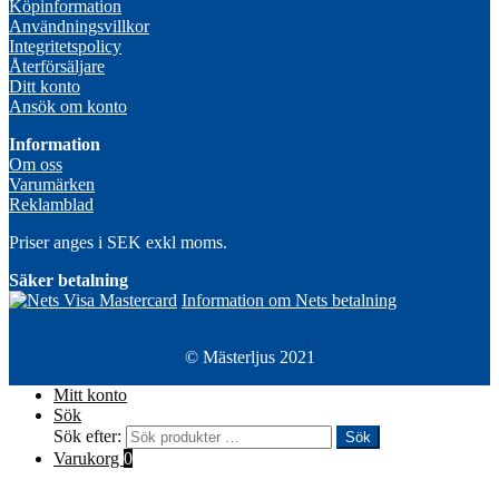
Köpinformation
Användningsvillkor
Integritetspolicy
Återförsäljare
Ditt konto
Ansök om konto
Information
Om oss
Varumärken
Reklamblad
Priser anges i SEK exkl moms.
Säker betalning
Information om Nets betalning
© Mästerljus 2021
Mitt konto
Sök
Sök efter:
Sök
Varukorg
0