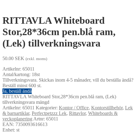
RITTAVLA Whiteboard
Stor,28*36cm pen.blå ram,
(Lek) tillverkningsvara
50.00
SEK
(exkl. moms)
Artikelnr: 65011
Antal/kartong: 18st
Tillverkningsvara. Skickas inom 4-5 månader, vill du beställa ändå?
Beställ minst 600 st.
Ja, beställ ändå
RITTAVLA Whiteboard Stor,28*36cm pen.blå ram, (Lek)
tillverkningsvara mängd
Artikelnr:
65011
Kategorier:
Kontor / Office
,
Kontorstillbehör
,
Lek
& barnartiklar
,
Perfectpetzzz Lek
,
Rittavlor
,
Whiteboards &
veckoplanering
Artnr: 65011
EAN: 7350093616613
Enhet: st