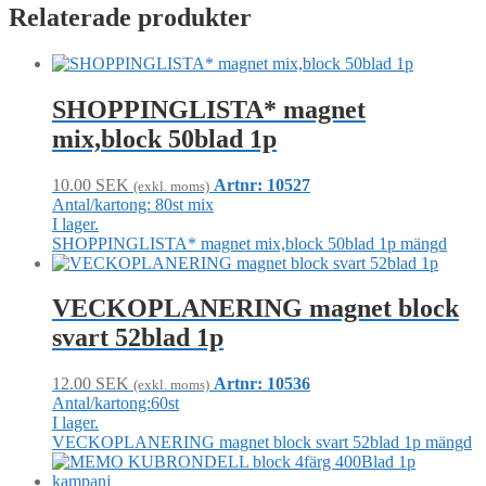
Relaterade produkter
SHOPPINGLISTA* magnet
mix,block 50blad 1p
10.00
SEK
Artnr: 10527
(exkl. moms)
Antal/kartong: 80st mix
I lager.
SHOPPINGLISTA* magnet mix,block 50blad 1p mängd
VECKOPLANERING magnet block
svart 52blad 1p
12.00
SEK
Artnr: 10536
(exkl. moms)
Antal/kartong:60st
I lager.
VECKOPLANERING magnet block svart 52blad 1p mängd