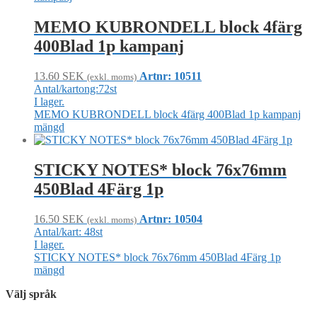
MEMO KUBRONDELL block 4färg
400Blad 1p kampanj
13.60
SEK
Artnr: 10511
(exkl. moms)
Antal/kartong:72st
I lager.
MEMO KUBRONDELL block 4färg 400Blad 1p kampanj
mängd
STICKY NOTES* block 76x76mm
450Blad 4Färg 1p
16.50
SEK
Artnr: 10504
(exkl. moms)
Antal/kart: 48st
I lager.
STICKY NOTES* block 76x76mm 450Blad 4Färg 1p
mängd
Välj språk