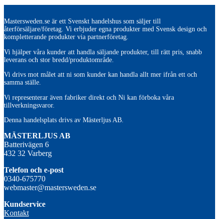
Mastersweden.se är ett Svenskt handelshus som säljer till
återförsäljare/företag. Vi erbjuder egna produkter med Svensk design och
kompletterande produkter via partnerföretag.
Vi hjälper våra kunder att handla säljande produkter, till rätt pris, snabb
leverans och stor bredd/produktområde.
Vi drivs mot målet att ni som kunder kan handla allt mer ifrån ett och
samma ställe.
Vi representerar även fabriker direkt och Ni kan förboka våra
tillverkningsvaror.
Denna handelsplats drivs av Mästerljus AB.
M
ÄSTERLJUS AB
Batterivägen 6
432 32 Varberg
Telefon och e-post
0340-675770
webmaster@mastersweden.se
Kundservice
Kontakt