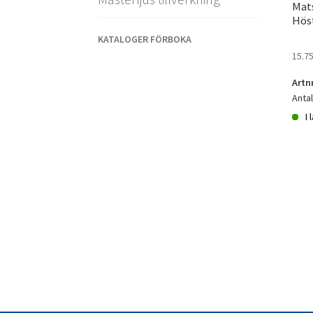
Mat
Hös
KATALOGER FÖRBOKA
15.7
Artn
Anta
I 
Mats
20p
Höst
män