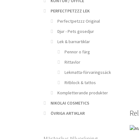
KONTOR / OFFICE
PERFECTPETZZZ LEK
Perfectpetzzz Original
Djur - Pets gosedjur
Lek & barnartiklar
Pennor o färg
Rittavlor
Lekmatta-förvaringssäck
Ritblock & tattos
Kompletterande produkter
NIKOLAI COSMETICS
Rel
ÖVRIGA ARTIKLAR
Mästerljus tillverkning