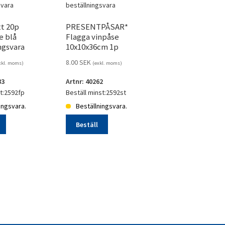
t 20p
PRESENTPÅSAR*
e blå
Flagga vinpåse
ngsvara
10x10x36cm 1p
beställningsvara
8.00
SEK
xkl. moms)
(exkl. moms)
83
Artnr: 40262
st:2592fp
Beställ minst:2592st
ingsvara.
Beställningsvara.
Beställ
PRESENTPÅSAR*
Flagga
vinpåse
10x10x36cm
svara
1p
beställningsvara
mängd