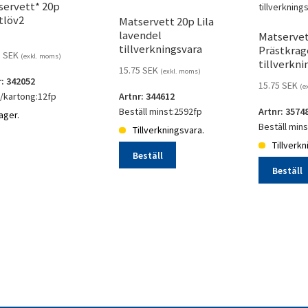
servett* 20p
tlöv2
Matservett 20p Lila
lavendel
Matservet
tillverkningsvara
Prästkrag
5
SEK
(exkl. moms)
tillverkni
15.75
SEK
(exkl. moms)
r: 342052
15.75
SEK
(e
l/kartong:12fp
Artnr: 344612
Beställ minst:2592fp
Artnr: 3574
lager.
Beställ min
Tillverkningsvara.
ervett*
Tillverkn
Beställ
löv2
Beställ
Matservett
gd
20p
Matservett
Lila
20p
lavendel
Prästkrage
tillverkningsvara
blå
mängd
tillverkning
mängd