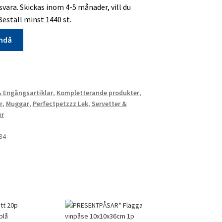
vara. Skickas inom 4-5 månader, vill du
Beställ minst 1440 st.
ändå
& Engångsartiklar
,
Kompletterande produkter
,
r
,
Muggar
,
Perfectpetzzz Lek
,
Servetter &
ra
er
34