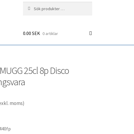
Sök
Sök
efter:
0.00
SEK
0 artiklar
MUGG 25cl 8p Disco
ingsvara
exkl. moms)
440fp