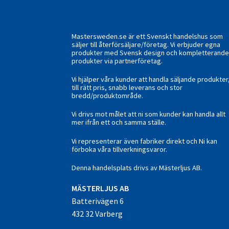
Mastersweden.se är ett Svenskt handelshus som
säljer till återförsäljare/företag. Vi erbjuder egna
produkter med Svensk design och kompletterand
produkter via partnerföretag.
Vi hjälper våra kunder att handla säljande produkter
till rätt pris, snabb leverans och stor
bredd/produktområde.
Vi drivs mot målet att ni som kunder kan handla allt
mer ifrån ett och samma ställe.
Vi representerar även fabriker direkt och Ni kan
förboka våra tillverkningsvaror.
Denna handelsplats drivs av Mästerljus AB.
M
ÄSTERLJUS AB
Batterivägen 6
432 32 Varberg