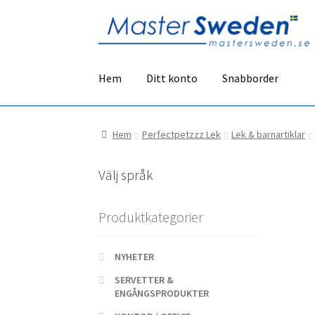
Hoppa
Hoppa
till
till
navigering
innehåll
Hem
Ditt konto
Snabborder
Hem
Perfectpetzzz Lek
Lek & barnartiklar
Välj språk
Produktkategorier
NYHETER
SERVETTER &
ENGÅNGSPRODUKTER