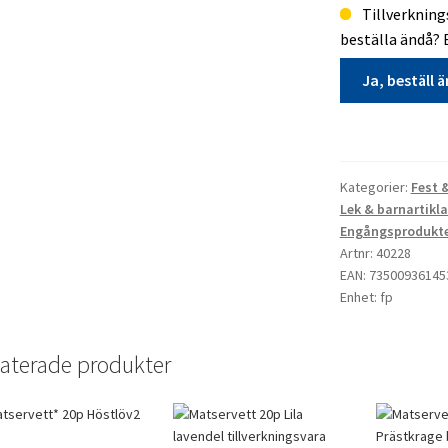
Tillverknings
beställa ändå? 
Ja, beställ 
PAPPERSMUGG
25cl
8p
Kategorier:
Fest 
Disco
Lek & barnartikla
tillverkningsva
Engångsprodukt
Artnr: 40228
mängd
EAN: 73500936145
Enhet: fp
aterade produkter