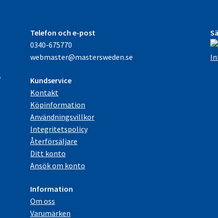
Telefon och e-post
Sä
0340-675770
e
webmaster@mastersweden.se
In
,
Kundservice
Kontakt
Köpinformation
Användningsvillkor
Integritetspolicy
Återförsäljare
Ditt konto
Ansök om konto
Information
Om oss
Varumärken