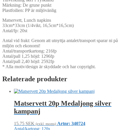
Märkning: De grune punkt
Plastfoilien: PP är miljövänlig
Matservett, Lunch napkins
33cm*33cm (1/4vikt, 16,5cm*16,5cm)
Antal/fp: 20st
Antal vid frakt: Genom att utnyttja antalet/transport sparar ni på
miljön och ekonomi!
Antal/transportkartong: 216fp
Antal/pall 1,25 höjd: 1296fp
Antal/pall 2,40 höjd: 2592fp
* Alla motiv/design är skyddade och har copyright.
Relaterade produkter
Matservett 20p Medaljong silver
kampanj
15.75
SEK
Artnr: 340724
(exkl. moms)
Antal/kartong: 12fp