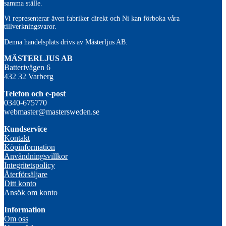
samma ställe.
Vi representerar även fabriker direkt och Ni kan förboka våra
tillverkningsvaror.
Denna handelsplats drivs av Mästerljus AB.
M
ÄSTERLJUS AB
Batterivägen 6
432 32 Varberg
Telefon och e-post
0340-675770
webmaster@mastersweden.se
Kundservice
Kontakt
Köpinformation
Användningsvillkor
Integritetspolicy
Återförsäljare
Ditt konto
Ansök om konto
Information
Om oss