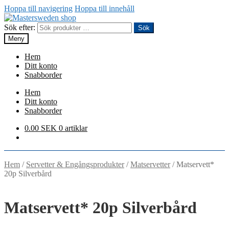
Hoppa till navigering
Hoppa till innehåll
Sök efter:
Sök
Meny
Hem
Ditt konto
Snabborder
Hem
Ditt konto
Snabborder
0.00
SEK
0 artiklar
Hem
/
Servetter & Engångsprodukter
/
Matservetter
/
Matservett*
20p Silverbård
Matservett* 20p Silverbård