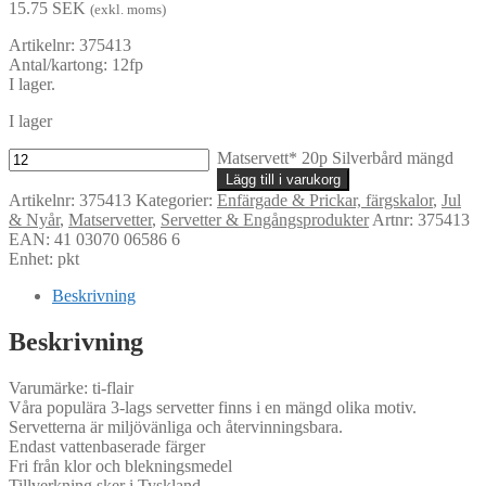
15.75
SEK
(exkl. moms)
Artikelnr: 375413
Antal/kartong: 12fp
I lager.
I lager
Matservett* 20p Silverbård mängd
Lägg till i varukorg
Artikelnr:
375413
Kategorier:
Enfärgade & Prickar, färgskalor
,
Jul
& Nyår
,
Matservetter
,
Servetter & Engångsprodukter
Artnr: 375413
EAN: 41 03070 06586 6
Enhet: pkt
Beskrivning
Beskrivning
Varumärke: ti-flair
Våra populära 3-lags servetter finns i en mängd olika motiv.
Servetterna är miljövänliga och återvinningsbara.
Endast vattenbaserade färger
Fri från klor och blekningsmedel
Tillverkning sker i Tyskland