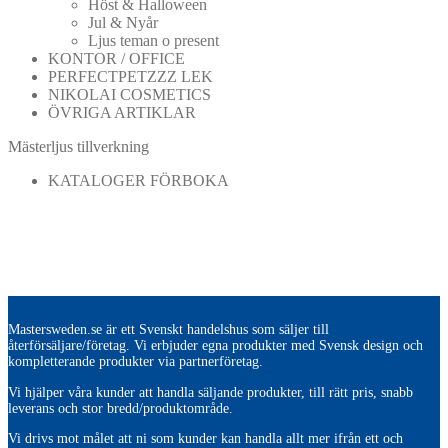
Höst & Halloween
Jul & Nyår
Ljus teman o present
KONTOR / OFFICE
PERFECTPETZZZ LEK
NIKOLAI COSMETICS
ÖVRIGA ARTIKLAR
Mästerljus tillverkning
KATALOGER FÖRBOKA
Mastersweden.se är ett Svenskt handelshus som säljer till
återförsäljare/företag. Vi erbjuder egna produkter med Svensk design och
kompletterande produkter via partnerföretag.
Vi hjälper våra kunder att handla säljande produkter, till rätt pris, snabb
leverans och stor bredd/produktområde.
Vi drivs mot målet att ni som kunder kan handla allt mer ifrån ett och