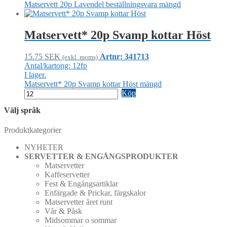
Matservett 20p Lavendel beställningsvara mängd
Matservett* 20p Svamp kottar Höst
15.75
SEK
Artnr: 341713
(exkl. moms)
Antal/kartong: 12fp
I lager.
Matservett* 20p Svamp kottar Höst mängd
Köp
Välj språk
Produktkategorier
NYHETER
SERVETTER & ENGÅNGSPRODUKTER
Matservetter
Kaffeservetter
Fest & Engångsartiklar
Enfärgade & Prickar, färgskalor
Matservetter året runt
Vår & Påsk
Midsommar o sommar