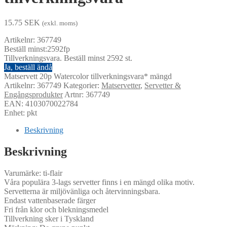
15.75
SEK
(exkl. moms)
Artikelnr: 367749
Beställ minst:2592fp
Tillverkningsvara. Beställ minst 2592 st.
Ja, beställ ändå
Matservett 20p Watercolor tillverkningsvara* mängd
Artikelnr:
367749
Kategorier:
Matservetter
,
Servetter &
Engångsprodukter
Artnr: 367749
EAN: 4103070022784
Enhet: pkt
Beskrivning
Beskrivning
Varumärke: ti-flair
Våra populära 3-lags servetter finns i en mängd olika motiv.
Servetterna är miljövänliga och återvinningsbara.
Endast vattenbaserade färger
Fri från klor och blekningsmedel
Tillverkning sker i Tyskland