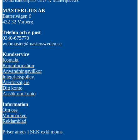
Denna handelsplats drivs av Mästerljus AB.
M
ÄSTERLJUS AB
Batterivägen 6
432 32 Varberg
Telefon och e-post
0340-675770
webmaster@mastersweden.se
Kundservice
Kontakt
Köpinformation
Användningsvillkor
Integritetspolicy
Återförsäljare
Ditt konto
Ansök om konto
Information
Om oss
Varumärken
Reklamblad
Priser anges i SEK exkl moms.