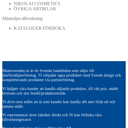
NIKOLAI COSMETICS
ÖVRIGA ARTIKLAR
Mästerljus tillverkning
KATALOGER FÖRBOKA
Mastersweden.se är ett Svenskt handelshus som säljer till
återförsäljare/företag. Vi erbjuder egna produkter med Svensk design och
kompletterande produkter via partnerföretag.
Vi hjälper våra kunder att handla säljande produkter, till rätt pris, snabb
leverans och stor bredd/produktområde.
Vi drivs mot målet att ni som kunder kan handla allt mer ifrån ett och
samma ställe.
Vi representerar även fabriker direkt och Ni kan förboka våra
tillverkningsvaror.