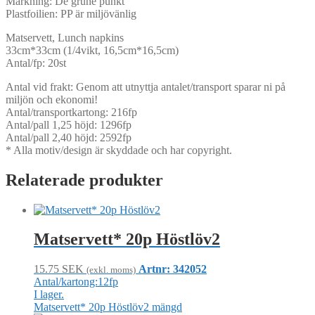
Märkning: De grune punkt
Plastfoilien: PP är miljövänlig
Matservett, Lunch napkins
33cm*33cm (1/4vikt, 16,5cm*16,5cm)
Antal/fp: 20st
Antal vid frakt: Genom att utnyttja antalet/transport sparar ni på
miljön och ekonomi!
Antal/transportkartong: 216fp
Antal/pall 1,25 höjd: 1296fp
Antal/pall 2,40 höjd: 2592fp
* Alla motiv/design är skyddade och har copyright.
Relaterade produkter
Matservett* 20p Höstlöv2
15.75
SEK
Artnr: 342052
(exkl. moms)
Antal/kartong:12fp
I lager.
Matservett* 20p Höstlöv2 mängd