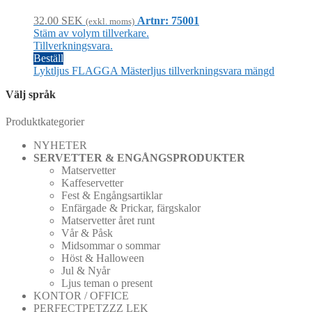
32.00
SEK
Artnr: 75001
(exkl. moms)
Stäm av volym tillverkare.
Tillverkningsvara.
Beställ
Lyktljus FLAGGA Mästerljus tillverkningsvara mängd
Välj språk
Produktkategorier
NYHETER
SERVETTER & ENGÅNGSPRODUKTER
Matservetter
Kaffeservetter
Fest & Engångsartiklar
Enfärgade & Prickar, färgskalor
Matservetter året runt
Vår & Påsk
Midsommar o sommar
Höst & Halloween
Jul & Nyår
Ljus teman o present
KONTOR / OFFICE
PERFECTPETZZZ LEK