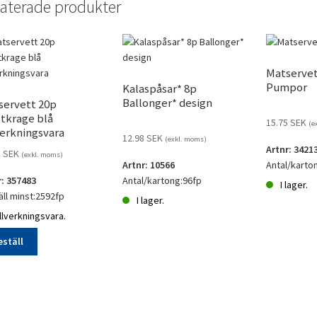
aterade produkter
Matservet
Pumpor
Kalaspåsar* 8p
Ballonger* design
servett 20p
tkrage blå
15.75
SEK
(e
verkningsvara
12.98
SEK
(exkl. moms)
Artnr: 3421
5
SEK
(exkl. moms)
Artnr: 10566
Antal/karto
r: 357483
Antal/kartong:96fp
I lager.
ll minst:2592fp
I lager.
Matservett
llverkningsvara.
Kalaspåsar*
20p
8p
Pumpor
eställ
Ballonger*
mängd
ervett
design
mängd
tkrage