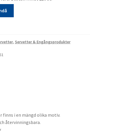
ändå
rvetter
,
Servetter & Engångsprodukter
a
51
r finns i en mängd olika motiv.
och återvinningsbara.
r