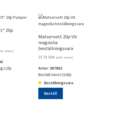
t* 20p
Matservett 20p Vit
magnolia
beställningsvara
xkl. moms)
15.75
SEK
(exkl. moms)
30
ng:12fp
Artnr: 367803
Beställ minst:216fp
Beställningsvara.
*
Beställ
Matservett
20p
Vit
magnolia
beställningsvara