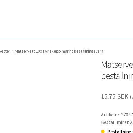
vetter
Matservett 20p Fyr,skepp marint beställningsvara
Matserve
beställni
15.75
SEK
(
Artikelnr: 3703
Beställ minst:2
Beställningsv