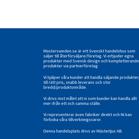
tillv
män
Mastersweden.se är ett Svenskt handelshus som
säljer till återförsäljare/företag. Vi erbjuder egna
produkter med Svensk design och kompletterand
produkter via partnerföretag.
Vi hjälper våra kunder att handla säljande produkter
till rätt pris, snabb leverans och stor
bredd/produktområde.
Vi drivs mot målet att ni som kunder kan handla allt
mer ifrån ett och samma ställe.
Vi representerar även fabriker direkt och Ni kan
förboka våra tillverkningsvaror.
Denna handelsplats drivs av Mästerljus AB.