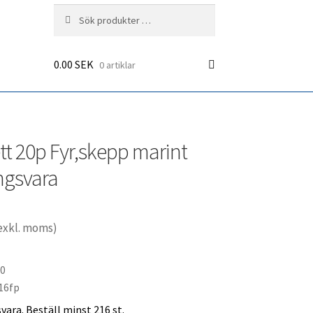
Sök
Sök
efter:
0.00
SEK
0 artiklar
tt 20p Fyr,skepp marint
ngsvara
exkl. moms)
70
16fp
ara. Beställ minst 216 st.