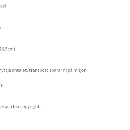
edel
g
*16,5cm)
nyttja antalet/transport sparar ni på miljön
fp
de och har copyright.