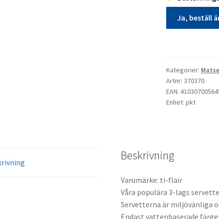
Ja, beställ 
Matservett
20p
Fyr,skepp
Kategorier:
Matse
marint
Artnr: 370370
beställningsvar
EAN: 41030700564
Enhet: pkt
mängd
Beskrivning
rivning
Varumärke: ti-flair
Våra populära 3-lags servette
Servetterna är miljövänliga 
Endast vattenbaserade färge