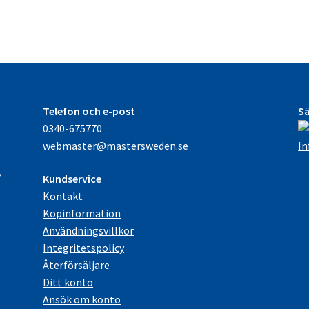
erkningsvara
gd
Telefon och e-post
Sä
0340-675770
e
webmaster@mastersweden.se
In
,
Kundservice
Kontakt
Köpinformation
Användningsvillkor
Integritetspolicy
Återförsäljare
Ditt konto
Ansök om konto