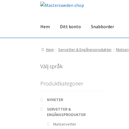
Hoppa
Hoppa
till
till
navigering
innehåll
Hem
Ditt konto
Snabborder
Hem
Servetter & Engångsprodukter
Matser
Välj språk
Produktkategorier
NYHETER
SERVETTER &
ENGÅNGSPRODUKTER
Matservetter