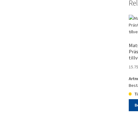
Rel
Mat
Präs
till
15.7
Artn
Bestä
Ti
B
Mats
20p
Präs
blå