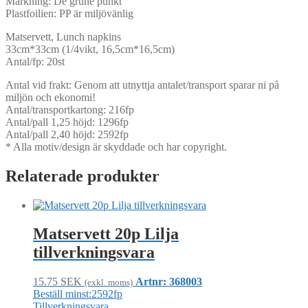
Märkning: De grune punkt
Plastfoilien: PP är miljövänlig
Matservett, Lunch napkins
33cm*33cm (1/4vikt, 16,5cm*16,5cm)
Antal/fp: 20st
Antal vid frakt: Genom att utnyttja antalet/transport sparar ni på
miljön och ekonomi!
Antal/transportkartong: 216fp
Antal/pall 1,25 höjd: 1296fp
Antal/pall 2,40 höjd: 2592fp
* Alla motiv/design är skyddade och har copyright.
Relaterade produkter
Matservett 20p Lilja
tillverkningsvara
15.75
SEK
Artnr: 368003
(exkl. moms)
Beställ minst:2592fp
Tillverkningsvara.