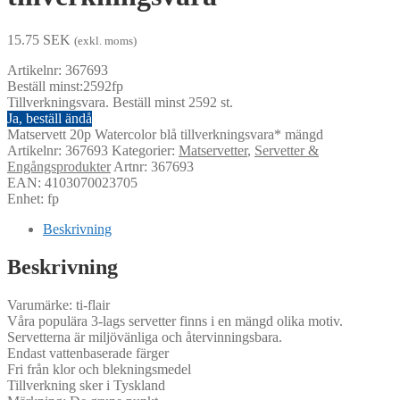
15.75
SEK
(exkl. moms)
Artikelnr: 367693
Beställ minst:2592fp
Tillverkningsvara. Beställ minst 2592 st.
Ja, beställ ändå
Matservett 20p Watercolor blå tillverkningsvara* mängd
Artikelnr:
367693
Kategorier:
Matservetter
,
Servetter &
Engångsprodukter
Artnr: 367693
EAN: 4103070023705
Enhet: fp
Beskrivning
Beskrivning
Varumärke: ti-flair
Våra populära 3-lags servetter finns i en mängd olika motiv.
Servetterna är miljövänliga och återvinningsbara.
Endast vattenbaserade färger
Fri från klor och blekningsmedel
Tillverkning sker i Tyskland