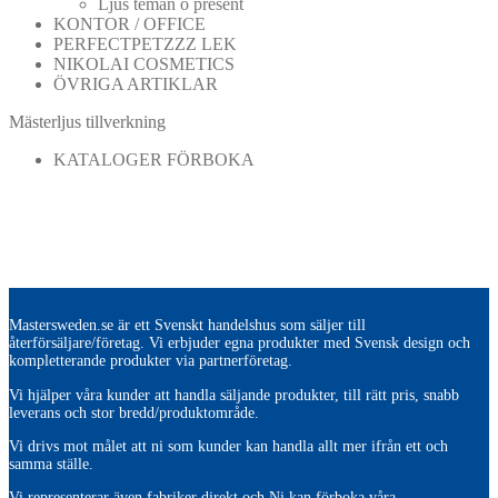
Ljus teman o present
KONTOR / OFFICE
PERFECTPETZZZ LEK
NIKOLAI COSMETICS
ÖVRIGA ARTIKLAR
Mästerljus tillverkning
KATALOGER FÖRBOKA
Mastersweden.se är ett Svenskt handelshus som säljer till
återförsäljare/företag. Vi erbjuder egna produkter med Svensk design och
kompletterande produkter via partnerföretag.
Vi hjälper våra kunder att handla säljande produkter, till rätt pris, snabb
leverans och stor bredd/produktområde.
Vi drivs mot målet att ni som kunder kan handla allt mer ifrån ett och
samma ställe.
Vi representerar även fabriker direkt och Ni kan förboka våra