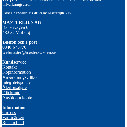
tillverkningsvaror.
Denna handelsplats drivs av Mästerljus AB.
M
ÄSTERLJUS AB
Batterivägen 6
432 32 Varberg
Telefon och e-post
0340-675770
webmaster@mastersweden.se
Kundservice
Kontakt
Köpinformation
Användningsvillkor
Integritetspolicy
Återförsäljare
Ditt konto
Ansök om konto
Information
Om oss
Varumärken
Reklamblad