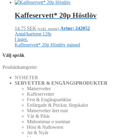
Kaffeservett* 20p Höstlöv
14.75
SEK
Artnr: 242052
(exkl. moms)
Antal/kartong:12fp
I lager.
Kaffeservett* 20p Höstlöv mängd
Välj språk
Produktkategorier
NYHETER
SERVETTER & ENGÅNGSPRODUKTER
Matservetter
Kaffeservetter
Fest & Engångsartiklar
Enfärgade & Prickar, färgskalor
Matservetter året runt
Vår & Påsk
Midsommar o sommar
Höst & Halloween
Jul & Nyår