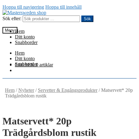
Hoppa till navigering
Hoppa till innehåll
Sök efter:
Sök
Meny
Hem
Ditt konto
Snabborder
Hem
Ditt konto
Snabborder
0.00
SEK
0 artiklar
Hem
/
Nyheter
/
Servetter & Engångsprodukter
/
Matservett* 20p
Trädgårdsblom rustik
Matservett* 20p
Trädgårdsblom rustik