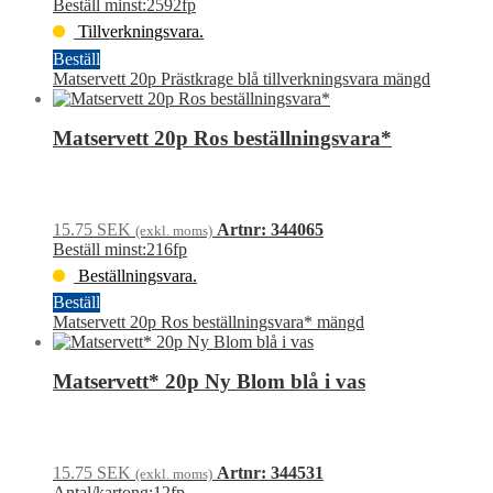
Beställ minst:2592fp
Tillverkningsvara.
Beställ
Matservett 20p Prästkrage blå tillverkningsvara mängd
Matservett 20p Ros beställningsvara*
15.75
SEK
Artnr: 344065
(exkl. moms)
Beställ minst:216fp
Beställningsvara.
Beställ
Matservett 20p Ros beställningsvara* mängd
Matservett* 20p Ny Blom blå i vas
15.75
SEK
Artnr: 344531
(exkl. moms)
Antal/kartong:12fp