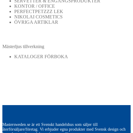
SERVETTER & ENGÅNGSPRODUKTER
KONTOR / OFFICE
PERFECTPETZZZ LEK
NIKOLAI COSMETICS
ÖVRIGA ARTIKLAR
Mästerljus tillverkning
KATALOGER FÖRBOKA
Mastersweden.se är ett Svenskt handelshus som säljer till
återförsäljare/företag. Vi erbjuder egna produkter med Svensk design och