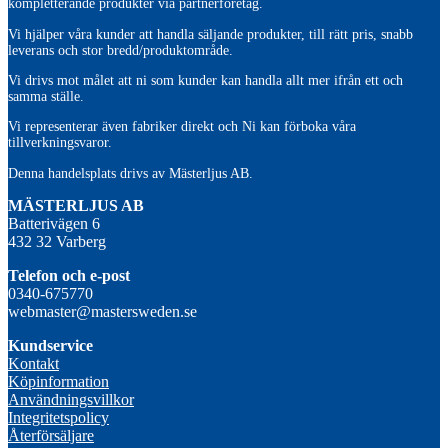
kompletterande produkter via partnerföretag.
Vi hjälper våra kunder att handla säljande produkter, till rätt pris, snabb
leverans och stor bredd/produktområde.
Vi drivs mot målet att ni som kunder kan handla allt mer ifrån ett och
samma ställe.
Vi representerar även fabriker direkt och Ni kan förboka våra
tillverkningsvaror.
Denna handelsplats drivs av Mästerljus AB.
M
ÄSTERLJUS AB
Batterivägen 6
432 32 Varberg
Telefon och e-post
0340-675770
webmaster@mastersweden.se
Kundservice
Kontakt
Köpinformation
Användningsvillkor
Integritetspolicy
Återförsäljare