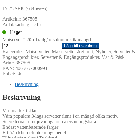
15.75
SEK
(exkl. moms)
Artikelnr: 367505
Antal/kartong: 12fp
I lager.
Matservett* 20p Trädgårdsblom rustik mängd
Lägg till i varukorg
Kategorier:
Matservetter
,
Matservetter året runt
,
Nyheter
,
Servetter &
Engångsprodukter
,
Servetter & Engångsprodukter
,
Vår & Påsk
Artnr: 367505
EAN: 4065657000991
Enhet: pkt
Beskrivning
Beskrivning
Varumärke: ti-flair
Våra populära 3-lags servetter finns i en mängd olika motiv.
Servetterna är miljövänliga och återvinningsbara.
Endast vattenbaserade färger
Fri från klor och blekningsmedel