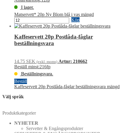
I lager.
Matservett* 20p Ny Blom blå i vas mängd
Köp
Kaffeservett 20p Postlåda-fåglar
beställningsvara
14.75
SEK
Artnr: 210662
(exkl. moms)
Beställ minst:216fp
Beställningsvara.
Beställ
Kaffeservett 20p Postlåda-fåglar beställningsvara mängd
Välj språk
Produktkategorier
NYHETER
Servetter & Engångsprodukter