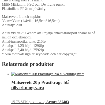
Tillverkning sker i Tyskland
Miljö Märkning: FSC och De grune punkt
Plastfoilien: PP är miljövänlig
Matservett, Lunch napkins
33cm*33cm (1/4vikt, 16,5cm*16,5cm)
Antal/fp: 20st
Antal vid frakt: Genom att utnyttja antalet/transport sparar ni på
miljön och ekonomi!
Antal/transportkartong: 216fp
Antal/pall 1,25 höjd: 1296fp
Antal/pall 2,40 höjd: 2592fp
* Alla motiv/design är skyddade och har copyright.
Relaterade produkter
Matservett 20p Prästkrage blå
tillverkningsvara
15.75
SEK
Artnr: 357483
(exkl. moms)