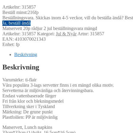
Artikelnr: 315857
Beställ minst:216fp
Beställningsvara. Skickas inom 4-5 veckor, vill du beställa ändå? Bestä
Ja, beställ ändå
Matservett 20p rådjur 2 jul beställningsvara mängd
Artikelnr:
315857
Kategori:
Jul & Nyår
Artnr: 315857
EAN: 4103070021343
Enhet: fp
Beskrivning
Beskrivning
Varumärke: ti-flair
Våra populära 3-lags servetter finns i en mängd olika motiv.
Servetterna är miljövänliga och återvinningsbara.
Endast vattenbaserade färger
Fri från klor och blekningsmedel
Tillverkning sker i Tyskland
Märkning: De grune punkt
Plastfoilien: PP är miljövänlig
Matservett, Lunch napkins
33cm*33cm (1/4vikt, 16,5cm*16,5cm)