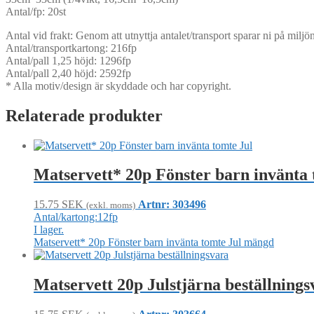
Antal/fp: 20st
Antal vid frakt: Genom att utnyttja antalet/transport sparar ni på mil
Antal/transportkartong: 216fp
Antal/pall 1,25 höjd: 1296fp
Antal/pall 2,40 höjd: 2592fp
* Alla motiv/design är skyddade och har copyright.
Relaterade produkter
Matservett* 20p Fönster barn invänta 
15.75
SEK
Artnr: 303496
(exkl. moms)
Antal/kartong:12fp
I lager.
Matservett* 20p Fönster barn invänta tomte Jul mängd
Matservett 20p Julstjärna beställnings