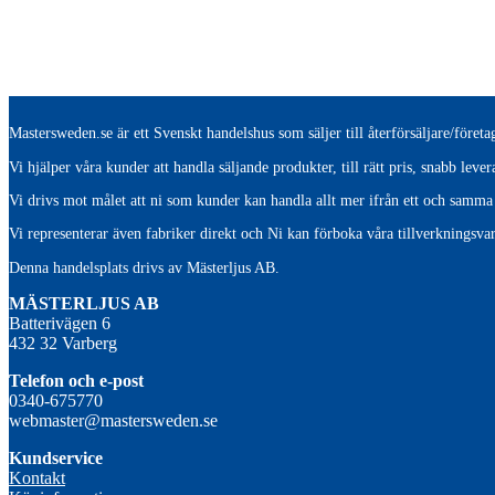
Mastersweden.se är ett Svenskt handelshus som säljer till återförsäljare/före
Vi hjälper våra kunder att handla säljande produkter, till rätt pris, snabb lev
Vi drivs mot målet att ni som kunder kan handla allt mer ifrån ett och samma 
Vi representerar även fabriker direkt och Ni kan förboka våra tillverkningsvar
Denna handelsplats drivs av Mästerljus AB.
M
ÄSTERLJUS AB
Batterivägen 6
432 32 Varberg
Telefon och e-post
0340-675770
webmaster@mastersweden.se
Kundservice
Kontakt