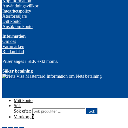
Köpinformation
Användningsvillkor
Integritetspolicy
Återförsäljare
Ditt konto
Ansök om konto
Information
Om oss
Varumärken
Reklamblad
Priser anges i SEK exkl moms.
Säker betalning
Information om Nets betalning
Mitt konto
Sök
Sök efter:
Sök
Varukorg
0