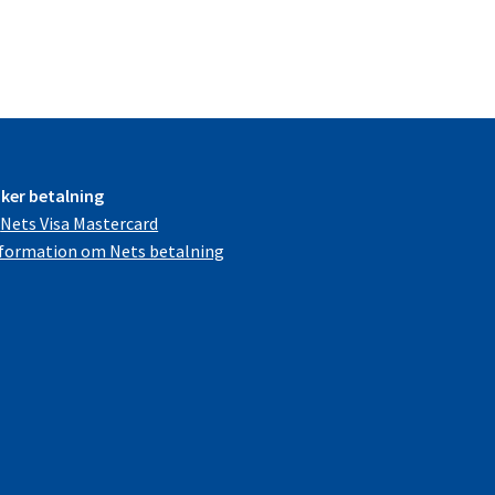
svara*
tillverkningsvara
mängd
ker betalning
formation om Nets betalning