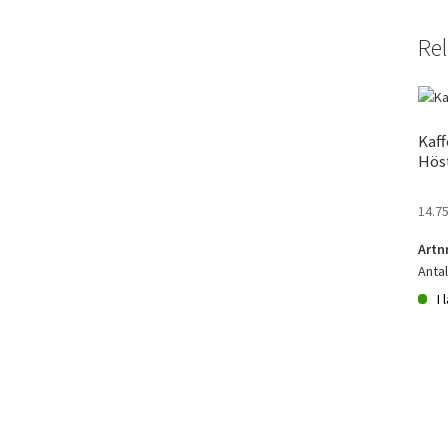
Rel
Kaff
Hös
14.7
Artn
Anta
I 
Kaff
20p
Höst
män