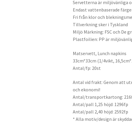
Servetterna är miljövänliga 
Endast vattenbaserade färge
Fri från klor och blekningsm
Tillverkning sker i Tyskland
Miljö Märkning: FSC och De g
Plastfoilien: PP är miljövänli
Matservett, Lunch napkins
33cm*33cm (1/4vikt, 16,5cm
Antal/fp: 20st
Antal vid frakt: Genom att ut
och ekonomi!
Antal/transportkartong: 216
Antal/pall 1,25 höjd: 1296fp
Antal/pall 2,40 höjd: 2592fp
* Alla motiv/design är skydda