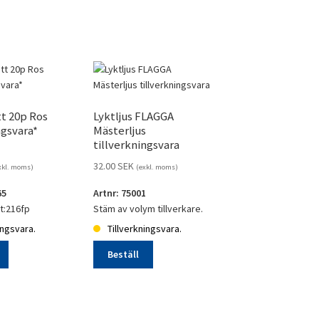
t 20p Ros
Lyktljus FLAGGA
ngsvara*
Mästerljus
tillverkningsvara
32.00
SEK
xkl. moms)
(exkl. moms)
65
Artnr: 75001
st:216fp
Stäm av volym tillverkare.
ingsvara.
Tillverkningsvara.
Beställ
Lyktljus
FLAGGA
Mästerljus