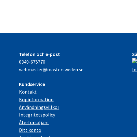
beställningsvara
beställning
mängd
mängd
Telefon och e-post
Sä
0340-675770
e
webmaster@mastersweden.se
In
,
Kundservice
Kontakt
Köpinformation
Användningsvillkor
Integritetspolicy
Återförsäljare
Ditt konto