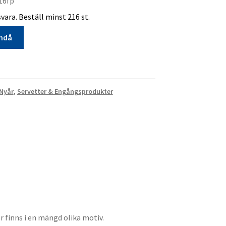
16fp
ara. Beställ minst 216 st.
ändå
 Nyår
,
Servetter & Engångsprodukter
a
r finns i en mängd olika motiv.