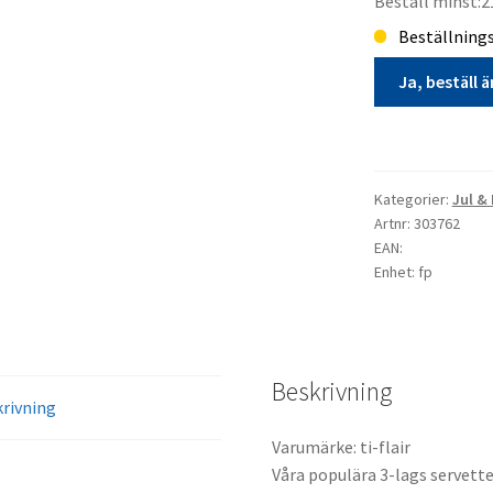
Beställ minst:2
Beställningsv
Ja, beställ 
Matservett
20p
Merry
Kategorier:
Jul &
Christmas
Artnr: 303762
tomte
EAN:
Enhet: fp
o
gumma
Jul
beställningsvar
mängd
Beskrivning
rivning
Varumärke: ti-flair
Våra populära 3-lags servette