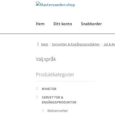
Hoppa
Hoppa
till
till
navigering
innehåll
Hem
Ditt konto
Snabborder
Hem
Servetter & Engångsprodukter
Jul & N
Välj språk
Produktkategorier
NYHETER
SERVETTER &
ENGÅNGSPRODUKTER
Matservetter