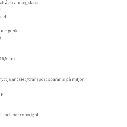
och återvinningsbara.
r
edel
rune punkt
g
*16,5cm)
nyttja antalet/transport sparar ni på miljön
fp
de och har copyright.