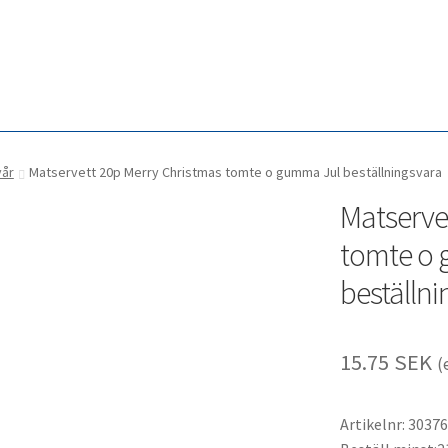
yår
Matservett 20p Merry Christmas tomte o gumma Jul beställningsvara
Matserve
tomte o
beställni
15.75
SEK
(
Artikelnr: 3037