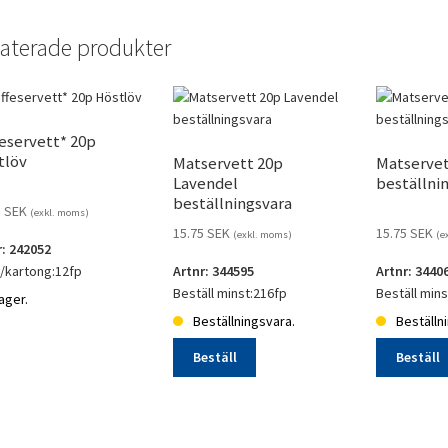
aterade produkter
eservett* 20p
tlöv
Matservett 20p
Matservet
Lavendel
beställni
beställningsvara
5
SEK
(exkl. moms)
15.75
SEK
15.75
SEK
(exkl. moms)
(e
r: 242052
l/kartong:12fp
Artnr: 344595
Artnr: 3440
Beställ minst:216fp
Beställ min
lager.
Beställningsvara.
Beställn
eservett*
Beställ
Beställ
löv
Matservett
Matservett
gd
20p
20p
Lavendel
Ros