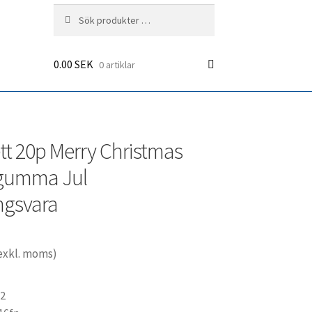
Sök
Sök
efter:
0.00
SEK
0 artiklar
tt 20p Merry Christmas
 gumma Jul
ngsvara
exkl. moms)
62