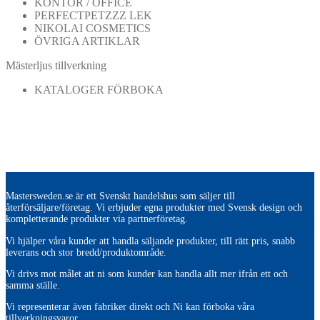
KONTOR / OFFICE
PERFECTPETZZZ LEK
NIKOLAI COSMETICS
ÖVRIGA ARTIKLAR
Mästerljus tillverkning
KATALOGER FÖRBOKA
Mastersweden.se är ett Svenskt handelshus som säljer till
återförsäljare/företag. Vi erbjuder egna produkter med Svensk design och
kompletterande produkter via partnerföretag.
Vi hjälper våra kunder att handla säljande produkter, till rätt pris, snabb
leverans och stor bredd/produktområde.
Vi drivs mot målet att ni som kunder kan handla allt mer ifrån ett och
samma ställe.
Vi representerar även fabriker direkt och Ni kan förboka våra
tillverkningsvaror.