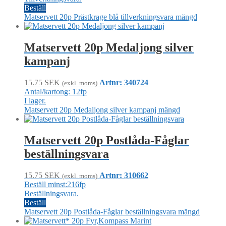
Beställ
Matservett 20p Prästkrage blå tillverkningsvara mängd
Matservett 20p Medaljong silver
kampanj
15.75
SEK
Artnr: 340724
(exkl. moms)
Antal/kartong: 12fp
I lager.
Matservett 20p Medaljong silver kampanj mängd
Matservett 20p Postlåda-Fåglar
beställningsvara
15.75
SEK
Artnr: 310662
(exkl. moms)
Beställ minst:216fp
Beställningsvara.
Beställ
Matservett 20p Postlåda-Fåglar beställningsvara mängd