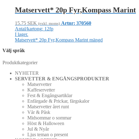
Matservett* 20p Fyr,Kompass Marint
15.75
SEK
Artnr: 370560
(exkl. moms)
Antal/kartong: 12fp
I lager.
Matservett* 20p Fyr,Kompass Marint mängd
Välj språk
Produktkategorier
NYHETER
SERVETTER & ENGÅNGSPRODUKTER
Matservetter
Kaffeservetter
Fest & Engångsartiklar
Enfärgade & Prickar, färgskalor
Matservetter året runt
Vår & Påsk
Midsommar o sommar
Höst & Halloween
Jul & Nyår
Ljus teman o present