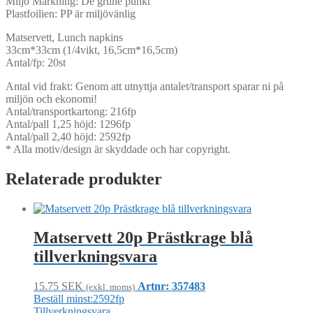
Miljö Märkning: De grune punkt
Plastfoilien: PP är miljövänlig
Matservett, Lunch napkins
33cm*33cm (1/4vikt, 16,5cm*16,5cm)
Antal/fp: 20st
Antal vid frakt: Genom att utnyttja antalet/transport sparar ni på
miljön och ekonomi!
Antal/transportkartong: 216fp
Antal/pall 1,25 höjd: 1296fp
Antal/pall 2,40 höjd: 2592fp
* Alla motiv/design är skyddade och har copyright.
Relaterade produkter
Matservett 20p Prästkrage blå
tillverkningsvara
15.75
SEK
Artnr: 357483
(exkl. moms)
Beställ minst:2592fp
Tillverkningsvara.