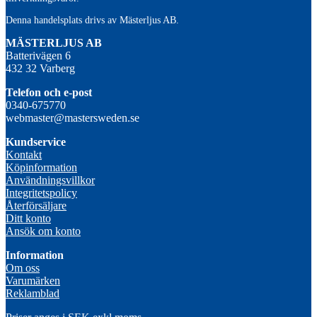
Denna handelsplats drivs av Mästerljus AB.
M
ÄSTERLJUS AB
Batterivägen 6
432 32 Varberg
Telefon och e-post
0340-675770
webmaster@mastersweden.se
Kundservice
Kontakt
Köpinformation
Användningsvillkor
Integritetspolicy
Återförsäljare
Ditt konto
Ansök om konto
Information
Om oss
Varumärken
Reklamblad