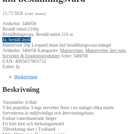
15.75
SEK
(exkl. moms)
Artikelnr: 346058
Beställ minst:216fp
Beställningsvara. Beställ minst 216 st.
Ja, beställ ändå
Matservett 20p Leopard mum kid beställningsvara mängd
Artikelnr:
346058
Kategorier:
Matservetter
,
Matservetter året runt
,
Servetter & Engångsprodukter
Artnr: 346058
EAN: 4065657003732
Enhet: fp
Beskrivning
Beskrivning
Varumärke: ti-flair
Våra populära 3-lags servetter finns i en mängd olika motiv.
Servetterna är miljövänliga och återvinningsbara.
Endast vattenbaserade färger
Fri från klor och blekningsmedel
Tillverkning sker i Tyskland