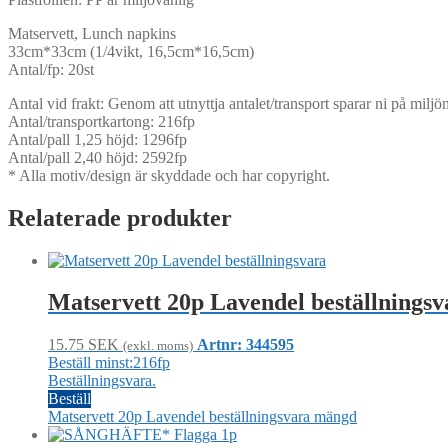
Matservett, Lunch napkins
33cm*33cm (1/4vikt, 16,5cm*16,5cm)
Antal/fp: 20st
Antal vid frakt: Genom att utnyttja antalet/transport sparar ni på mil
Antal/transportkartong: 216fp
Antal/pall 1,25 höjd: 1296fp
Antal/pall 2,40 höjd: 2592fp
* Alla motiv/design är skyddade och har copyright.
Relaterade produkter
Matservett 20p Lavendel beställningsv
15.75
SEK
Artnr: 344595
(exkl. moms)
Beställ minst:216fp
Beställningsvara.
Beställ
Matservett 20p Lavendel beställningsvara mängd