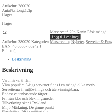
Artikelnr: 380020
Antal/kartong:12fp
I lager.
I lager
Matservett* 20p Kanin Påsk mängd
Lägg till i varukorg
Artikelnr:
380020
Kategorier:
Matservetter
,
Nyheter
,
Servetter & Eng
EAN: 40 65657 00242 1
Enhet: fp
Beskrivning
Beskrivning
Varumärke: ti-flair
Våra populära 3-lags servetter finns i en mängd olika motiv.
Servetterna är miljövänliga och återvinningsbara.
Endast vattenbaserade färger
Fri från klor och blekningsmedel
Tillverkning sker i Tyskland
Miljö Märkning: De grune punkt
Plastfoilien: PP är miljövänlig