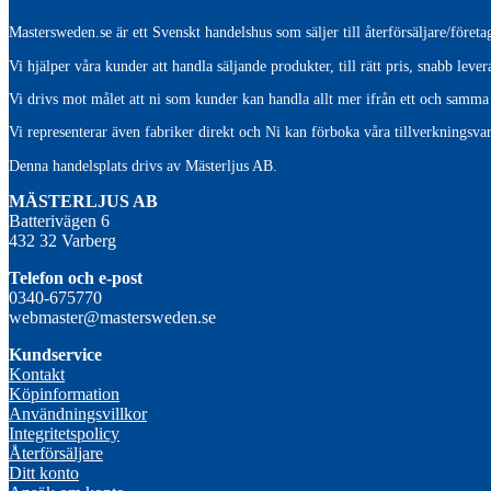
Mastersweden.se är ett Svenskt handelshus som säljer till återförsäljare/före
Vi hjälper våra kunder att handla säljande produkter, till rätt pris, snabb lev
Vi drivs mot målet att ni som kunder kan handla allt mer ifrån ett och samma 
Vi representerar även fabriker direkt och Ni kan förboka våra tillverkningsvar
Denna handelsplats drivs av Mästerljus AB.
M
ÄSTERLJUS AB
Batterivägen 6
432 32 Varberg
Telefon och e-post
0340-675770
webmaster@mastersweden.se
Kundservice
Kontakt
Köpinformation
Användningsvillkor
Integritetspolicy
Återförsäljare
Ditt konto