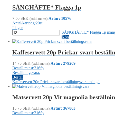
SÅNGHÄFTE* Flagga 1p
7.50
SEK
Artnr: 10576
(exkl. moms)
Antal/kartong:20st
I lager.
SÅNGHÄFTE* Flagga 1p män
Köp
Kaffeservett 20p Prickar svart beställ
14.75
SEK
Artnr: 279209
(exkl. moms)
Beställ minst:216fp
Beställningsvara.
Beställ
Kaffeservett 20p Prickar svart beställningsvara mängd
Matservett 20p Vit magnolia beställni
15.75
SEK
Artnr: 367803
(exkl. moms)
Beställ minst:216fp