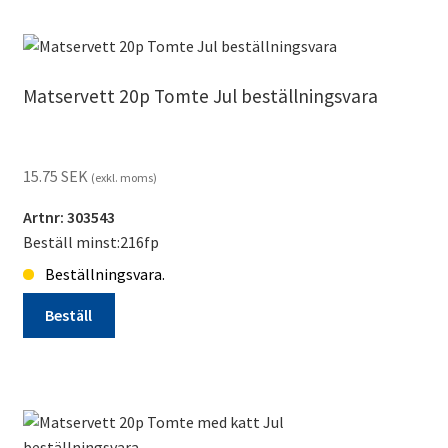
20p
Ny
Fågel
kottar
Matservett 20p Tomte Jul beställningsvara
Vinter
Jul
mängd
15.75
SEK
(exkl. moms)
Artnr: 303543
Beställ minst:216fp
Beställningsvara.
Beställ
Matservett
20p
Tomte
Jul