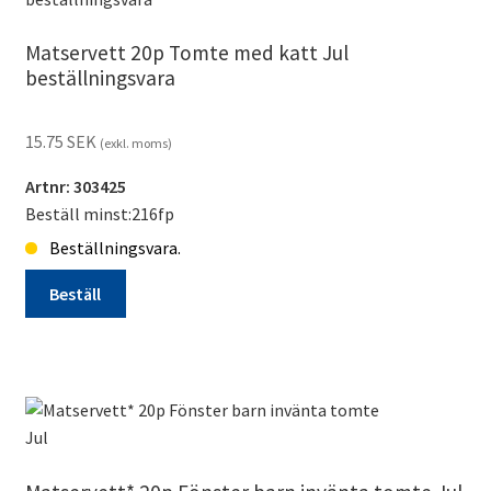
beställningsvara
mängd
Matservett 20p Tomte med katt Jul
beställningsvara
15.75
SEK
(exkl. moms)
Artnr: 303425
Beställ minst:216fp
Beställningsvara.
Beställ
Matservett
20p
Tomte
med
katt
Jul