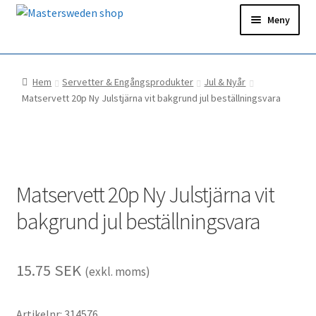
Hoppa
Hoppa
Meny
till
till
navigering
innehåll
Hem
Hem
Servetter & Engångsprodukter
Jul & Nyår
Ditt konto
Matservett 20p Ny Julstjärna vit bakgrund jul beställningsvara
Snabborder
Matservett 20p Ny Julstjärna vit
bakgrund jul beställningsvara
15.75
SEK
(exkl. moms)
Artikelnr: 314576