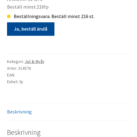
Beställ minst:216fp
Beställningsvara. Beställ minst 216 st.
Ja, beställ ändå
Matservett
20p
Ny
Kategori:
Jul & Nyår
Julstjärna
Artnr: 314576
vit
EAN:
Enhet: fp
bakgrund
jul
beställningsvara
mängd
Beskrivning
Beskrivning