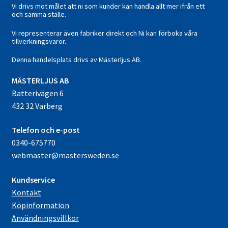
Vi drivs mot målet att ni som kunder kan handla allt mer ifrån ett
och samma ställe.
Vi representerar även fabriker direkt och Ni kan förboka våra
tillverkningsvaror.
Denna handelsplats drivs av Mästerljus AB.
M
ÄSTERLJUS AB
Batterivägen 6
432 32 Varberg
Telefon och e-post
0340-675770
webmaster@mastersweden.se
Kundservice
Kontakt
Köpinformation
Användningsvillkor