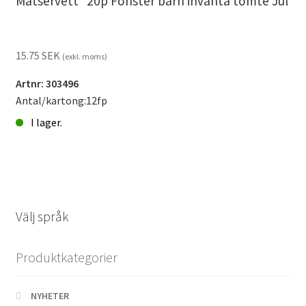
Matservett* 20p Fönster barn invänta tomte Jul
beställningsvara
mängd
15.75
SEK
(exkl. moms)
Artnr: 303496
Antal/kartong:12fp
I lager.
Matservett*
20p
Fönster
barn
invänta
Välj språk
tomte
Jul
Produktkategorier
mängd
NYHETER