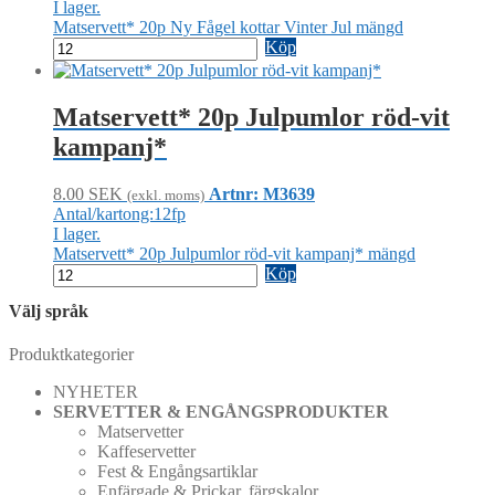
I lager.
Matservett* 20p Ny Fågel kottar Vinter Jul mängd
Köp
Matservett* 20p Julpumlor röd-vit
kampanj*
8.00
SEK
Artnr: M3639
(exkl. moms)
Antal/kartong:12fp
I lager.
Matservett* 20p Julpumlor röd-vit kampanj* mängd
Köp
Välj språk
Produktkategorier
NYHETER
SERVETTER & ENGÅNGSPRODUKTER
Matservetter
Kaffeservetter
Fest & Engångsartiklar
Enfärgade & Prickar, färgskalor