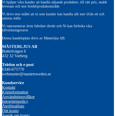
Vi hjälper våra kunder att handla säljande produkter, till rätt pris, snabb
leverans och stor bredd/produktområde.
Vi drivs mot målet att ni som kunder kan handla allt mer ifrån ett och
samma ställe.
Vi representerar även fabriker direkt och Ni kan förboka våra
tillverkningsvaror.
Denna handelsplats drivs av Mästerljus AB.
M
ÄSTERLJUS AB
Batterivägen 6
432 32 Varberg
Telefon och e-post
0340-675770
webmaster@mastersweden.se
Kundservice
Kontakt
Köpinformation
Användningsvillkor
Integritetspolicy
Återförsäljare
Ditt konto
Ansök om konto