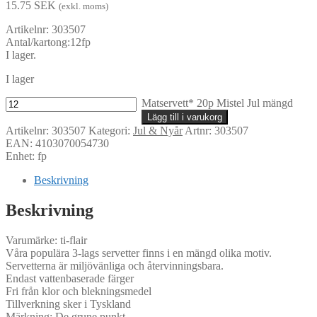
15.75
SEK
(exkl. moms)
Artikelnr: 303507
Antal/kartong:12fp
I lager.
I lager
Matservett* 20p Mistel Jul mängd
Lägg till i varukorg
Artikelnr:
303507
Kategori:
Jul & Nyår
Artnr: 303507
EAN: 4103070054730
Enhet: fp
Beskrivning
Beskrivning
Varumärke: ti-flair
Våra populära 3-lags servetter finns i en mängd olika motiv.
Servetterna är miljövänliga och återvinningsbara.
Endast vattenbaserade färger
Fri från klor och blekningsmedel
Tillverkning sker i Tyskland
Märkning: De grune punkt