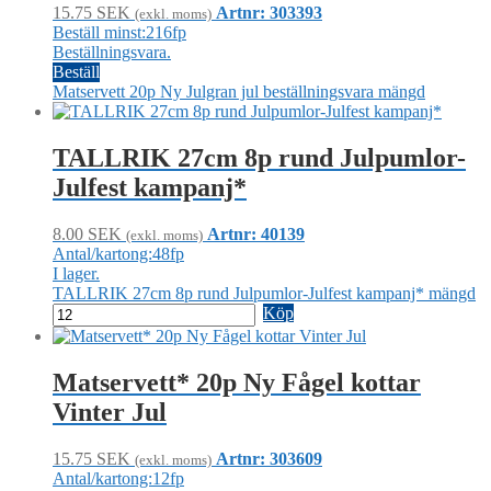
15.75
SEK
Artnr: 303393
(exkl. moms)
Beställ minst:216fp
Beställningsvara.
Beställ
Matservett 20p Ny Julgran jul beställningsvara mängd
TALLRIK 27cm 8p rund Julpumlor-
Julfest kampanj*
8.00
SEK
Artnr: 40139
(exkl. moms)
Antal/kartong:48fp
I lager.
TALLRIK 27cm 8p rund Julpumlor-Julfest kampanj* mängd
Köp
Matservett* 20p Ny Fågel kottar
Vinter Jul
15.75
SEK
Artnr: 303609
(exkl. moms)
Antal/kartong:12fp