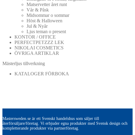
Matservetter året runt
Vår & Påsk
Midsommar o sommar
Höst & Halloween
Jul & Nyår
Ljus teman o present
KONTOR / OFFICE
PERFECTPETZZZ LEK
NIKOLAI COSMETICS
ÖVRIGA ARTIKLAR
Mästerljus tillverkning
KATALOGER FÖRBOKA
Mastersweden.se är ett Svenskt handelshus som säljer till
återförsäljare/företag. Vi erbjuder egna produkter med Svensk design och
kompletterande produkter via partnerföretag.