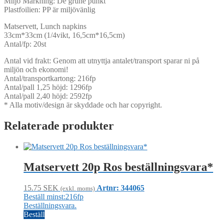
Miljö Märkning: De grune punkt
Plastfoilien: PP är miljövänlig
Matservett, Lunch napkins
33cm*33cm (1/4vikt, 16,5cm*16,5cm)
Antal/fp: 20st
Antal vid frakt: Genom att utnyttja antalet/transport sparar ni på
miljön och ekonomi!
Antal/transportkartong: 216fp
Antal/pall 1,25 höjd: 1296fp
Antal/pall 2,40 höjd: 2592fp
* Alla motiv/design är skyddade och har copyright.
Relaterade produkter
Matservett 20p Ros beställningsvara*
15.75
SEK
Artnr: 344065
(exkl. moms)
Beställ minst:216fp
Beställningsvara.
Beställ