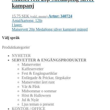
kampanj
15.75
SEK
Artnr: 340724
(exkl. moms)
Antal/kartong: 12fp
I lager.
Matservett 20p Medaljong silver kampanj mängd
Välj språk
Produktkategorier
NYHETER
SERVETTER & ENGÅNGSPRODUKTER
Matservetter
Kaffeservetter
Fest & Engångsartiklar
Enfärgade & Prickar, färgskalor
Matservetter året runt
Vår & Påsk
Midsommar o sommar
Höst & Halloween
Jul & Nyår
Ljus teman o present
KONTOR / OFFICE