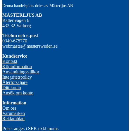
Denna handelsplats drivs av Mästerljus AB.
M
ÄSTERLJUS AB
Batterivägen 6
432 32 Varberg
Telefon och e-post
0340-675770
webmaster@mastersweden.se
Kundservice
Kontakt
Köpinformation
Användningsvillkor
Integritetspolicy
Återförsäljare
Ditt konto
Ansök om konto
Information
Om oss
Varumärken
Reklamblad
Priser anges i SEK exkl moms.