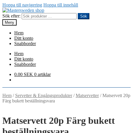
Hoppa till navigering
Hoppa till innehåll
Sök efter:
Sök
Meny
Hem
Ditt konto
Snabborder
Hem
Ditt konto
Snabborder
0.00
SEK
0 artiklar
Hem
/
Servetter & Engångsprodukter
/
Matservetter
/
Matservett 20p
Färg bukett beställningsvara
Matservett 20p Färg bukett
beställningsvara