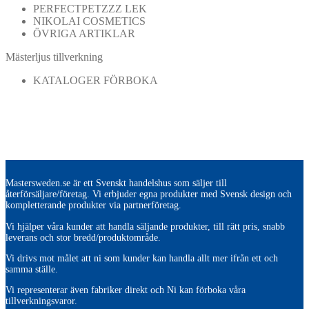
PERFECTPETZZZ LEK
NIKOLAI COSMETICS
ÖVRIGA ARTIKLAR
Mästerljus tillverkning
KATALOGER FÖRBOKA
Mastersweden.se är ett Svenskt handelshus som säljer till
återförsäljare/företag. Vi erbjuder egna produkter med Svensk design och
kompletterande produkter via partnerföretag.
Vi hjälper våra kunder att handla säljande produkter, till rätt pris, snabb
leverans och stor bredd/produktområde.
Vi drivs mot målet att ni som kunder kan handla allt mer ifrån ett och
samma ställe.
Vi representerar även fabriker direkt och Ni kan förboka våra
tillverkningsvaror.