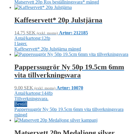
Matservett 20p Ros beställningsvara* mängd
Kaffeservett* 20p Julstjärna
14.75
SEK
Artnr: 212185
(exkl. moms)
Antal/kartong:12fp
I lager.
Kaffeservett* 20p Julstjärna mängd
Papperssugrör Ny 50p 19.5cm 6mm
vita tillverkningsvara
9.00
SEK
Artnr: 10070
(exkl. moms)
Antal/kartong:144fp
Tillverkningsvara.
Beställ
Papperssugrör Ny 50p 19.5cm 6mm vita tillverkningsvara
mängd
Matservett 20p Medaljong silver