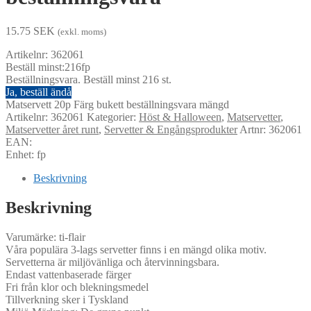
15.75
SEK
(exkl. moms)
Artikelnr: 362061
Beställ minst:216fp
Beställningsvara. Beställ minst 216 st.
Ja, beställ ändå
Matservett 20p Färg bukett beställningsvara mängd
Artikelnr:
362061
Kategorier:
Höst & Halloween
,
Matservetter
,
Matservetter året runt
,
Servetter & Engångsprodukter
Artnr: 362061
EAN:
Enhet: fp
Beskrivning
Beskrivning
Varumärke: ti-flair
Våra populära 3-lags servetter finns i en mängd olika motiv.
Servetterna är miljövänliga och återvinningsbara.
Endast vattenbaserade färger
Fri från klor och blekningsmedel
Tillverkning sker i Tyskland