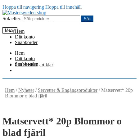
Hoppa till navigering
Hoppa till innehåll
Sök efter:
Sök
Meny
Hem
Ditt konto
Snabborder
Hem
Ditt konto
Snabborder
0.00
SEK
0 artiklar
Hem
/
Nyheter
/
Servetter & Engångsprodukter
/
Matservett* 20p
Blommor o blad fjäril
Matservett* 20p Blommor o
blad fjäril