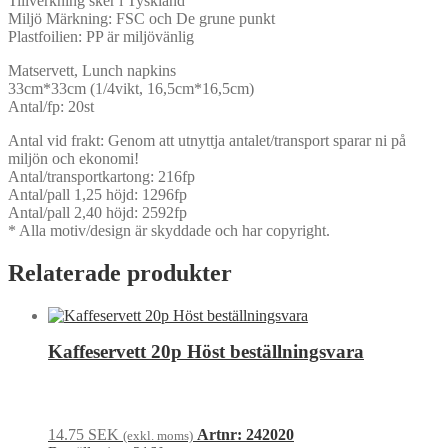
Tillverkning sker i Tyskland
Miljö Märkning: FSC och De grune punkt
Plastfoilien: PP är miljövänlig
Matservett, Lunch napkins
33cm*33cm (1/4vikt, 16,5cm*16,5cm)
Antal/fp: 20st
Antal vid frakt: Genom att utnyttja antalet/transport sparar ni på
miljön och ekonomi!
Antal/transportkartong: 216fp
Antal/pall 1,25 höjd: 1296fp
Antal/pall 2,40 höjd: 2592fp
* Alla motiv/design är skyddade och har copyright.
Relaterade produkter
Kaffeservett 20p Höst beställningsvara
14.75
SEK
Artnr: 242020
(exkl. moms)