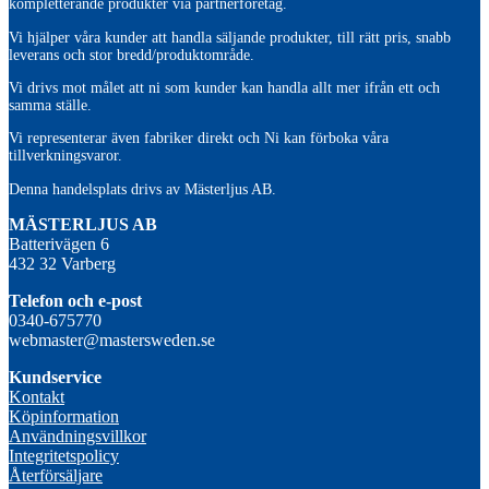
kompletterande produkter via partnerföretag.
Vi hjälper våra kunder att handla säljande produkter, till rätt pris, snabb
leverans och stor bredd/produktområde.
Vi drivs mot målet att ni som kunder kan handla allt mer ifrån ett och
samma ställe.
Vi representerar även fabriker direkt och Ni kan förboka våra
tillverkningsvaror.
Denna handelsplats drivs av Mästerljus AB.
M
ÄSTERLJUS AB
Batterivägen 6
432 32 Varberg
Telefon och e-post
0340-675770
webmaster@mastersweden.se
Kundservice
Kontakt
Köpinformation
Användningsvillkor
Integritetspolicy
Återförsäljare