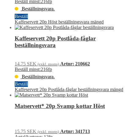
Beställ minst:216fp
Beställningsvara.
Beställ
Kaffeservett 20p Höst beställningsvara mängd
Kaffeservett 20p Postlåda-fåglar
beställningsvara
14.75
SEK
Artnr: 210662
(exkl. moms)
Beställ minst:216fp
Beställningsvara.
Beställ
Kaffeservett 20p Postlåda-fåglar beställningsvara mängd
Matservett* 20p Svamp kottar Höst
15.75
SEK
Artnr: 341713
(exkl. moms)
Antal/kartong: 12fp