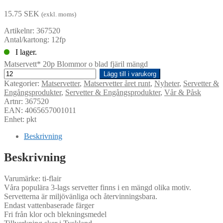
15.75
SEK
(exkl. moms)
Artikelnr: 367520
Antal/kartong: 12fp
I lager.
Matservett* 20p Blommor o blad fjäril mängd
Lägg till i varukorg
Kategorier:
Matservetter
,
Matservetter året runt
,
Nyheter
,
Servetter &
Engångsprodukter
,
Servetter & Engångsprodukter
,
Vår & Påsk
Artnr: 367520
EAN: 4065657001011
Enhet: pkt
Beskrivning
Beskrivning
Varumärke: ti-flair
Våra populära 3-lags servetter finns i en mängd olika motiv.
Servetterna är miljövänliga och återvinningsbara.
Endast vattenbaserade färger
Fri från klor och blekningsmedel