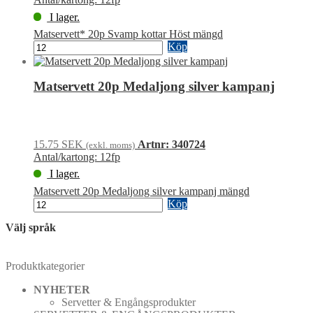
I lager.
Matservett* 20p Svamp kottar Höst mängd
Köp
Matservett 20p Medaljong silver kampanj
15.75
SEK
Artnr: 340724
(exkl. moms)
Antal/kartong: 12fp
I lager.
Matservett 20p Medaljong silver kampanj mängd
Köp
Välj språk
Produktkategorier
NYHETER
Servetter & Engångsprodukter