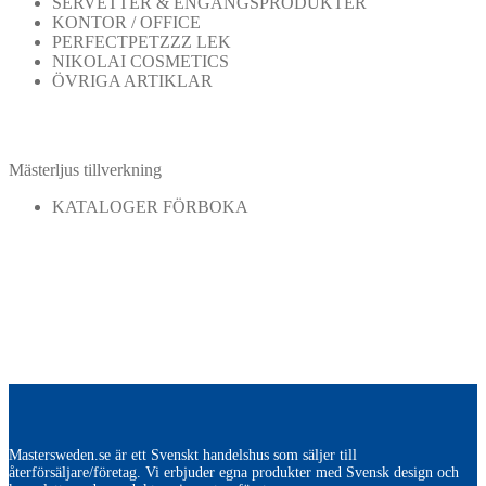
SERVETTER & ENGÅNGSPRODUKTER
KONTOR / OFFICE
PERFECTPETZZZ LEK
NIKOLAI COSMETICS
ÖVRIGA ARTIKLAR
Mästerljus tillverkning
KATALOGER FÖRBOKA
Mastersweden.se är ett Svenskt handelshus som säljer till
återförsäljare/företag. Vi erbjuder egna produkter med Svensk design och