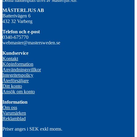
Denna handelsplats drivs av Mästerljus AB.
M
ÄSTERLJUS AB
Batterivägen 6
432 32 Varberg
Telefon och e-post
0340-675770
webmaster@mastersweden.se
Kundservice
Kontakt
Köpinformation
Användningsvillkor
Integritetspolicy
Återförsäljare
Ditt konto
Ansök om konto
Information
Om oss
Varumärken
Reklamblad
Priser anges i SEK exkl moms.