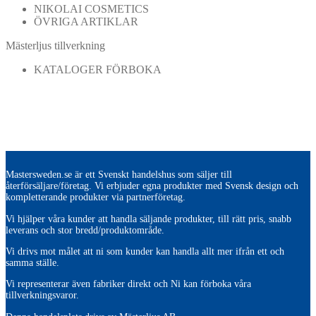
NIKOLAI COSMETICS
ÖVRIGA ARTIKLAR
Mästerljus tillverkning
KATALOGER FÖRBOKA
Mastersweden.se är ett Svenskt handelshus som säljer till
återförsäljare/företag. Vi erbjuder egna produkter med Svensk design och
kompletterande produkter via partnerföretag.
Vi hjälper våra kunder att handla säljande produkter, till rätt pris, snabb
leverans och stor bredd/produktområde.
Vi drivs mot målet att ni som kunder kan handla allt mer ifrån ett och
samma ställe.
Vi representerar även fabriker direkt och Ni kan förboka våra
tillverkningsvaror.