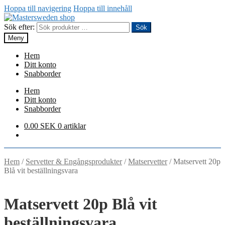
Hoppa till navigering
Hoppa till innehåll
Sök efter:
Sök
Meny
Hem
Ditt konto
Snabborder
Hem
Ditt konto
Snabborder
0.00
SEK
0 artiklar
Hem
/
Servetter & Engångsprodukter
/
Matservetter
/
Matservett 20p
Blå vit beställningsvara
Matservett 20p Blå vit
beställningsvara