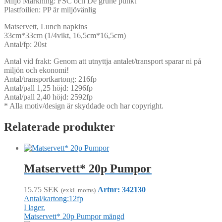
Miljö Märkning: FSC och De grune punkt
Plastfoilien: PP är miljövänlig
Matservett, Lunch napkins
33cm*33cm (1/4vikt, 16,5cm*16,5cm)
Antal/fp: 20st
Antal vid frakt: Genom att utnyttja antalet/transport sparar ni på
miljön och ekonomi!
Antal/transportkartong: 216fp
Antal/pall 1,25 höjd: 1296fp
Antal/pall 2,40 höjd: 2592fp
* Alla motiv/design är skyddade och har copyright.
Relaterade produkter
Matservett* 20p Pumpor
15.75
SEK
Artnr: 342130
(exkl. moms)
Antal/kartong:12fp
I lager.
Matservett* 20p Pumpor mängd