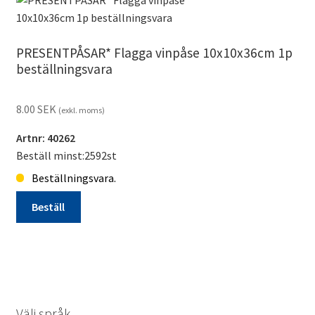
tillverkningsvara
mängd
PRESENTPÅSAR* Flagga vinpåse 10x10x36cm 1p
beställningsvara
8.00
SEK
(exkl. moms)
Artnr: 40262
Beställ minst:2592st
Beställningsvara.
Beställ
PRESENTPÅSAR*
Flagga
vinpåse
10x10x36cm
1p
Välj språk