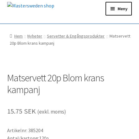
Hoppa
Hoppa
Meny
till
till
navigering
innehåll
Hem
Hem
Nyheter
Servetter & Engångsprodukter
Matservett
Ditt konto
20p Blom krans kampanj
Snabborder
Matservett 20p Blom krans
kampanj
15.75
SEK
(exkl. moms)
Artikelnr: 385204
Antal/kartong:12fp