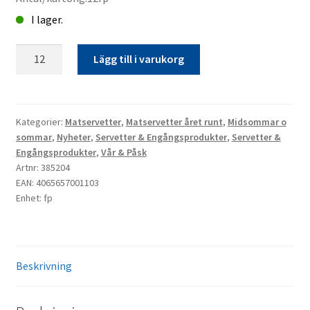
I lager.
Matservett
Lägg till i varukorg
20p
Blom
krans
kampanj
Kategorier:
Matservetter
,
Matservetter året runt
,
Midsommar o
sommar
,
Nyheter
,
Servetter & Engångsprodukter
,
Servetter &
mängd
Engångsprodukter
,
Vår & Påsk
Artnr: 385204
EAN: 4065657001103
Enhet: fp
Beskrivning