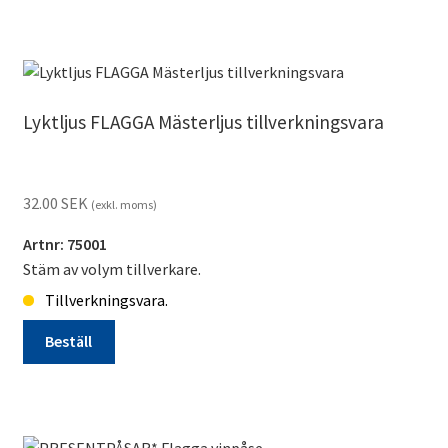
Ny
Blom
blå
i
vas
Lyktljus FLAGGA Mästerljus tillverkningsvara
mängd
32.00
SEK
(exkl. moms)
Artnr: 75001
Stäm av volym tillverkare.
Tillverkningsvara.
Beställ
Lyktljus
FLAGGA
Mästerljus