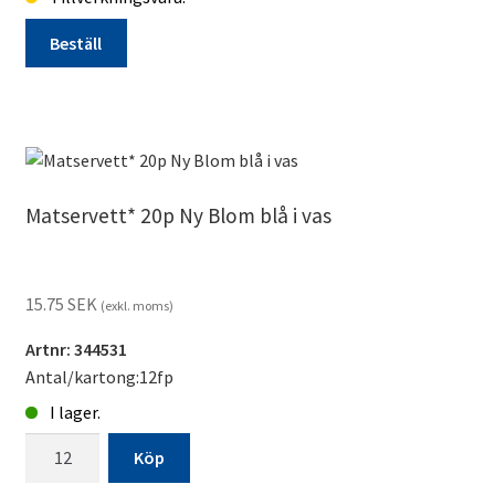
Beställ
Matservett
20p
Lila
lavendel
tillverkningsvara
Matservett* 20p Ny Blom blå i vas
mängd
15.75
SEK
(exkl. moms)
Artnr: 344531
Antal/kartong:12fp
I lager.
Matservett*
Köp
20p