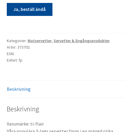
Ja, beställ ändå
Matservett
20p
beställningsvara
Kategorier:
Matservetter
,
Servetter & Engångsprodukter
mängd
Artnr: 373702
EAN:
Enhet: fp
Beskrivning
Beskrivning
Varumärke: ti-flair
Våra populära 3-lags servetter finns i en mängd olika