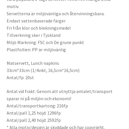
motiv.
Servetterna är miljövänliga och återvinningsbara.
Endast vattenbaserade färger
Fri från klor och blekningsmedel
Tillverkning sker i Tyskland
Miljö Märkning: FSC och De grune punkt
Plastfoilien: PP är miljövänlig
Matservett, Lunch napkins
33cm*33cm (1/4vikt, 16,5cm*16,5cm)
Antal/fp: 20st
Antal vid frakt: Genom att utnyttja antalet/transport
sparar ni på miljön och ekonomi!
Antal/transportkartong: 216fp
Antal/pall 1,25 höjd: 1296fp
Antal/pall 2,40 höjd: 2592fp
* Alla motiv/design är skyddade och har copyright.