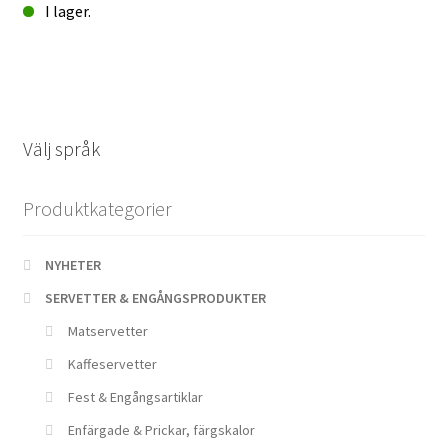
I lager.
Matservett*
20p
Pumpor
mängd
Välj språk
Produktkategorier
NYHETER
SERVETTER & ENGÅNGSPRODUKTER
Matservetter
Kaffeservetter
Fest & Engångsartiklar
Enfärgade & Prickar, färgskalor