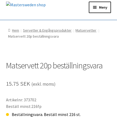
Hoppa
Hoppa
Meny
till
till
navigering
innehåll
Hem
Hem
Servetter & Engångsprodukter
Matservetter
Ditt konto
Matservett 20p beställningsvara
Snabborder
Matservett 20p beställningsvara
15.75
SEK
(exkl. moms)
Artikelnr: 373702
Beställ minst:216fp
Beställningsvara. Beställ minst 216 st.