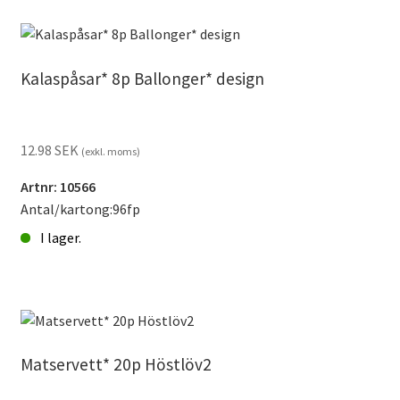
Mästerljus
tillverkningsvara
mängd
Kalaspåsar* 8p Ballonger* design
12.98
SEK
(exkl. moms)
Artnr: 10566
Antal/kartong:96fp
I lager.
Kalaspåsar*
8p
Ballonger*
design
mängd
Matservett* 20p Höstlöv2