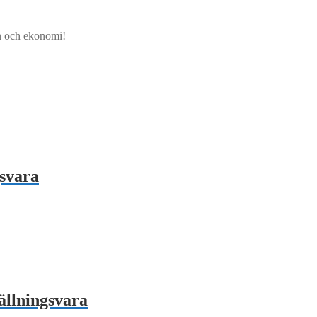
jön och ekonomi!
gsvara
ällningsvara