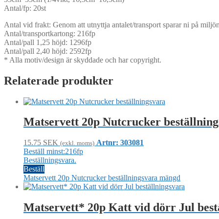
Antal/fp: 20st
Antal vid frakt: Genom att utnyttja antalet/transport sparar ni på mil
Antal/transportkartong: 216fp
Antal/pall 1,25 höjd: 1296fp
Antal/pall 2,40 höjd: 2592fp
* Alla motiv/design är skyddade och har copyright.
Relaterade produkter
Matservett 20p Nutcrucker beställnin
15.75
SEK
Artnr: 303081
(exkl. moms)
Beställ minst:216fp
Beställningsvara.
Beställ
Matservett 20p Nutcrucker beställningsvara mängd
Matservett* 20p Katt vid dörr Jul best