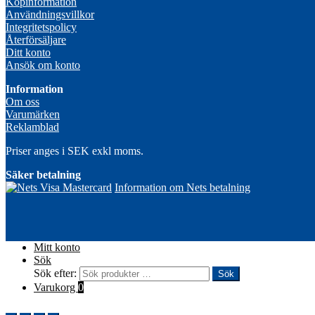
Köpinformation
Användningsvillkor
Integritetspolicy
Återförsäljare
Ditt konto
Ansök om konto
Information
Om oss
Varumärken
Reklamblad
Priser anges i SEK exkl moms.
Säker betalning
Information om Nets betalning
Mitt konto
Sök
Sök efter:
Sök
Varukorg
0