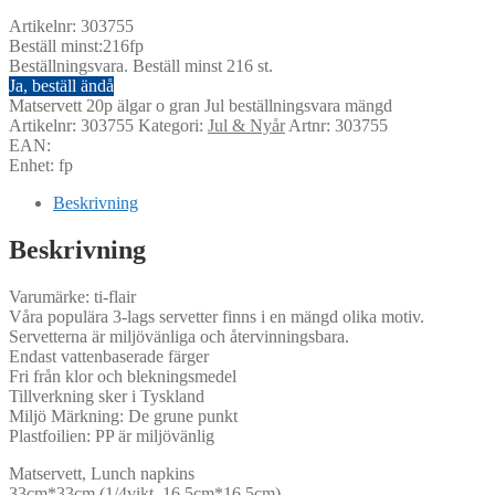
Artikelnr: 303755
Beställ minst:216fp
Beställningsvara. Beställ minst 216 st.
Ja, beställ ändå
Matservett 20p älgar o gran Jul beställningsvara mängd
Artikelnr:
303755
Kategori:
Jul & Nyår
Artnr: 303755
EAN:
Enhet: fp
Beskrivning
Beskrivning
Varumärke: ti-flair
Våra populära 3-lags servetter finns i en mängd olika motiv.
Servetterna är miljövänliga och återvinningsbara.
Endast vattenbaserade färger
Fri från klor och blekningsmedel
Tillverkning sker i Tyskland
Miljö Märkning: De grune punkt
Plastfoilien: PP är miljövänlig
Matservett, Lunch napkins
33cm*33cm (1/4vikt, 16,5cm*16,5cm)