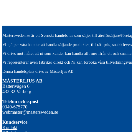
Mastersweden.se är ett Svenskt handelshus som säljer till återförsäljare/före
Vi hjälper våra kunder att handla säljande produkter, till rätt pris, snabb lev
Vi drivs mot målet att ni som kunder kan handla allt mer ifrån ett och samma 
Vi representerar även fabriker direkt och Ni kan förboka våra tillverkningsvar
Denna handelsplats drivs av Mästerljus AB.
M
ÄSTERLJUS AB
Batterivägen 6
432 32 Varberg
Telefon och e-post
0340-675770
webmaster@mastersweden.se
Kundservice
Kontakt