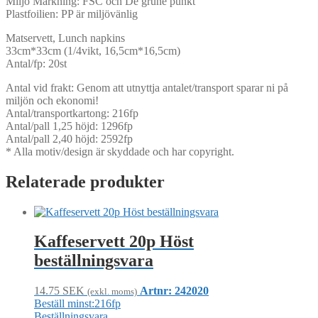
Miljö Märkning: FSC och De grune punkt
Plastfoilien: PP är miljövänlig
Matservett, Lunch napkins
33cm*33cm (1/4vikt, 16,5cm*16,5cm)
Antal/fp: 20st
Antal vid frakt: Genom att utnyttja antalet/transport sparar ni på
miljön och ekonomi!
Antal/transportkartong: 216fp
Antal/pall 1,25 höjd: 1296fp
Antal/pall 2,40 höjd: 2592fp
* Alla motiv/design är skyddade och har copyright.
Relaterade produkter
Kaffeservett 20p Höst
beställningsvara
14.75
SEK
Artnr: 242020
(exkl. moms)
Beställ minst:216fp
Beställningsvara.