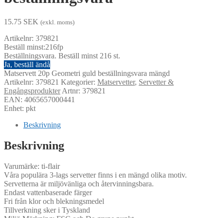
15.75
SEK
(exkl. moms)
Artikelnr: 379821
Beställ minst:216fp
Beställningsvara. Beställ minst 216 st.
Ja, beställ ändå
Matservett 20p Geometri guld beställningsvara mängd
Artikelnr:
379821
Kategorier:
Matservetter
,
Servetter &
Engångsprodukter
Artnr: 379821
EAN: 4065657000441
Enhet: pkt
Beskrivning
Beskrivning
Varumärke: ti-flair
Våra populära 3-lags servetter finns i en mängd olika motiv.
Servetterna är miljövänliga och återvinningsbara.
Endast vattenbaserade färger
Fri från klor och blekningsmedel
Tillverkning sker i Tyskland