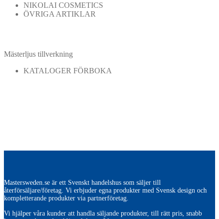
NIKOLAI COSMETICS
ÖVRIGA ARTIKLAR
Mästerljus tillverkning
KATALOGER FÖRBOKA
Mastersweden.se är ett Svenskt handelshus som säljer till
återförsäljare/företag. Vi erbjuder egna produkter med Svensk design och
kompletterande produkter via partnerföretag.
Vi hjälper våra kunder att handla säljande produkter, till rätt pris, snabb