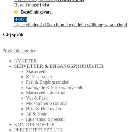
Beställ minst:144st
Beställningsvara.
Beställ
Ljus cylinder 7x10cm blom lavendel beställningsvara mängd
Välj språk
Produktkategorier
NYHETER
SERVETTER & ENGÅNGSPRODUKTER
Matservetter
Kaffeservetter
Fest & Engångsartiklar
Enfärgade & Prickar, färgskalor
Matservetter året runt
Vår & Påsk
Midsommar o sommar
Höst & Halloween
Jul & Nyår
Ljus teman o present
KONTOR / OFFICE
PERFECTPETZZZ LEK