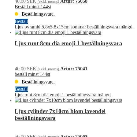
40.00
SEK
Artnr: 75058
(exkl. moms)
Beställ minst:144st
Beställningsvara.
Beställ
Ljus pyramid 5.8x5.8x15cm sommar beställningsvara mängd
Ljus runt 8cm dia emoji 1 beställningsvara
40.00
SEK
Artnr: 75041
(exkl. moms)
beställ minst 144st
Beställningsvara.
Beställ
Ljus runt 8cm dia emoji 1 beställningsvara mängd
Ljus cylinder 7x10cm blom lavendel
beställningsvara
50.00
SEK
Artnr: 75063
(exkl. moms)