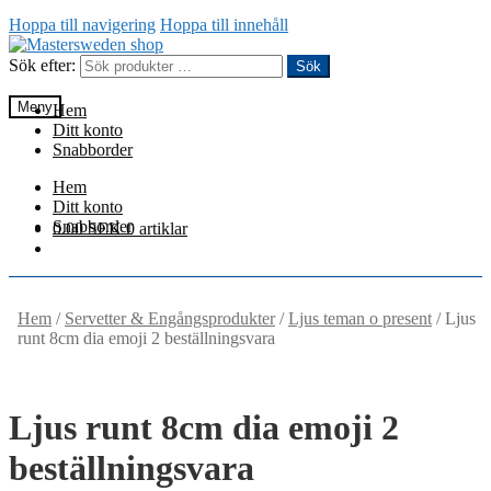
Hoppa till navigering
Hoppa till innehåll
Sök efter:
Sök
Meny
Hem
Ditt konto
Snabborder
Hem
Ditt konto
Snabborder
0.00
SEK
0 artiklar
Hem
/
Servetter & Engångsprodukter
/
Ljus teman o present
/
Ljus
runt 8cm dia emoji 2 beställningsvara
Ljus runt 8cm dia emoji 2
beställningsvara