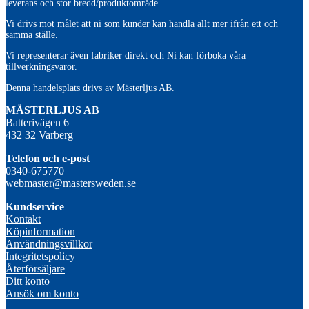
leverans och stor bredd/produktområde.
Vi drivs mot målet att ni som kunder kan handla allt mer ifrån ett och
samma ställe.
Vi representerar även fabriker direkt och Ni kan förboka våra
tillverkningsvaror.
Denna handelsplats drivs av Mästerljus AB.
M
ÄSTERLJUS AB
Batterivägen 6
432 32 Varberg
Telefon och e-post
0340-675770
webmaster@mastersweden.se
Kundservice
Kontakt
Köpinformation
Användningsvillkor
Integritetspolicy
Återförsäljare
Ditt konto
Ansök om konto