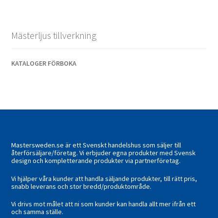
Mästerljus tillverkning
KATALOGER FÖRBOKA
Mastersweden.se är ett Svenskt handelshus som säljer till
återförsäljare/företag. Vi erbjuder egna produkter med Svensk
design och kompletterande produkter via partnerföretag.
Vi hjälper våra kunder att handla säljande produkter, till rätt pris,
snabb leverans och stor bredd/produktområde.
Vi drivs mot målet att ni som kunder kan handla allt mer ifrån ett
och samma ställe.