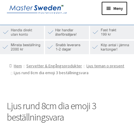
Hoppa
Hoppa
Meny
till
till
navigering
innehåll
Hem
Ditt konto
Snabborder
Hem
Servetter & Engångsprodukter
Ljus teman o present
Ljus rund 8cm dia emoji 3 beställningsvara
Ljus rund 8cm dia emoji 3
beställningsvara