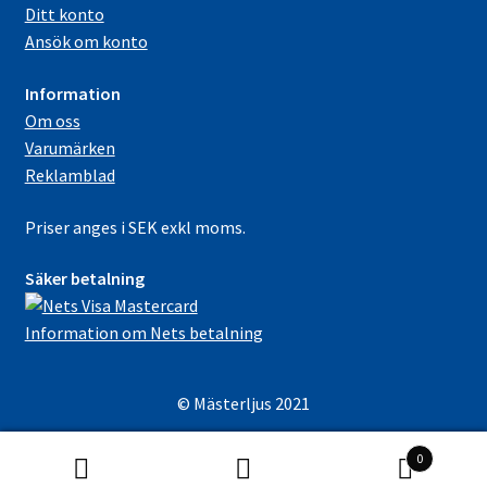
Ditt konto
Ansök om konto
Information
Om oss
Varumärken
Reklamblad
Priser anges i SEK exkl moms.
Säker betalning
Information om Nets betalning
© Mästerljus 2021
0
Sök
Sök