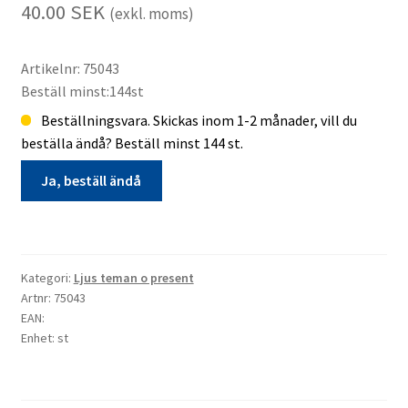
40.00
SEK
(exkl. moms)
Artikelnr: 75043
Beställ minst:144st
Beställningsvara. Skickas inom 1-2 månader, vill du
beställa ändå? Beställ minst 144 st.
Ja, beställ ändå
Ljus
rund
8cm
Kategori:
Ljus teman o present
dia
Artnr: 75043
emoji
EAN:
Enhet: st
3
beställningsvara
mängd