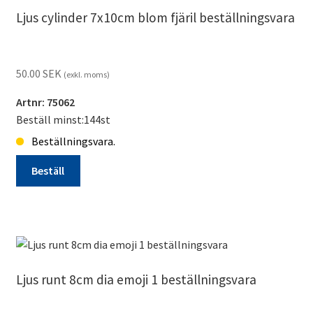
mängd
Ljus cylinder 7x10cm blom fjäril beställningsvara
50.00
SEK
(exkl. moms)
Artnr: 75062
Beställ minst:144st
Beställningsvara.
Beställ
Ljus
cylinder
7x10cm
blom
fjäril
Ljus runt 8cm dia emoji 1 beställningsvara
beställningsvara
mängd