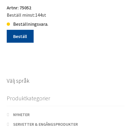
Artnr: 75052
Beställ minst:144st
Beställningsvara.
Beställ
Ljus
pyramid
5.8x5.8x15cm
fjäril
beställningsvara
Välj språk
mängd
Produktkategorier
NYHETER
SERVETTER & ENGÅNGSPRODUKTER