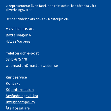
Vi representerar även fabriker direkt och Ni kan förboka våra
tillverkningsvaror.
Denna handelsplats drivs av Mästerljus AB.
M
ÄSTERLJUS AB
Batterivägen 6
432 32 Varberg
Telefon och e-post
0340-675770
webmaster@mastersweden.se
Kundservice
Kontakt
Köpinformation
Användningsvillkor
Integritetspolicy
Återförsäljare