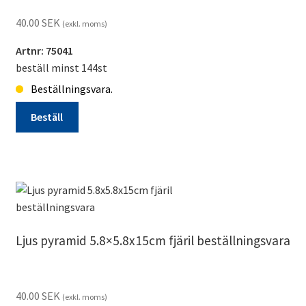
40.00
SEK
(exkl. moms)
Artnr: 75041
beställ minst 144st
Beställningsvara.
Beställ
Ljus
runt
8cm
dia
emoji
1
Ljus pyramid 5.8×5.8x15cm fjäril beställningsvara
beställningsvara
mängd
40.00
SEK
(exkl. moms)