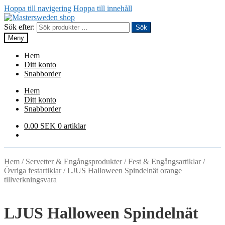
Hoppa till navigering
Hoppa till innehåll
Sök efter:
Sök
Meny
Hem
Ditt konto
Snabborder
Hem
Ditt konto
Snabborder
0.00
SEK
0 artiklar
Hem
/
Servetter & Engångsprodukter
/
Fest & Engångsartiklar
/
Övriga festartiklar
/
LJUS Halloween Spindelnät orange
tillverkningsvara
LJUS Halloween Spindelnät