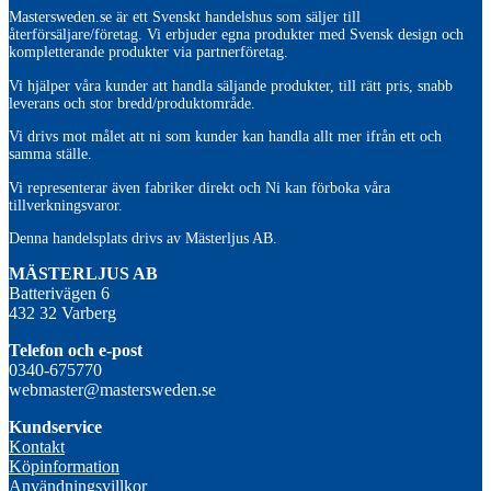
Mastersweden.se är ett Svenskt handelshus som säljer till
återförsäljare/företag. Vi erbjuder egna produkter med Svensk design och
kompletterande produkter via partnerföretag.
Vi hjälper våra kunder att handla säljande produkter, till rätt pris, snabb
leverans och stor bredd/produktområde.
Vi drivs mot målet att ni som kunder kan handla allt mer ifrån ett och
samma ställe.
Vi representerar även fabriker direkt och Ni kan förboka våra
tillverkningsvaror.
Denna handelsplats drivs av Mästerljus AB.
M
ÄSTERLJUS AB
Batterivägen 6
432 32 Varberg
Telefon och e-post
0340-675770
webmaster@mastersweden.se
Kundservice
Kontakt
Köpinformation
Användningsvillkor