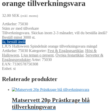
orange tillverkningsvara
32.00
SEK
(exkl. moms)
Artikelnr: 75030
Stäm av med tillverkare
Tillverkningsvara. Skickas inom 2-3 månader, vill du beställa ändå?
Beställ minst 3000 st.
Ja, beställ ändå
LJUS Halloween Spindelnät orange tillverkningsvara mängd
Artikelnr:
75030
Kategorier:
Fest & Engångsartiklar
,
Höst &
Halloween
,
Ljus teman o present
,
Övriga festartiklar
,
Servetter &
Engångsprodukter
Artnr: 75030
EAN: 7330578750308
Enhet: st
Relaterade produkter
Matservett 20p Prästkrage blå
tillverkningsvara