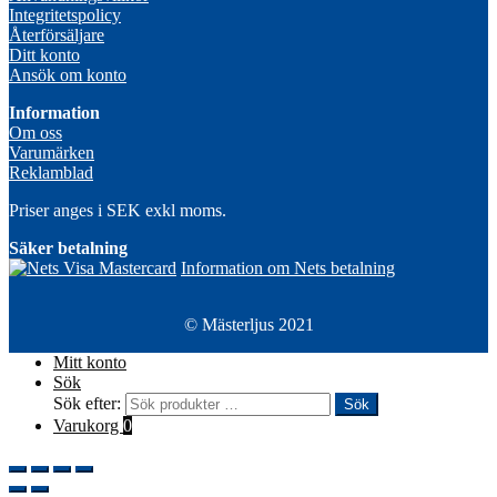
Integritetspolicy
Återförsäljare
Ditt konto
Ansök om konto
Information
Om oss
Varumärken
Reklamblad
Priser anges i SEK exkl moms.
Säker betalning
Information om Nets betalning
© Mästerljus 2021
Mitt konto
Sök
Sök efter:
Sök
Varukorg
0