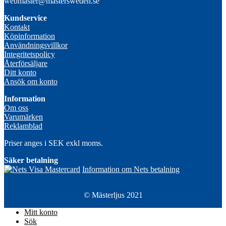
webmaster@mastersweden.se
Kundservice
Kontakt
Köpinformation
Användningsvillkor
Integritetspolicy
Återförsäljare
Ditt konto
Ansök om konto
Information
Om oss
Varumärken
Reklamblad
Priser anges i SEK exkl moms.
Säker betalning
Information om Nets betalning
© Mästerljus 2021
Mitt konto
Sök