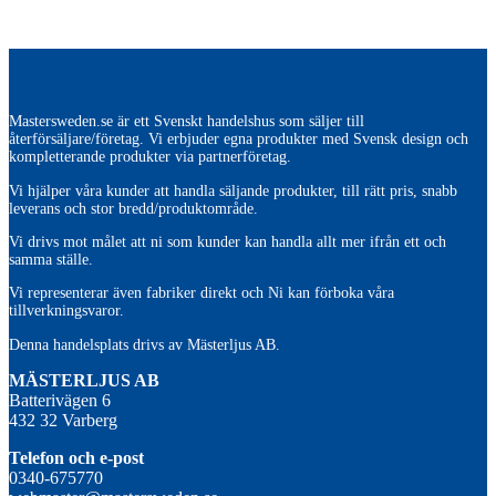
Mastersweden.se är ett Svenskt handelshus som säljer till
återförsäljare/företag. Vi erbjuder egna produkter med Svensk design och
kompletterande produkter via partnerföretag.
Vi hjälper våra kunder att handla säljande produkter, till rätt pris, snabb
leverans och stor bredd/produktområde.
Vi drivs mot målet att ni som kunder kan handla allt mer ifrån ett och
samma ställe.
Vi representerar även fabriker direkt och Ni kan förboka våra
tillverkningsvaror.
Denna handelsplats drivs av Mästerljus AB.
M
ÄSTERLJUS AB
Batterivägen 6
432 32 Varberg
Telefon och e-post
0340-675770