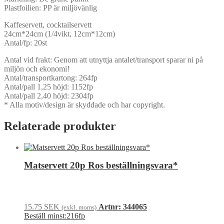
Plastfoilien: PP är miljövänlig
Kaffeservett, cocktailservett
24cm*24cm (1/4vikt, 12cm*12cm)
Antal/fp: 20st
Antal vid frakt: Genom att utnyttja antalet/transport sparar ni på
miljön och ekonomi!
Antal/transportkartong: 264fp
Antal/pall 1,25 höjd: 1152fp
Antal/pall 2,40 höjd: 2304fp
* Alla motiv/design är skyddade och har copyright.
Relaterade produkter
Matservett 20p Ros beställningsvara*
15.75
SEK
Artnr: 344065
(exkl. moms)
Beställ minst:216fp