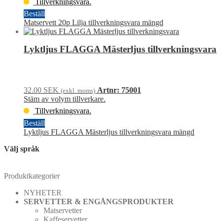
Tillverkningsvara.
Beställ
Matservett 20p Lilja tillverkningsvara mängd
Lyktljus FLAGGA Mästerljus tillverkningsvara
32.00
SEK
Artnr: 75001
(exkl. moms)
Stäm av volym tillverkare.
Tillverkningsvara.
Beställ
Lyktljus FLAGGA Mästerljus tillverkningsvara mängd
Välj språk
Produktkategorier
NYHETER
SERVETTER & ENGÅNGSPRODUKTER
Matservetter
Kaffeservetter