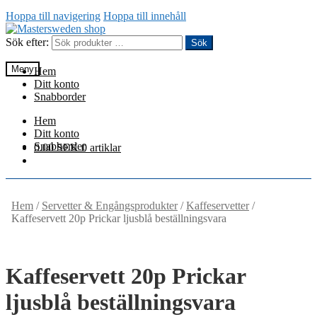
Hoppa till navigering
Hoppa till innehåll
Sök efter:
Sök
Meny
Hem
Ditt konto
Snabborder
Hem
Ditt konto
Snabborder
0.00
SEK
0 artiklar
Hem
/
Servetter & Engångsprodukter
/
Kaffeservetter
/
Kaffeservett 20p Prickar ljusblå beställningsvara
Kaffeservett 20p Prickar
ljusblå beställningsvara