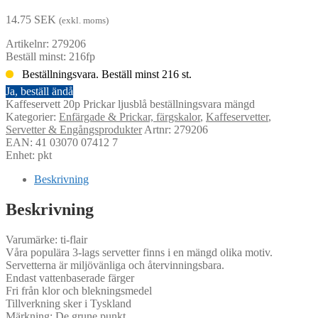
14.75
SEK
(exkl. moms)
Artikelnr: 279206
Beställ minst: 216fp
Beställningsvara. Beställ minst 216 st.
Ja, beställ ändå
Kaffeservett 20p Prickar ljusblå beställningsvara mängd
Kategorier:
Enfärgade & Prickar, färgskalor
,
Kaffeservetter
,
Servetter & Engångsprodukter
Artnr: 279206
EAN: 41 03070 07412 7
Enhet: pkt
Beskrivning
Beskrivning
Varumärke: ti-flair
Våra populära 3-lags servetter finns i en mängd olika motiv.
Servetterna är miljövänliga och återvinningsbara.
Endast vattenbaserade färger
Fri från klor och blekningsmedel
Tillverkning sker i Tyskland
Märkning: De grune punkt